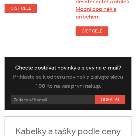
devatenáctého století:
ČÍST CELÉ
Módní doplněk s
příběhem
ČÍST CELÉ
Chcete dostávat novinky a slevy na e-mail?
Přihlaste se k odběru novinek a získejte slevu
100 Kč na váš první nákup.
ODESLAT
Kabelky a tašky podle ceny