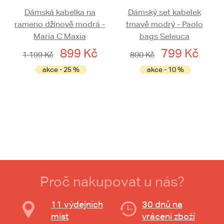
Dámská kabelka na
Dámský set kabelek
rameno džínově modrá -
tmavě modrý - Paolo
Maria C Maxia
bags Seleuca
899 Kč
799 Kč
1 199 Kč
890 Kč
akce - 25 %
akce - 10 %
Proč nakupovat u nás?
11 výdejních
30 dnů na
míst
vrácení zboží