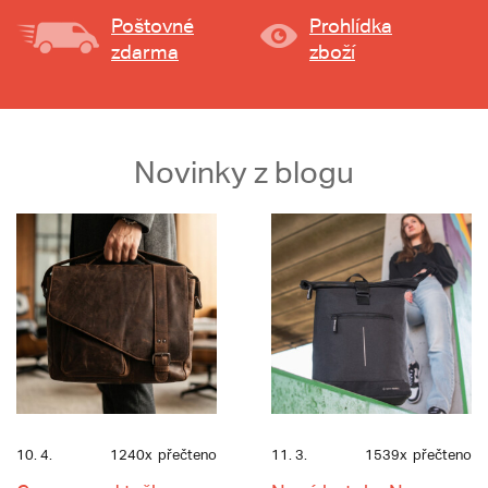
Poštovné
Prohlídka
zdarma
zboží
Novinky z blogu
10. 4.
1240x
přečteno
11. 3.
1539x
přečteno