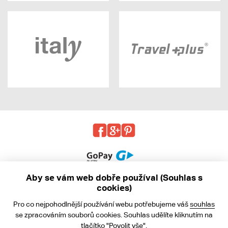
Aby se vám web dobře používal (Souhlas s
cookies)
© 2013 - 2026 kabea.cz
Pro co nejpohodlnější používání webu potřebujeme váš
souhlas
Obchodní podmínky
se zpracováním souborů cookies. Souhlas udělíte kliknutím na
tlačítko "Povolit vše".
Ochrana osobních údajů