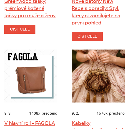
Greenwood tašky:
Nové batohy New
prémiové kožené
Rebels dorazily: Styl,
tašky pro muže a ženy
který si zamilujete na
první pohled
ČÍST CELÉ
ČÍST CELÉ
9. 3.
1408x
přečteno
9. 2.
1576x
přečteno
V hlavní roli - FAGOLA
Kabelky