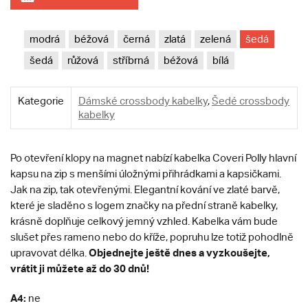
modrá
béžová
černá
zlatá
zelená
šedá
šedá
růžová
stříbrná
béžová
bílá
Kategorie
Dámské crossbody kabelky
,
Šedé crossbody
kabelky
Po otevření klopy na magnet nabízí kabelka Coveri Polly hlavní
kapsu na zip s menšími úložnými přihrádkami a kapsičkami.
Jak na zip, tak otevřenými. Elegantní kování ve zlaté barvě,
které je sladěno s logem značky na přední straně kabelky,
krásně doplňuje celkový jemný vzhled. Kabelka vám bude
slušet přes rameno nebo do kříže, popruhu lze totiž pohodlně
Objednejte ještě dnes a vyzkoušejte,
upravovat délka.
vrátit ji můžete až do 30 dnů!
A4:
ne