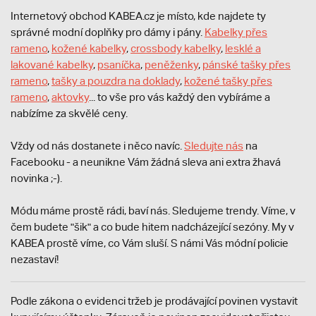
Internetový obchod KABEA.cz je místo, kde najdete ty
správné modní doplňky pro dámy i pány.
Kabelky přes
rameno
,
kožené kabelky
,
crossbody kabelky
,
lesklé a
lakované kabelky
,
psaníčka
,
peněženky
,
pánské tašky přes
rameno
,
tašky a pouzdra na doklady
,
kožené tašky přes
rameno
,
aktovky
... to vše pro vás každý den vybíráme a
nabízíme za skvělé ceny.
Vždy od nás dostanete i něco navíc.
S
ledujte nás
na
Facebooku - a neunikne Vám žádná sleva ani extra žhavá
novinka ;-).
Módu máme prostě rádi, baví nás. Sledujeme trendy. Víme, v
čem budete "šik" a co bude hitem nadcházející sezóny. My v
KABEA prostě víme, co Vám sluší. S námi Vás módní policie
nezastaví!
Podle zákona o evidenci tržeb je prodávající povinen vystavit