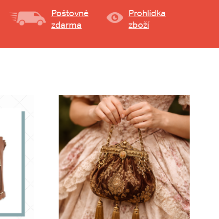
Poštovné
Prohlídka
zdarma
zboží