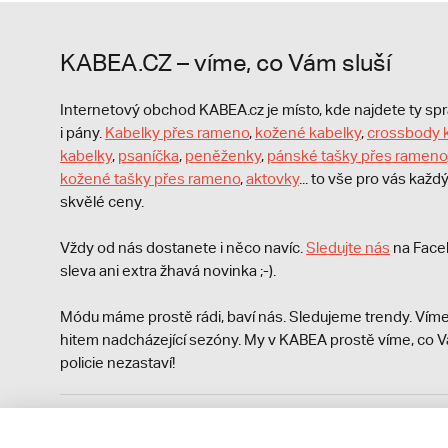
KABEA.CZ – víme, co Vám sluší
Internetový obchod KABEA.cz je místo, kde najdete ty s
i pány.
Kabelky přes rameno
,
kožené kabelky
,
crossbody 
kabelky
,
psaníčka
,
peněženky
,
pánské tašky přes rameno
kožené tašky přes rameno
,
aktovky
... to vše pro vás kaž
skvělé ceny.
Vždy od nás dostanete i něco navíc.
S
ledujte nás
na Face
sleva ani extra žhavá novinka ;-).
Módu máme prostě rádi, baví nás. Sledujeme trendy. Víme
hitem nadcházející sezóny. My v KABEA prostě víme, co V
policie nezastaví!
Podle zákona o evidenci tržeb je prodávající povinen vyst
Zároveň je povinen zaevidovat přijatou tržbu u správce da