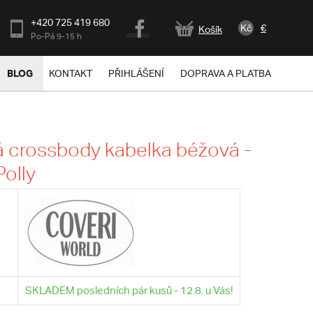
+420 725 419 680
Kč
€
Košík
Po-Pá 9-15 h
BLOG
KONTAKT
PŘIHLÁŠENÍ
DOPRAVA A PLATBA
 crossbody kabelka béžová -
Polly
SKLADEM posledních pár kusů - 12.8. u Vás!