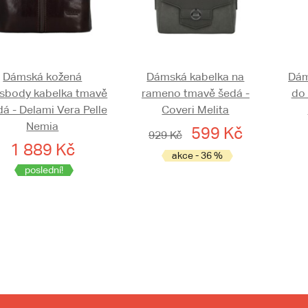
Dámská kožená
Dámská kabelka na
Dám
ssbody kabelka tmavě
rameno tmavě šedá -
do 
á - Delami Vera Pelle
Coveri Melita
Nemia
599 Kč
929 Kč
1 889 Kč
akce - 36 %
poslední!