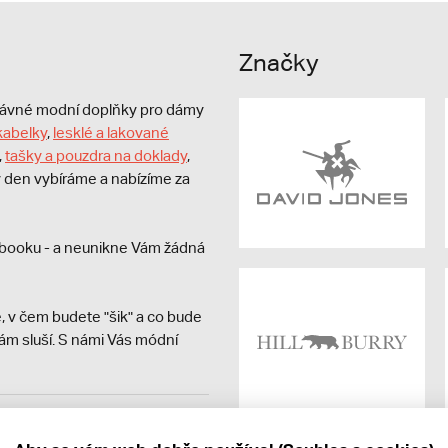
Značky
právné modní doplňky pro dámy
kabelky
,
lesklé a lakované
,
tašky a pouzdra na doklady
,
dý den vybíráme a nabízíme za
booku - a neunikne Vám žádná
, v čem budete "šik" a co bude
ám sluší. S námi Vás módní
avit kupujícímu účtenku.
ně online; v případě