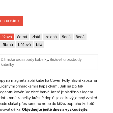
 DO KOŠÍKU
béžová
černá
zlatá
zelená
šedá
šedá
stříbrná
béžová
bílá
Dámské crossbody kabelky
,
Béžové crossbody
kabelky
opy na magnet nabízí kabelka Coveri Polly hlavní kapsu na
úložnými přihrádkami a kapsičkami. Jak na zip, tak
egantní kování ve zlaté barvě, které je sladěno s logem
dní straně kabelky, krásně doplňuje celkový jemný vzhled.
ude slušet přes rameno nebo do kříže, popruhu lze totiž
Objednejte ještě dnes a vyzkoušejte,
vovat délka.