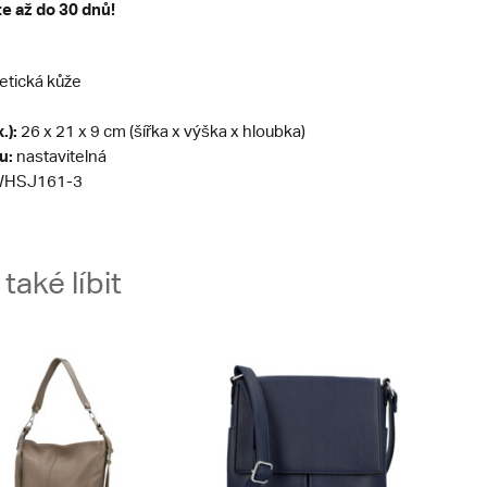
te až do 30 dnů!
etická kůže
.):
26 x 21 x 9 cm (šířka x výška x hloubka)
u:
nastavitelná
HSJ161-3
aké líbit