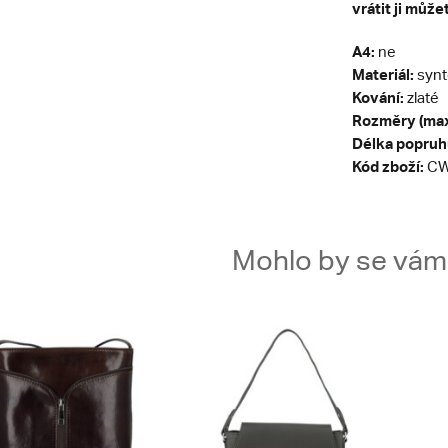
vrátit ji může
A4:
ne
Materiál:
synt
Kování:
zlaté
Rozměry (max
Délka popruh
Kód zboží:
CW
Mohlo by se vám t