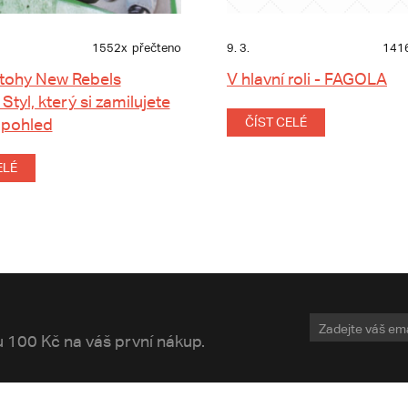
1552x
přečteno
9. 3.
141
tohy New Rebels
V hlavní roli - FAGOLA
 Styl, který si zamilujete
 pohled
ČÍST CELÉ
ELÉ
vu 100 Kč na váš první nákup.