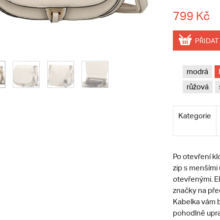
799 Kč
PŘIDAT
modrá
růžová
Kategorie
Po otevření kl
zip s menšími 
otevřenými. El
značky na pře
Kabelka vám b
pohodlně upra