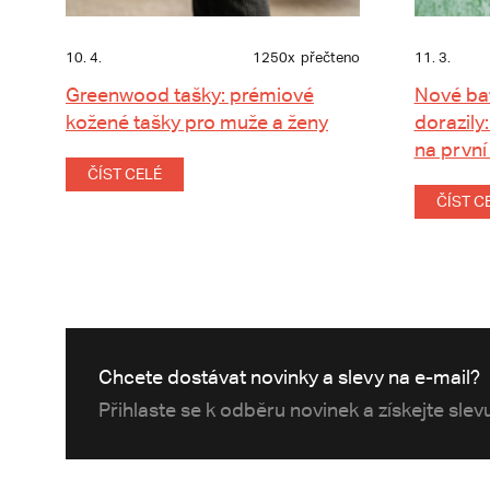
10. 4.
1250x
přečteno
11. 3.
Greenwood tašky: prémiové
Nové ba
kožené tašky pro muže a ženy
dorazily:
na první
ČÍST CELÉ
ČÍST C
Chcete dostávat novinky a slevy na e-mail?
Přihlaste se k odběru novinek a získejte sle