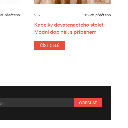
6x
přečteno
9. 2.
1592x
přečteno
Kabelky devatenáctého století:
Módní doplněk s příběhem
ČÍST CELÉ
ODESLAT