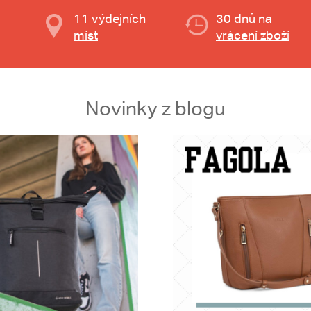
11 výdejních
30 dnů na
míst
vrácení zboží
Novinky z blogu