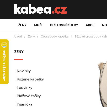
ŽENY
MUŽI
CESTOVNÍ KUFRY
AKCE
NO
Úvod
Ženy
Crossbody kabelky
Béžové crossbody kab
ŽENY
Novinky
Kožené kabelky
Ledvinky
Plážové tašky
Psaníčka