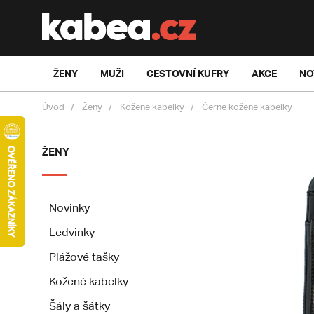
ŽENY
MUŽI
CESTOVNÍ KUFRY
AKCE
NO
Úvod
Ženy
Kožené kabelky
Černé kožené kabelky
ŽENY
Novinky
Ledvinky
Plážové tašky
Kožené kabelky
Šály a šátky