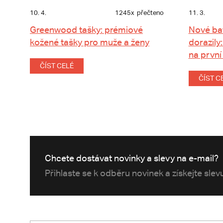
10. 4.
1245x
přečteno
11. 3.
Greenwood tašky: prémiové
Nové ba
kožené tašky pro muže a ženy
dorazily:
na první
ČÍST CELÉ
ČÍST C
Chcete dostávat novinky a slevy na e-mail?
Přihlaste se k odběru novinek a získejte sle