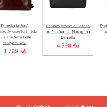
Dámská kožená
Dám
Dámská pracovní kožená
ssbody kabelka hnědá
n
brašna černá - Hexagona
- Delami Vera Pelle
Daniella
Maryam New
4 590 Kč
1 799 Kč
11 výdejních
30 dnů na