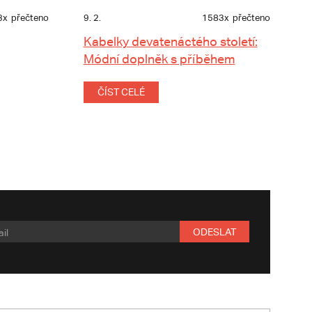
3x
přečteno
9. 2.
1583x
přečteno
Kabelky devatenáctého století:
Módní doplněk s příběhem
ČÍST CELÉ
ODESLAT