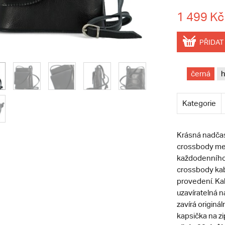
1 499 Kč
PŘIDAT
černá
Kategorie
Krásná nadčaso
crossbody me
každodenního 
crossbody kab
provedení. Kab
uzavíratelná n
zavírá originá
kapsička na zi