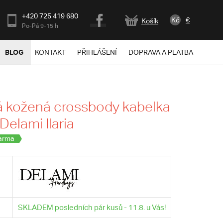
+420 725 419 680
Kč
€
Košík
Po-Pá 9-15 h
BLOG
KONTAKT
PŘIHLÁŠENÍ
DOPRAVA A PLATBA
 kožená crossbody kabelka
Delami Ilaria
arma
SKLADEM posledních pár kusů - 11.8. u Vás!