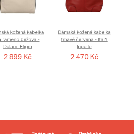
ská kožená kabelka
Dámská kožená kabelka
a rameno béžová -
tmavě červená - ItalY
Delami Eligie
Inpelle
2 899 Kč
2 470 Kč
Poštovné
Prohlídka