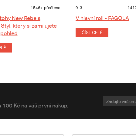
1546x
přečteno
9. 3.
141
tohy New Rebels
V hlavní roli - FAGOLA
 Styl, který si zamilujete
 pohled
ČÍST CELÉ
ELÉ
vu 100 Kč na váš první nákup.