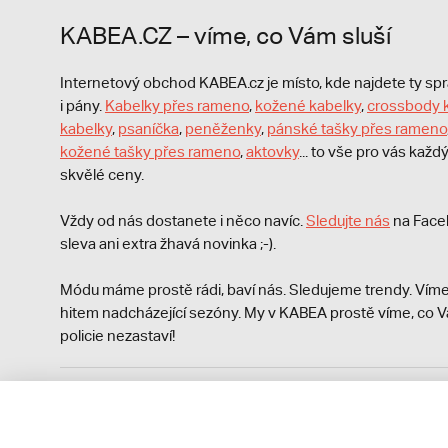
KABEA.CZ – víme, co Vám sluší
Internetový obchod KABEA.cz je místo, kde najdete ty s
i pány.
Kabelky přes rameno
,
kožené kabelky
,
crossbody 
kabelky
,
psaníčka
,
peněženky
,
pánské tašky přes rameno
kožené tašky přes rameno
,
aktovky
... to vše pro vás kaž
skvělé ceny.
Vždy od nás dostanete i něco navíc.
S
ledujte nás
na Face
sleva ani extra žhavá novinka ;-).
Módu máme prostě rádi, baví nás. Sledujeme trendy. Víme
hitem nadcházející sezóny. My v KABEA prostě víme, co V
policie nezastaví!
Podle zákona o evidenci tržeb je prodávající povinen vyst
Zároveň je povinen zaevidovat přijatou tržbu u správce da
technického výpadku pak nejpozději do 48 hodin.