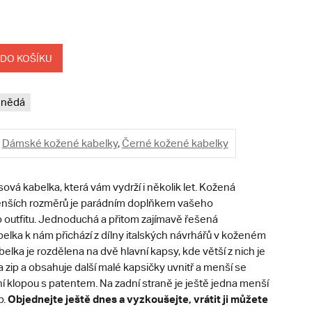
 DO KOŠÍKU
hnědá
Dámské kožené kabelky
,
Černé kožené kabelky
vá kabelka, která vám vydrží i několik let. Kožená
nších rozměrů je parádním doplňkem vašeho
outfitu.
Jednoduchá a přitom zajímavě řešená
elka k nám přichází z dílny italských návrhářů v koženém
elka je rozdělena na dvě hlavní kapsy, kde větší z nich je
a zip a obsahuje další malé kapsičky uvnitř a menší se
lní klopou s patentem. Na zadní straně je ještě jedna menší
Objednejte ještě dnes a vyzkoušejte, vrátit ji můžete
p.