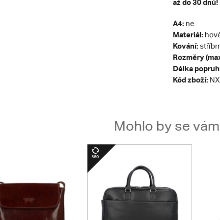
až do 30 dnů!
A4:
ne
Materiál:
hově
Kování:
stříbr
Rozměry (max
Délka popruh
Kód zboží:
NX
Mohlo by se vám t