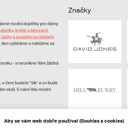
Značky
právné modní doplňky pro dámy
kabelky
,
lesklé a lakované
,
tašky a pouzdra na doklady
,
dý den vybíráme a nabízíme za
booku - a neunikne Vám žádná
, v čem budete "šik" a co bude
ám sluší. S námi Vás módní
avit kupujícímu účtenku.
ně online; v případě
Aby se vám web dobře používal (Souhlas s cookies)