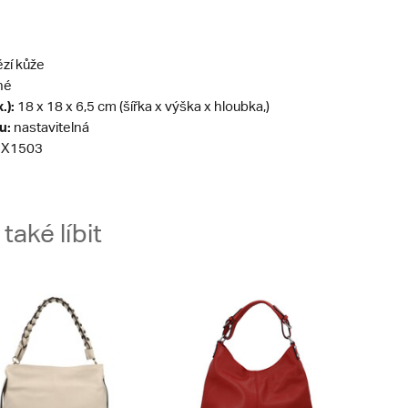
zí kůže
né
.):
18 x 18 x 6,5 cm (šířka x výška x hloubka,)
u:
nastavitelná
X1503
aké líbit