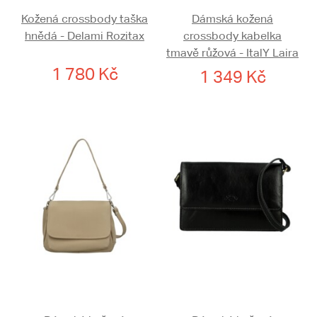
Kožená crossbody taška
Dámská kožená
hnědá - Delami Rozitax
crossbody kabelka
tmavě růžová - ItalY Laira
1 780 Kč
1 349 Kč