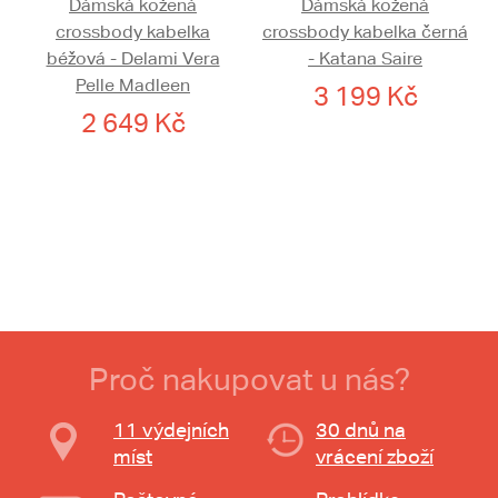
Dámská kožená
Dámská kožená
crossbody kabelka
crossbody kabelka černá
béžová - Delami Vera
- Katana Saire
Pelle Madleen
3 199 Kč
2 649 Kč
Proč nakupovat u nás?
11 výdejních
30 dnů na
míst
vrácení zboží