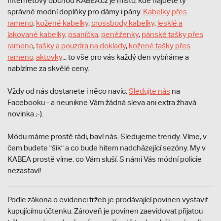
Internetový obchod KABEA.cz je místo, kde najdete ty
správné modní doplňky pro dámy i pány.
Kabelky přes
rameno
,
kožené kabelky
,
crossbody kabelky
,
lesklé a
lakované kabelky
,
psaníčka
,
peněženky
,
pánské tašky přes
rameno
,
tašky a pouzdra na doklady
,
kožené tašky přes
rameno
,
aktovky
... to vše pro vás každý den vybíráme a
nabízíme za skvělé ceny.
Vždy od nás dostanete i něco navíc.
S
ledujte nás
na
Facebooku - a neunikne Vám žádná sleva ani extra žhavá
novinka ;-).
Módu máme prostě rádi, baví nás. Sledujeme trendy. Víme, v
čem budete "šik" a co bude hitem nadcházející sezóny. My v
KABEA prostě víme, co Vám sluší. S námi Vás módní policie
nezastaví!
Podle zákona o evidenci tržeb je prodávající povinen vystavit
kupujícímu účtenku. Zároveň je povinen zaevidovat přijatou