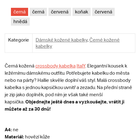
černá
černá
červená
koňak
červená
hnědá
Kategorie
Dámské kožené kabelky
,
Černé kožené
kabelky
Černá kožená
crossbody kabelka
ItalY
. Elegantní kousek k
ležérnímu dámskému outfitu. Potřebujete kabelku do města
nebo na párty? Hallie skvěle doplní váš styl. Malá crossbody
kabelka s jednou kapsičkou uvnitř a zezadu. Na přední straně
je zip jako doplněk, pod ním je však také menší
Objednejte ještě dnes a vyzkoušejte, vrátit ji
kapsička.
můžete až za 30 dnů!
A4:
ne
Materiál:
hovězí kůže