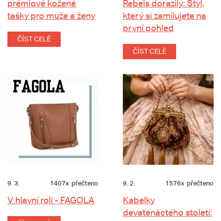
prémiové kožené
Rebels dorazily: Styl,
tašky pro muže a ženy
který si zamilujete na
první pohled
ČÍST CELÉ
ČÍST CELÉ
9. 3.
1407x
přečteno
9. 2.
1576x
přečteno
V hlavní roli - FAGOLA
Kabelky
devatenáctého století: