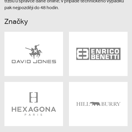
tržbu u správce daně online; v případě technického výpadku
pak nejpozději do 48 hodin.
Značky