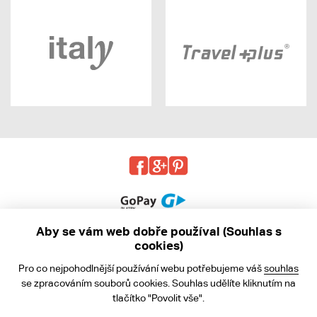
Aby se vám web dobře používal (Souhlas s
cookies)
© 2013 - 2026 kabea.cz
Pro co nejpohodlnější používání webu potřebujeme váš
souhlas
Obchodní podmínky
se zpracováním souborů cookies. Souhlas udělíte kliknutím na
tlačítko "Povolit vše".
Ochrana osobních údajů