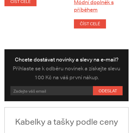
ČÍST CELÉ
Módní doplněk s
příběhem
ČÍST CELÉ
Chcete dostávat novinky a slevy na e-mail?
Přihlaste se k odběru novinek a získejte slevu
100 Kč na váš první nákup.
ODESLAT
Kabelky a tašky podle ceny