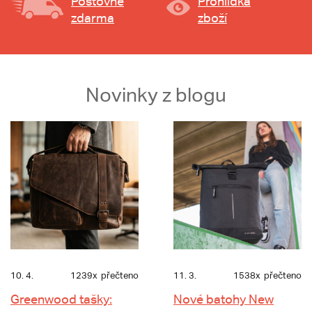
Poštovné
Prohlídka
zdarma
zboží
Novinky z blogu
10. 4.
1239x
přečteno
11. 3.
1538x
přečteno
Greenwood tašky:
Nové batohy New