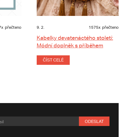
7x
přečteno
9. 2.
1575x
přečteno
Kabelky devatenáctého století:
Módní doplněk s příběhem
ČÍST CELÉ
ODESLAT