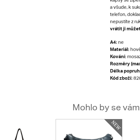
a všude, k suk
telefon, dokla
nepustíte z ru
vrátit ji může
A4:
ne
Materiál:
hově
Kování:
mosa
Rozměry (max
Délka popruh
Kód zboží:
82
Mohlo by se vám t