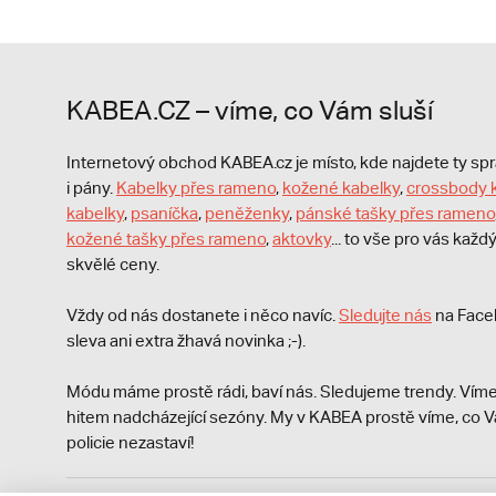
KABEA.CZ – víme, co Vám sluší
Internetový obchod KABEA.cz je místo, kde najdete ty s
i pány.
Kabelky přes rameno
,
kožené kabelky
,
crossbody 
kabelky
,
psaníčka
,
peněženky
,
pánské tašky přes rameno
kožené tašky přes rameno
,
aktovky
... to vše pro vás kaž
skvělé ceny.
Vždy od nás dostanete i něco navíc.
S
ledujte nás
na Face
sleva ani extra žhavá novinka ;-).
Módu máme prostě rádi, baví nás. Sledujeme trendy. Víme
hitem nadcházející sezóny. My v KABEA prostě víme, co V
policie nezastaví!