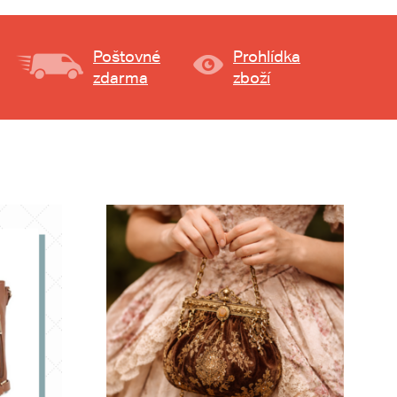
Poštovné
Prohlídka
zdarma
zboží