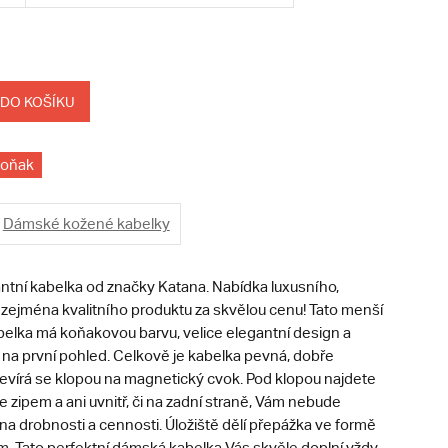
 DO KOŠÍKU
koňak
Dámské kožené kabelky
tní kabelka od značky Katana. Nabídka luxusního,
 zejména kvalitního produktu za skvělou cenu! Tato menší
elka má koňakovou barvu, velice elegantní design a
ět na první pohled. Celkově je kabelka pevná, dobře
tevírá se klopou na magnetický cvok. Pod klopou najdete
e zipem a ani uvnitř, či na zadní straně, Vám nebude
a drobnosti a cennosti. Úložiště dělí přepážka ve formě
m. Tato perfektní dámská kabelka Vás skvěle doplní vždy