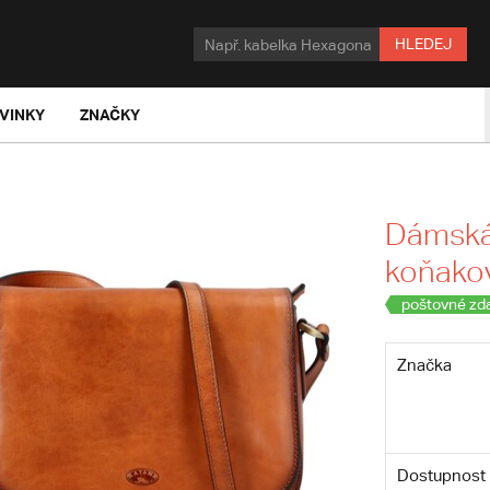
HLEDEJ
VINKY
ZNAČKY
Dámská
koňakov
poštovné zd
Značka
Dostupnost