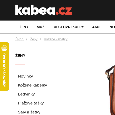
ŽENY
MUŽI
CESTOVNÍ KUFRY
AKCE
NO
Úvod
Ženy
Kožené kabelky
ŽENY
Novinky
Kožené kabelky
Ledvinky
Plážové tašky
Šály a šátky