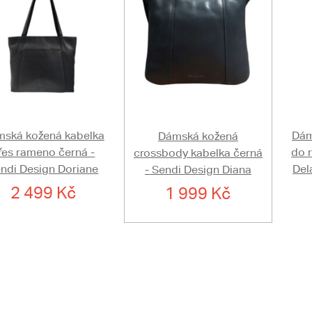
ská kožená kabelka
Dám
Dámská kožená
řes rameno černá -
do 
crossbody kabelka černá
ndi Design Doriane
Del
- Sendi Design Diana
2 499 Kč
1 999 Kč