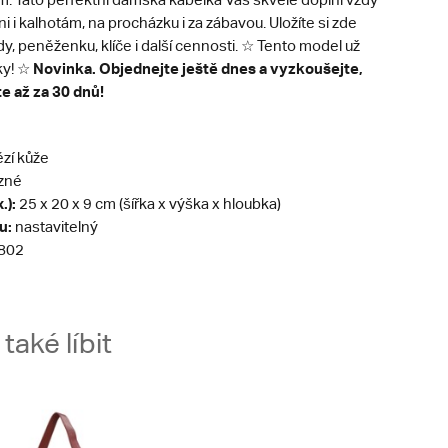
ni i kalhotám, na procházku i za zábavou. Uložíte si zde
dy, peněženku, klíče i další cennosti. ☆ Tento model už
Novinka. Objednejte ještě dnes a vyzkoušejte,
ky! ☆
te až za 30 dnů!
zí kůže
zné
.):
25 x 20 x 9 cm (šířka x výška x hloubka)
u:
nastavitelný
802
aké líbit