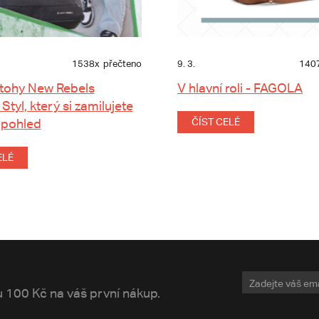
1538x
přečteno
9. 3.
140
tohy New Rebels
V hlavní roli - FAGOLA
 Styl, který si zamilujete
 pohled
ČÍST CELÉ
ELÉ
vu 100 Kč na váš první nákup.