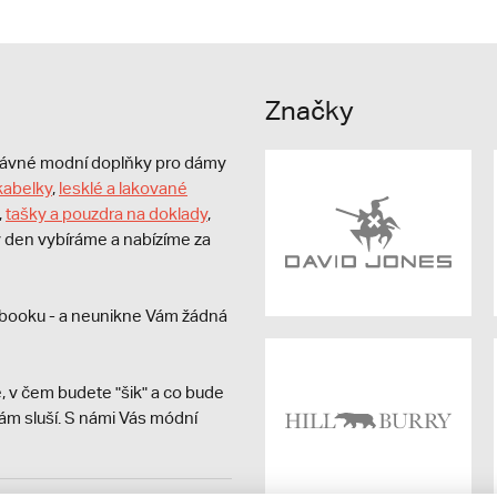
Značky
právné modní doplňky pro dámy
kabelky
,
lesklé a lakované
,
tašky a pouzdra na doklady
,
dý den vybíráme a nabízíme za
booku - a neunikne Vám žádná
, v čem budete "šik" a co bude
ám sluší. S námi Vás módní