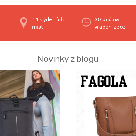
11 výdejních
30 dnů na
míst
vrácení zboží
Novinky z blogu