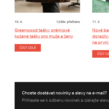
10. 4.
1238x
přečteno
11. 3.
Greenwood tašky: prémiové
Nové ba
kožené tašky pro muže a ženy
dorazily:
na první
ČÍST CELÉ
ČÍST C
Chcete dostávat novinky a slevy na e-mail?
Přihlaste se k odběru novinek a získejte sle