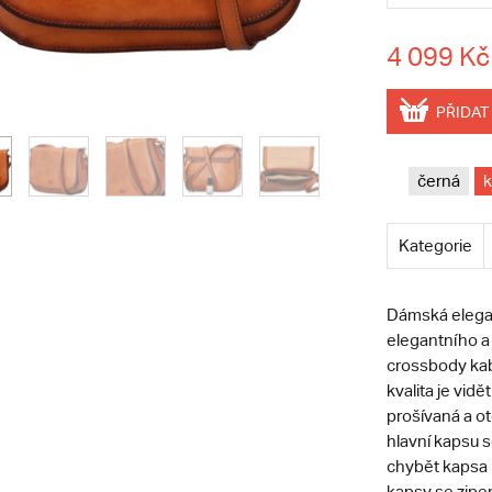
4 099 Kč
PŘIDAT
černá
Kategorie
Dámská elegan
elegantního a
crossbody kab
kvalita je vid
prošívaná a o
hlavní kapsu s
chybět kapsa n
kapsy se zipe