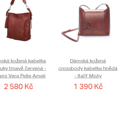
ská kožená kabelka
Dámská kožená
ruky tmavě červená -
crossbody kabelka hnědá
ami Vera Pelle Ameli
- ItalY Misty
2 580 Kč
1 390 Kč