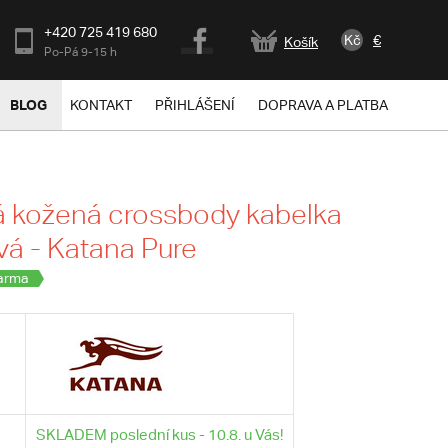
+420 725 419 680
Kč
€
Košík
Po-Pá 9-15 h
BLOG
KONTAKT
PŘIHLÁŠENÍ
DOPRAVA A PLATBA
 kožená crossbody kabelka
á - Katana Pure
arma
SKLADEM poslední kus - 10.8. u Vás!