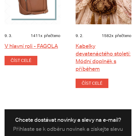
9. 3.
1411x
přečteno
9. 2.
1582x
přečteno
V hlavní roli - FAGOLA
Kabelky
devatenáctého století:
ČÍST CELÉ
Módní doplněk s
příběhem
ČÍST CELÉ
Chcete dostávat novinky a slevy na e-mail?
Přihlaste se k odběru novinek a získejte slevu