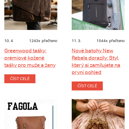
10. 4.
1243x
přečteno
11. 3.
1544x
přečteno
Greenwood tašky:
Nové batohy New
prémiové kožené
Rebels dorazily: Styl,
tašky pro muže a ženy
který si zamilujete na
první pohled
ČÍST CELÉ
ČÍST CELÉ