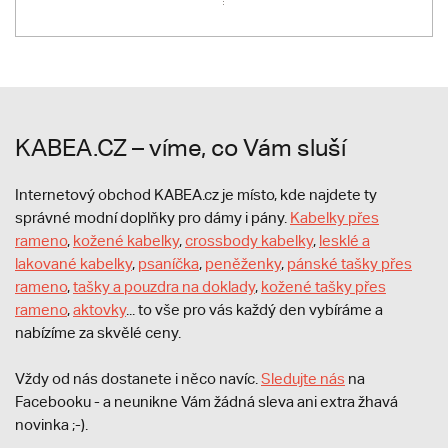
KABEA.CZ – víme, co Vám sluší
Internetový obchod KABEA.cz je místo, kde najdete ty
správné modní doplňky pro dámy i pány.
Kabelky přes
rameno
,
kožené kabelky
,
crossbody kabelky
,
lesklé a
lakované kabelky
,
psaníčka
,
peněženky
,
pánské tašky přes
rameno
,
tašky a pouzdra na doklady
,
kožené tašky přes
rameno
,
aktovky
... to vše pro vás každý den vybíráme a
nabízíme za skvělé ceny.
Vždy od nás dostanete i něco navíc.
S
ledujte nás
na
Facebooku - a neunikne Vám žádná sleva ani extra žhavá
novinka ;-).