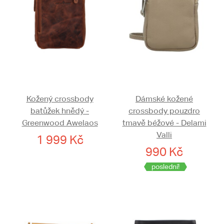
Kožený crossbody
Dámské kožené
batůžek hnědý -
crossbody pouzdro
Greenwood Awelaos
tmavě béžové - Delami
Valli
1 999 Kč
990 Kč
poslední!