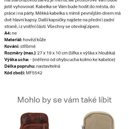
jistě vyhovovat. Kabelka se Vám bude hodit do města, do
práce i na párty. Měkká kabelka s mírně pevnějším dnem má
dvě hlavní kapsy. Další kapsičky najdete na přední i zadní
straně, i z vnitřní části. Všechny se otevírají zipem.
A4:
ne
Materiál:
hovězí kůže
Kování:
stříbrné
Rozměry (max.)
: 27 x 19 x 10 cm (šířka x výška x hloubka)
Výška ucha:
- (měřeno od ohybu ucha kolmo ke kabelce)
Délka popruhu:
nastavitelná
Kód zboží:
MF5542
Mohlo by se vám také líbit