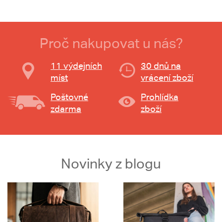
Proč nakupovat u nás?
11 výdejních
30 dnů na
míst
vrácení zboží
Poštovné
Prohlídka
zdarma
zboží
Novinky z blogu