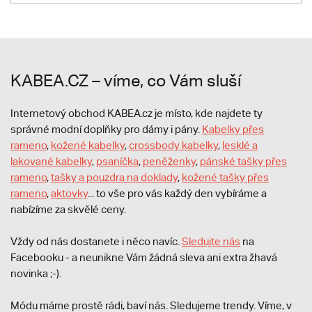
KABEA.CZ – víme, co Vám sluší
Internetový obchod KABEA.cz je místo, kde najdete ty
správné modní doplňky pro dámy i pány.
Kabelky přes
rameno
,
kožené kabelky
,
crossbody kabelky
,
lesklé a
lakované kabelky
,
psaníčka
,
peněženky
,
pánské tašky přes
rameno
,
tašky a pouzdra na doklady
,
kožené tašky přes
rameno
,
aktovky
... to vše pro vás každý den vybíráme a
nabízíme za skvělé ceny.
Vždy od nás dostanete i něco navíc.
S
ledujte nás
na
Facebooku - a neunikne Vám žádná sleva ani extra žhavá
novinka ;-).
Módu máme prostě rádi, baví nás. Sledujeme trendy. Víme, v