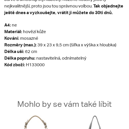
Tak objednejte
nejkvalitnější, proto jsou tou správnou volbou.
ještě dnes a vyzkoušejte, vrátit ji můžete do 30ti dnů.
A4:
ne
Materiál:
hovězí kůže
Kování:
mosazné
Rozměry (max.):
39 x 23 x 9,5 cm (šířka x výška x hloubka)
Délka uší:
62 cm
Délka popruhu:
nastavitelná, odnímatelný
Kód zboží:
H133000
Mohlo by se vám také líbit