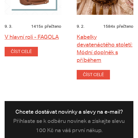
9. 3.
1415x
přečteno
9. 2.
1584x
přečteno
V hlavní roli - FAGOLA
Kabelky
devatenáctého století:
ČÍST CELÉ
Módní doplněk s
příběhem
ČÍST CELÉ
Chcete dostávat novinky a slevy na e-mail?
Přihlaste se k odběru novinek a získejte slevu
100 Kč na váš první nákup.