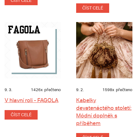
ČÍST CELÉ
ČÍST CELÉ
9. 3.
1426x
přečteno
9. 2.
1598x
přečteno
V hlavní roli - FAGOLA
Kabelky
devatenáctého století:
ČÍST CELÉ
Módní doplněk s
příběhem