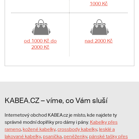
1000 Kč
od 1000 Kč do
nad 2000 Kč
2000 Kč
KABEA.CZ – víme, co Vám sluší
Internetový obchod KABEA.cz je místo, kde najdete ty
správné modní doplňky pro dámy i pány.
Kabelky přes
rameno
,
kožené kabelky
,
crossbody kabelky
,
lesklé a
lakované kabelky
,
psaníčka
,
peněženky
,
pánské tašky přes