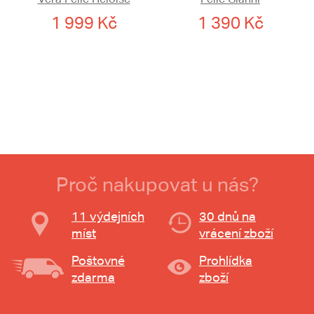
1 999 Kč
1 390 Kč
Proč nakupovat u nás?
11 výdejních
30 dnů na
míst
vrácení zboží
Poštovné
Prohlídka
zdarma
zboží