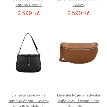
Katana Doonie
Sallva
2 599 Kč
2 590 Kč
Dámská kabelka na
Dámská kožená ledvinka
rameno černá - Delami
koňaková - Delami Vera
Vera Pelle Heloise
Pelle Gianni