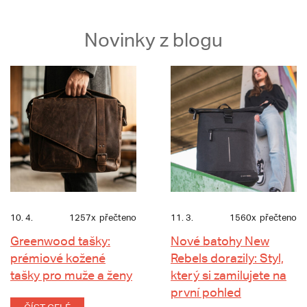
Novinky z blogu
10. 4.
1257x
přečteno
11. 3.
1560x
přečteno
Greenwood tašky:
Nové batohy New
prémiové kožené
Rebels dorazily: Styl,
tašky pro muže a ženy
který si zamilujete na
první pohled