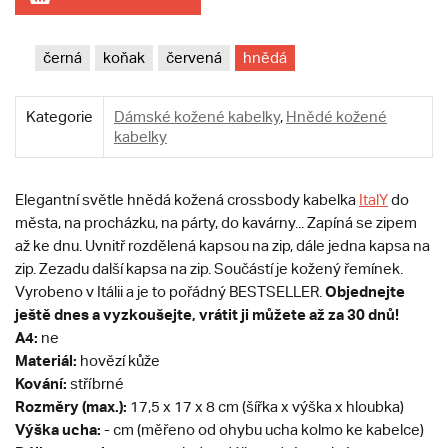
černá
koňak
červená
hnědá
Kategorie
Dámské kožené kabelky
,
Hnědé kožené
kabelky
Elegantní světle hnědá kožená crossbody kabelka
ItalY
do
města, na procházku, na párty, do kavárny... Zapíná se zipem
až ke dnu. Uvnitř rozdělená kapsou na zip, dále jedna kapsa na
zip. Zezadu další kapsa na zip. Součástí je kožený řemínek.
Objednejte
Vyrobeno v Itálii a je to pořádný BESTSELLER.
ještě dnes a vyzkoušejte, vrátit ji můžete až za 30 dnů!
A4:
ne
Materiál:
hovězí kůže
Kování:
stříbrné
Rozměry (max.):
17,5 x 17 x 8 cm (šířka x výška x hloubka)
Výška ucha:
- cm (měřeno od ohybu ucha kolmo ke kabelce)