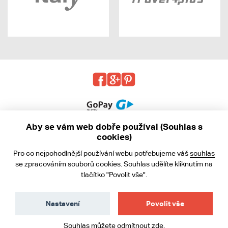
Aby se vám web dobře používal (Souhlas s
cookies)
© 2013 - 2026 kabea.cz
Pro co nejpohodlnější používání webu potřebujeme váš
souhlas
Obchodní podmínky
se zpracováním souborů cookies. Souhlas udělíte kliknutím na
tlačítko "Povolit vše".
Ochrana osobních údajů
Cookies
Nastavení
Povolit vše
Souhlas můžete odmítnout
zde
.