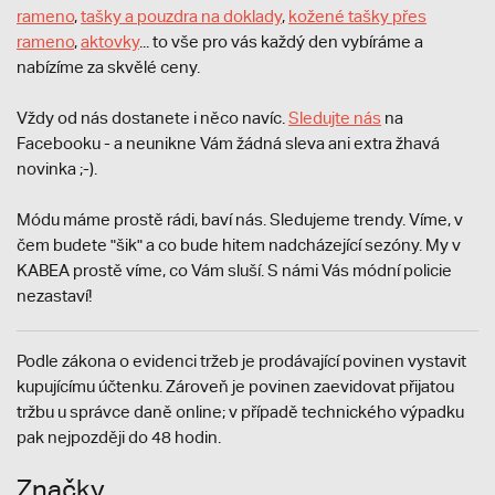
rameno
,
tašky a pouzdra na doklady
,
kožené tašky přes
rameno
,
aktovky
... to vše pro vás každý den vybíráme a
nabízíme za skvělé ceny.
Vždy od nás dostanete i něco navíc.
S
ledujte nás
na
Facebooku - a neunikne Vám žádná sleva ani extra žhavá
novinka ;-).
Módu máme prostě rádi, baví nás. Sledujeme trendy. Víme, v
čem budete "šik" a co bude hitem nadcházející sezóny. My v
KABEA prostě víme, co Vám sluší. S námi Vás módní policie
nezastaví!
Podle zákona o evidenci tržeb je prodávající povinen vystavit
kupujícímu účtenku. Zároveň je povinen zaevidovat přijatou
tržbu u správce daně online; v případě technického výpadku
pak nejpozději do 48 hodin.
Značky