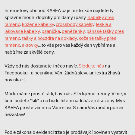
Internetový obchod KABEA.cz je místo, kde najdete ty
správné modní doplňky pro dámy i pány.
Kabelky přes
rameno
,
kožené kabelky
,
crossbody kabelky
,
lesklé a
lakované kabelky
,
psaníčka
,
peněženky
,
pánské tašky přes
rameno
,
tašky a pouzdra na doklady
,
kožené tašky přes
rameno
,
aktovky
... to vše pro vás každý den vybíráme a
nabízíme za skvělé ceny.
Vždy od nás dostanete i něco navíc.
S
ledujte nás
na
Facebooku - a neunikne Vám žádná sleva ani extra žhavá
novinka ;-).
Módu máme prostě rádi, baví nás. Sledujeme trendy. Víme, v
čem budete "šik" a co bude hitem nadcházející sezóny. My v
KABEA prostě víme, co Vám sluší. S námi Vás módní policie
nezastaví!
Podle zákona o evidenci tržeb je prodávající povinen vystavit