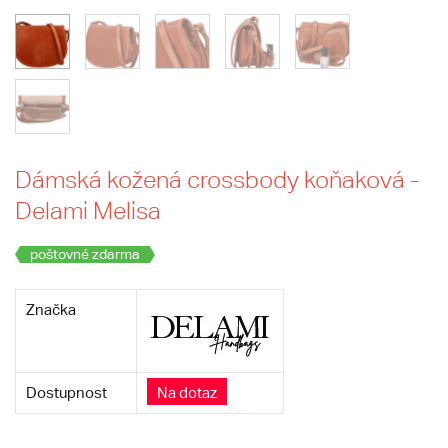
Dámská kožená crossbody koňaková -
Delami Melisa
poštovné zdarma
Značka
Dostupnost
Na dotaz