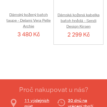
Dámský kožený batoh
Dámská kožená kabelka
taupe - Delami Vera Pelle
batoh hnědá - Sendi
Archie
Design Kirsen
3 480 Kč
2 299 Kč
Proč nakupovat u nás?
11 výdejních
30 dnů na
míst
vrácení zboží