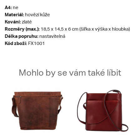
A4:
ne
Materiál:
hovězí kůže
Kování:
zlaté
Rozměry (max.):
18,5 x 14,5 x 6 cm (šířka x výška x hloubka)
Délka popruhu:
nastavitelná
Kód zboží:
FX1001
Mohlo by se vám také líbit