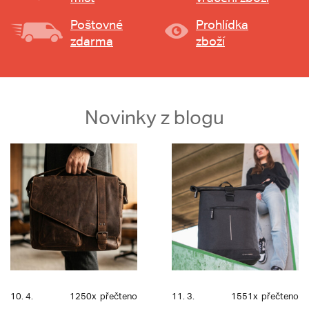
Poštovné
Prohlídka
zdarma
zboží
Novinky z blogu
10. 4.
1250x
přečteno
11. 3.
1551x
přečteno