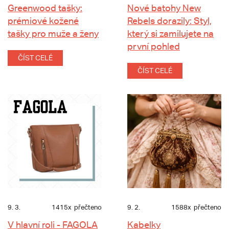
Greenwood tašky:
Nové batohy New
prémiové kožené
Rebels dorazily: Styl,
tašky pro muže a ženy
který si zamilujete na
první pohled
ČÍST CELÉ
ČÍST CELÉ
9. 3.
1415x
přečteno
9. 2.
1588x
přečteno
V hlavní roli - FAGOLA
Kabelky