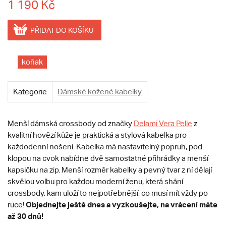
1 190 Kč
PŘIDAT DO KOŠÍKU
koňak
Kategorie
Dámské kožené kabelky
Menší dámská crossbody od značky
Delami Vera Pelle
z
kvalitní hovězí kůže je praktická a stylová kabelka pro
každodenní nošení. Kabelka má nastavitelný popruh, pod
klopou na cvok nabídne dvě samostatné přihrádky a menší
kapsičku na zip. Menší rozměr kabelky a pevný tvar z ní dělají
skvělou volbu pro každou moderní ženu, která shání
crossbody, kam uloží to nejpotřebnější, co musí mít vždy po
Objednejte ještě dnes a vyzkoušejte, na vrácení máte
ruce!
až 30 dnů!