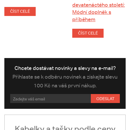
devatenáctého století:
ČÍST CELÉ
Módní doplněk s
příběhem
ČÍST CELÉ
Chcete dostávat novinky a slevy na e-mail?
Přihlaste se k odběru novinek a získejte slevu
100 Kč na váš první nákup.
ODESLAT
Kabelky a tašky podle ceny