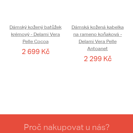
Dámský kožený batůžek
Dámská kožená kabelka
krémový - Delami Vera
na rameno koňaková -
Pelle Cocoa
Delami Vera Pelle
Antoanet
2 699 Kč
2 299 Kč
Proč nakupovat u nás?