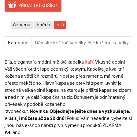
PŘIDAT DO KOŠÍKU
červená
hnědá
bílá
Kategorie
Dámské kožené kabelky
,
Bílé kožené kabelky
Bílá, elegantní a módní, měkká kabelka
ItalY
. Vkusně doplní
Váš všední outfit i společenský kostým. Kabelka je kvalitní,
kožená a větších rozměrů. Nosí se přes rameno, má rovné,
přesto měkčí dno. Hlavní kapsa se otevírá zipem, uvnitř je
středně velká volná kapsa, na kterou je přišitá kapsa se zipem
a nad nimi je další kapsička na zip. Bonusem je odnímatelný
přívěsek v podobě koženého
Novinka
Objednejte ještě dnes a vyzkoušejte,
"zvonečku".
.
vrátit ji můžete až za 30 dnů!
Pokud Vám nesedne, vyberte si
jinou, náš e-shop nabízí první výměnu produktů ZDARMA!
A4:
ano