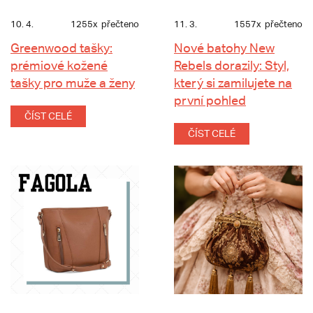
10. 4.
1255x
přečteno
11. 3.
1557x
přečteno
Greenwood tašky:
Nové batohy New
prémiové kožené
Rebels dorazily: Styl,
tašky pro muže a ženy
který si zamilujete na
první pohled
ČÍST CELÉ
ČÍST CELÉ