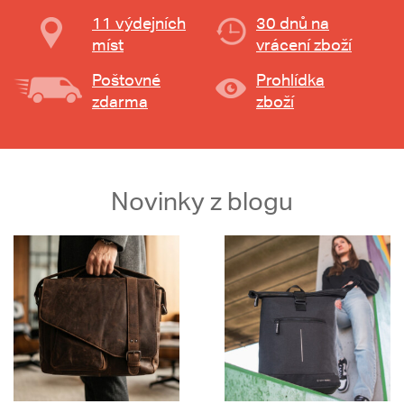
11 výdejních
30 dnů na
míst
vrácení zboží
Poštovné
Prohlídka
zdarma
zboží
Novinky z blogu