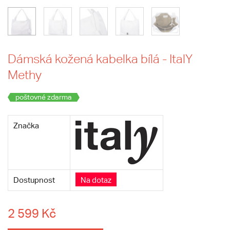
Dámská kožená kabelka bílá - ItalY
Methy
poštovné zdarma
Značka
Dostupnost
Na dotaz
2 599 Kč