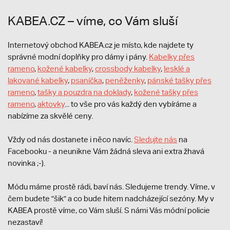
KABEA.CZ – víme, co Vám sluší
Internetový obchod KABEA.cz je místo, kde najdete ty
správné modní doplňky pro dámy i pány.
Kabelky přes
rameno
,
kožené kabelky
,
crossbody kabelky
,
lesklé a
lakované kabelky
,
psaníčka
,
peněženky
,
pánské tašky přes
rameno
,
tašky a pouzdra na doklady
,
kožené tašky přes
rameno
,
aktovky
... to vše pro vás každý den vybíráme a
nabízíme za skvělé ceny.
Vždy od nás dostanete i něco navíc.
S
ledujte nás
na
Facebooku - a neunikne Vám žádná sleva ani extra žhavá
novinka ;-).
Módu máme prostě rádi, baví nás. Sledujeme trendy. Víme, v
čem budete "šik" a co bude hitem nadcházející sezóny. My v
KABEA prostě víme, co Vám sluší. S námi Vás módní policie
nezastaví!