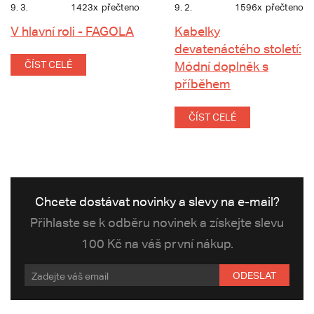
9. 3.
1423x
přečteno
9. 2.
1596x
přečteno
V hlavní roli - FAGOLA
Kabelky
devatenáctého století:
ČÍST CELÉ
Módní doplněk s
příběhem
ČÍST CELÉ
Chcete dostávat novinky a slevy na e-mail?
Přihlaste se k odběru novinek a získejte slevu
100 Kč na váš první nákup.
ODESLAT