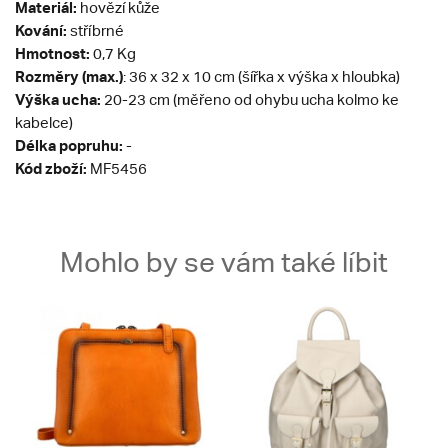
Materiál:
hovězí kůže
Kování:
stříbrné
Hmotnost:
0,7 Kg
Rozměry (max.)
: 36 x 32 x 10 cm (šířka x výška x hloubka)
Výška ucha:
20-23 cm (měřeno od ohybu ucha kolmo ke
kabelce)
Délka popruhu:
-
Kód zboží:
MF5456
Mohlo by se vám také líbit