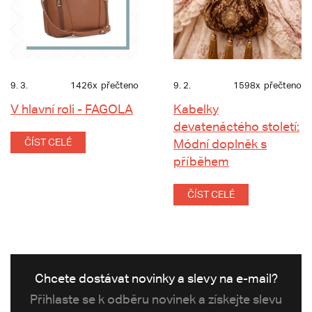
9. 3.
1426x
přečteno
9. 2.
1598x
přečteno
V hlavní roli - FAGOLA
Kabelky
devatenáctého století:
ČÍST CELÉ
Módní doplněk s
příběhem
ČÍST CELÉ
Chcete dostávat novinky a slevy na e-mail?
Přihlaste se k odběru novinek a získejte slevu