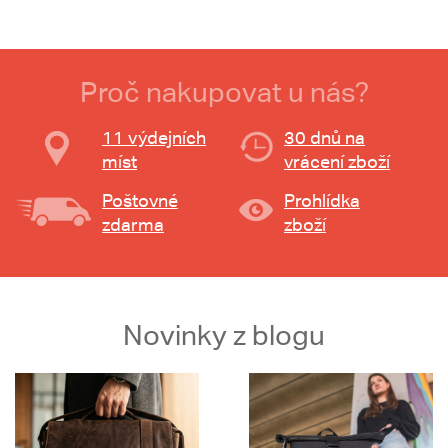
Proč nakupovat u nás?
11 výdejních
30 dnů na
míst
vrácení zboží
Poštovné
Prohlídka
zdarma
zboží
Novinky z blogu