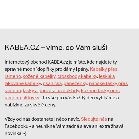
KABEA.CZ – víme, co Vám sluší
Internetový obchod KABEA.cz je místo, kde najdete ty
správné modní doplňky pro dámy i pány.
Kabelky přes
rameno
,
kožené kabelky
,
crossbody kabelky
,
lesklé a
lakované kabelky
,
psaníčka
,
peněženky
,
pánské tašky přes
rameno
,
tašky a pouzdra na doklady
,
kožené tašky přes
rameno
,
aktovky
... to vše pro vás každý den vybíráme a
nabízíme za skvělé ceny.
Vždy od nás dostanete i něco navíc.
S
ledujte nás
na
Facebooku - a neunikne Vám žádná sleva ani extra žhavá
novinka ;-).