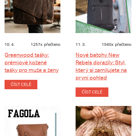
10. 4.
1257x
přečteno
11. 3.
1560x
přečteno
Greenwood tašky:
Nové batohy New
prémiové kožené
Rebels dorazily: Styl,
tašky pro muže a ženy
který si zamilujete na
první pohled
ČÍST CELÉ
ČÍST CELÉ