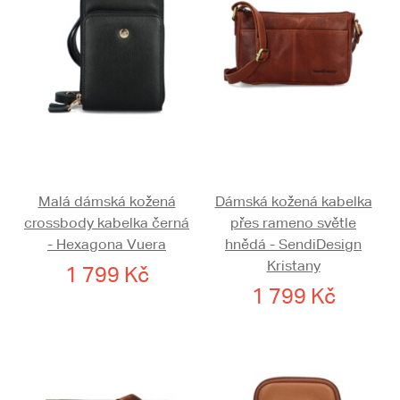
Malá dámská kožená
Dámská kožená kabelka
crossbody kabelka černá
přes rameno světle
- Hexagona Vuera
hnědá - SendiDesign
Kristany
1 799 Kč
1 799 Kč