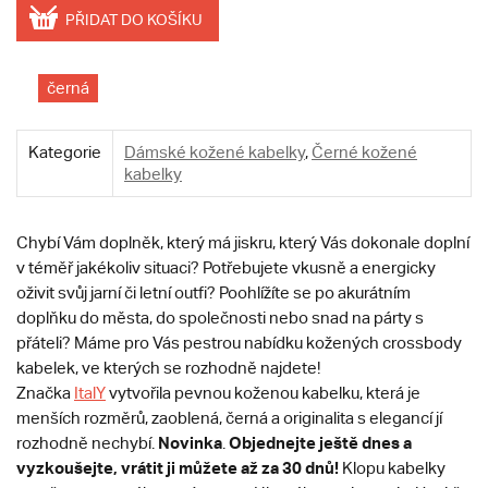
PŘIDAT DO KOŠÍKU
černá
Kategorie
Dámské kožené kabelky
,
Černé kožené
kabelky
Chybí Vám doplněk, který má jiskru, který Vás dokonale doplní
v téměř jakékoliv situaci? Potřebujete vkusně a energicky
oživit svůj jarní či letní outfi? Poohlížíte se po akurátním
doplňku do města, do společnosti nebo snad na párty s
přáteli? Máme pro Vás pestrou nabídku kožených crossbody
kabelek, ve kterých se rozhodně najdete!
Značka
ItalY
vytvořila pevnou koženou kabelku, která je
menších rozměrů, zaoblená, černá a originalita s elegancí jí
Novinka
Objednejte ještě dnes a
rozhodně nechybí.
.
vyzkoušejte, vrátit ji můžete až za 30 dnů!
Klopu kabelky