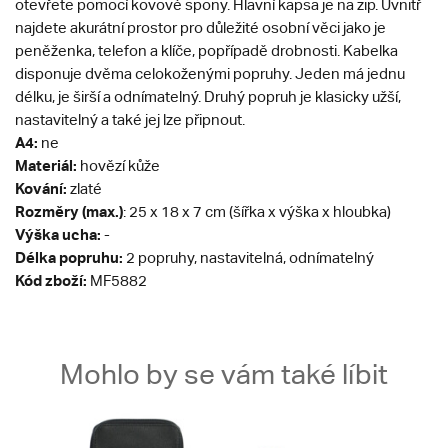
otevřete pomocí kovové spony. Hlavní kapsa je na zip. Uvnitř
najdete akurátní prostor pro důležité osobní věci jako je
peněženka, telefon a klíče, popřípadě drobnosti. Kabelka
disponuje dvěma celokoženými popruhy. Jeden má jednu
délku, je širší a odnímatelný. Druhý popruh je klasicky užší,
nastavitelný a také jej lze připnout.
A4:
ne
Materiál:
hovězí kůže
Kování:
zlaté
Rozměry (max.)
: 25 x 18 x 7 cm (šířka x výška x hloubka)
Výška ucha:
-
Délka popruhu:
2 popruhy, nastavitelná, odnímatelný
Kód zboží:
MF5882
Mohlo by se vám také líbit