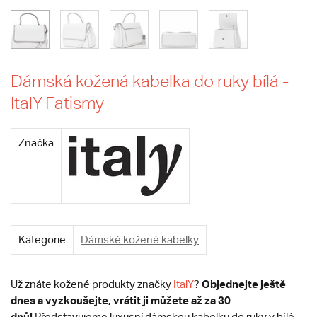
Dámská kožená kabelka do ruky bílá -
ItalY Fatismy
Značka
Kategorie
Dámské kožené kabelky
Objednejte ještě
Už znáte kožené produkty značky
ItalY
?
dnes a vyzkoušejte, vrátit ji můžete až za 30
dnů!
Představujeme luxusní dámskou kabelku do ruky v bílé