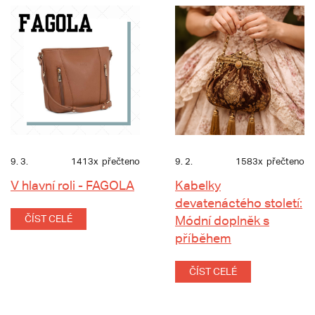
9. 3.
1413x
přečteno
9. 2.
1583x
přečteno
V hlavní roli - FAGOLA
Kabelky
devatenáctého století:
ČÍST CELÉ
Módní doplněk s
příběhem
ČÍST CELÉ