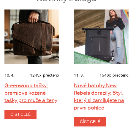
10. 4.
1245x
přečteno
11. 3.
1546x
přečteno
Greenwood tašky:
Nové batohy New
prémiové kožené
Rebels dorazily: Styl,
tašky pro muže a ženy
který si zamilujete na
první pohled
ČÍST CELÉ
ČÍST CELÉ