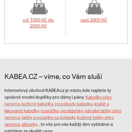
od 1000 Kč do
nad 2000 Kč
2000 Kč
KABEA.CZ – víme, co Vám sluší
Internetový obchod KABEA.cz je místo, kde najdete ty
správné modní doplňky pro dámy i pány.
Kabelky přes
rameno
,
kožené kabelky
,
crossbody kabelky
,
lesklé a
lakované kabelky
,
psaníčka
,
peněženky
,
pánské tašky přes
rameno
,
tašky a pouzdra na doklady
,
kožené tašky přes
rameno
,
aktovky
... to vše pro vás každý den vybíráme a
nabízíme za skvělé ceny.