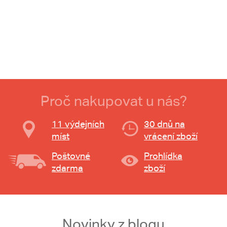
Proč nakupovat u nás?
11 výdejních
30 dnů na
míst
vrácení zboží
Poštovné
Prohlídka
zdarma
zboží
Novinky z blogu