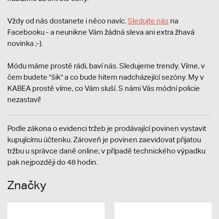
Vždy od nás dostanete i něco navíc.
S
ledujte nás
na
Facebooku - a neunikne Vám žádná sleva ani extra žhavá
novinka ;-).
Módu máme prostě rádi, baví nás. Sledujeme trendy. Víme, v
čem budete "šik" a co bude hitem nadcházející sezóny. My v
KABEA prostě víme, co Vám sluší. S námi Vás módní policie
nezastaví!
Podle zákona o evidenci tržeb je prodávající povinen vystavit
kupujícímu účtenku. Zároveň je povinen zaevidovat přijatou
tržbu u správce daně online; v případě technického výpadku
pak nejpozději do 48 hodin.
Značky