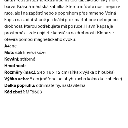
barvě. Krásná městská kabelka, kterou můžete nosit nejen v
ruce, ale i na zápěstí nebo s popruhem přes rameno. Volná
kapsa na zadní straně je ideální pro smartphone nebo jinou
drobnost, kterou potřebujete mít po ruce. Hlavní kapsa je
prostorná a i zde najdete kapsičku na drobnosti. Klopa se
otevírá pomocí magnetického cvoku.
A4:
ne
Materiál:
hovězí kůže
Kování:
stříbrné
Hmotnost:
-
Rozměry (max.):
24 x 18 x 12 cm (šířka x výška x hloubka)
Výška ucha:
8 cm (měřeno od ohybu ucha kolmo ke kabelce)
Délka popruhu:
odnímatelný, nastavitelná
Kód zboží:
MF5603