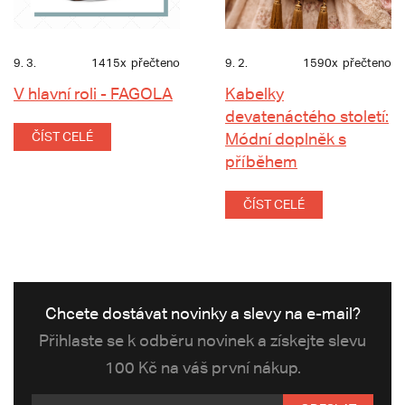
9. 3.
1415x
přečteno
9. 2.
1590x
přečteno
V hlavní roli - FAGOLA
Kabelky
devatenáctého století:
ČÍST CELÉ
Módní doplněk s
příběhem
ČÍST CELÉ
Chcete dostávat novinky a slevy na e-mail?
Přihlaste se k odběru novinek a získejte slevu
100 Kč na váš první nákup.