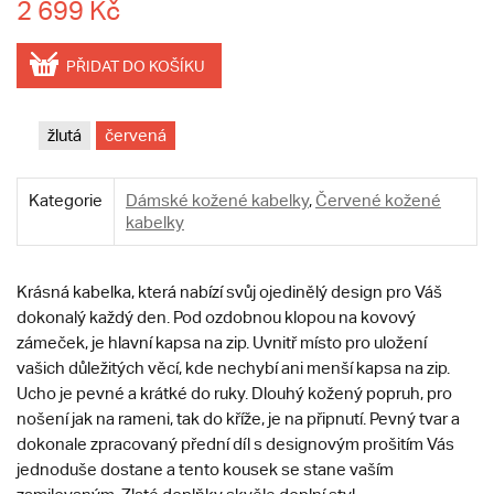
2 699 Kč
PŘIDAT DO KOŠÍKU
žlutá
červená
Kategorie
Dámské kožené kabelky
,
Červené kožené
kabelky
Krásná kabelka, která nabízí svůj ojedinělý design pro Váš
dokonalý každý den. Pod ozdobnou klopou na kovový
zámeček, je hlavní kapsa na zip. Uvnitř místo pro uložení
vašich důležitých věcí, kde nechybí ani menší kapsa na zip.
Ucho je pevné a krátké do ruky. Dlouhý kožený popruh, pro
nošení jak na rameni, tak do kříže, je na připnutí. Pevný tvar a
dokonale zpracovaný přední díl s designovým prošitím Vás
jednoduše dostane a tento kousek se stane vaším