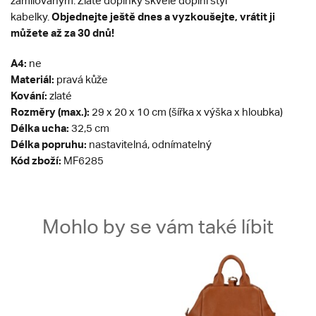
zamilovaným. Zlaté doplňky skvěle doplní styl
Objednejte ještě dnes a vyzkoušejte, vrátit ji
kabelky.
můžete až za 30 dnů!
A4:
ne
Materiál:
pravá kůže
Kování:
zlaté
Rozměry (max.):
29 x 20 x 10 cm (šířka x výška x hloubka)
Délka ucha:
32,5 cm
Délka popruhu:
nastavitelná, odnímatelný
Kód zboží:
MF6285
Mohlo by se vám také líbit