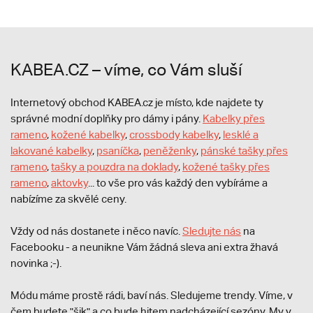
KABEA.CZ – víme, co Vám sluší
Internetový obchod KABEA.cz je místo, kde najdete ty
správné modní doplňky pro dámy i pány.
Kabelky přes
rameno
,
kožené kabelky
,
crossbody kabelky
,
lesklé a
lakované kabelky
,
psaníčka
,
peněženky
,
pánské tašky přes
rameno
,
tašky a pouzdra na doklady
,
kožené tašky přes
rameno
,
aktovky
... to vše pro vás každý den vybíráme a
nabízíme za skvělé ceny.
Vždy od nás dostanete i něco navíc.
S
ledujte nás
na
Facebooku - a neunikne Vám žádná sleva ani extra žhavá
novinka ;-).
Módu máme prostě rádi, baví nás. Sledujeme trendy. Víme, v
čem budete "šik" a co bude hitem nadcházející sezóny. My v