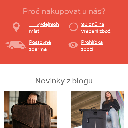
Proč nakupovat u nás?
11 výdejních
30 dnů na
míst
vrácení zboží
Poštovné
Prohlídka
zdarma
zboží
Novinky z blogu