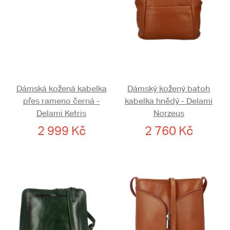
Dámská kožená kabelka
Dámský kožený batoh
přes rameno černá -
kabelka hnědý - Delami
Delami Ketris
Norzeus
2 999 Kč
2 760 Kč