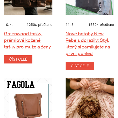
10. 4.
1250x
přečteno
11. 3.
1552x
přečteno
Greenwood tašky:
Nové batohy New
prémiové kožené
Rebels dorazily: Styl,
tašky pro muže a ženy
který si zamilujete na
první pohled
ČÍST CELÉ
ČÍST CELÉ