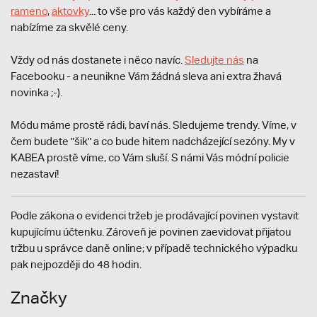
rameno
,
aktovky
... to vše pro vás každý den vybíráme a
nabízíme za skvělé ceny.
Vždy od nás dostanete i něco navíc.
S
ledujte nás
na
Facebooku - a neunikne Vám žádná sleva ani extra žhavá
novinka ;-).
Módu máme prostě rádi, baví nás. Sledujeme trendy. Víme, v
čem budete "šik" a co bude hitem nadcházející sezóny. My v
KABEA prostě víme, co Vám sluší. S námi Vás módní policie
nezastaví!
Podle zákona o evidenci tržeb je prodávající povinen vystavit
kupujícímu účtenku. Zároveň je povinen zaevidovat přijatou
tržbu u správce daně online; v případě technického výpadku
pak nejpozději do 48 hodin.
Značky