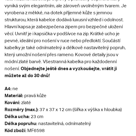
vyniká svým elegantním, ale zároveň uvolněným tvarem. Je
vyrobena z měkké, na dotek příjemné kůže s jemnou
strukturou, která kabelce dodává luxusní vzhled i odolnost.
Hlavní kapsa je zabezpečena zipem pro bezpečné uložení
věcí. Uvnitř je i kapsička v podšívce na zip. Krátké ucho je
pevné, ideální pro nošení v ruce nebo předloktí. Součástí
kabelky je také odnímatelný a délkově nastavitelný popruh,
který umožní nošení přes rameno. Kovové detaily jsou v
módní zlaté barvě. Všestranná kabelka pro každodenní
Objednejte ještě dnes a vyzkoušejte, vrátit ji
nošení.
můžete až do 30 dnů!
A4:
ne
Materiál:
pravá kůže
Kování:
zlaté
Rozměry (max.):
37 x 37 x 12 cm (šířka x výška x hloubka)
Délka ucha:
23 cm
Délka popruhu:
nastavitelná, odnímatelný
Kód zboží:
MF6598