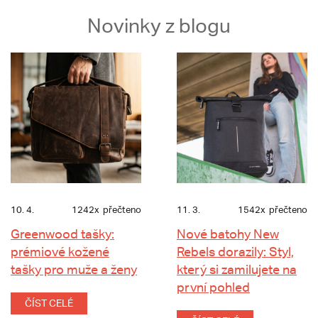
Novinky z blogu
10. 4.
1242x
přečteno
11. 3.
1542x
přečteno
Greenwood tašky:
Nové batohy New
prémiové kožené
Rebels dorazily: Styl,
tašky pro muže a ženy
který si zamilujete na
první pohled
ČÍST CELÉ