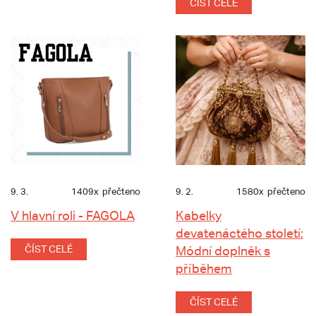
ČÍST CELÉ
9. 3.
1409x
přečteno
9. 2.
1580x
přečteno
V hlavní roli - FAGOLA
Kabelky
devatenáctého století:
ČÍST CELÉ
Módní doplněk s
příběhem
ČÍST CELÉ