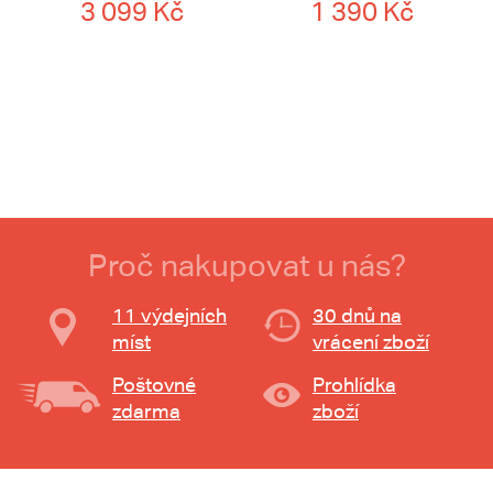
3 099 Kč
1 390 Kč
Proč nakupovat u nás?
11 výdejních
30 dnů na
míst
vrácení zboží
Poštovné
Prohlídka
zdarma
zboží