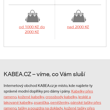
od 1000 Kč do
nad 2000 Kč
2000 Kč
KABEA.CZ – víme, co Vám sluší
Internetový obchod KABEA.cz je místo, kde najdete ty
správné modní doplňky pro dámy i pány.
Kabelky přes
rameno
,
kožené kabelky
,
crossbody kabelky
,
lesklé a
lakované kabelky
,
psaníčka
,
peněženky
,
pánské tašky přes
rameno
,
tašky a pouzdra na doklady
,
kožené tašky přes