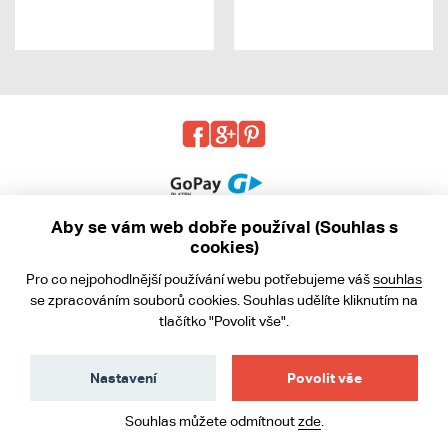
Aby se vám web dobře používal (Souhlas s
cookies)
© 2013 - 2026 kabea.cz
Pro co nejpohodlnější používání webu potřebujeme váš
souhlas
Obchodní podmínky
se zpracováním souborů cookies. Souhlas udělíte kliknutím na
tlačítko "Povolit vše".
Ochrana osobních údajů
Cookies
Nastavení
Povolit vše
Souhlas můžete odmítnout
zde
.