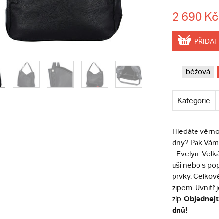
2 690 Kč
PŘIDAT
béžová
Kategorie
Hledáte věrnou
dny? Pak Vám 
- Evelyn.
Velká
uši nebo s pop
prvky. Celkov
zipem. Uvnitř
Objednejte
zip.
dnů!