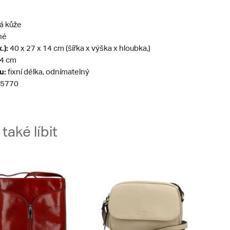
á kůže
né
.):
40 x 27 x 14 cm (šířka x výška x hloubka,)
4 cm
u:
fixní délka, odnímatelný
5770
aké líbit