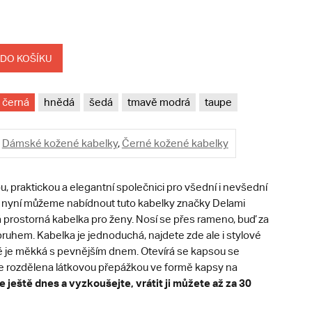
 DO KOŠÍKU
černá
hnědá
šedá
tmavě modrá
taupe
Dámské kožené kabelky
,
Černé kožené kabelky
, praktickou a elegantní společnici pro všední i nevšední
nyní můžeme nabídnout tuto kabelky značky Delami
 prostorná kabelka pro ženy. Nosí se přes rameno, buď za
ruhem. Kabelka je jednoduchá, najdete zde ale i stylové
ě je měkká s pevnějším dnem. Otevírá se kapsou se
 je rozdělena látkovou přepážkou ve formě kapsy na
 ještě dnes a vyzkoušejte, vrátit ji můžete až za 30