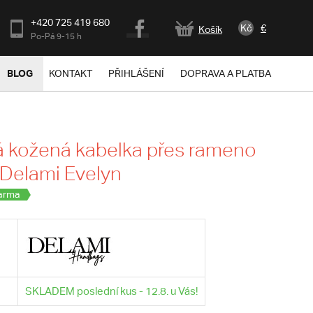
+420 725 419 680
Kč
€
Košík
Po-Pá 9-15 h
BLOG
KONTAKT
PŘIHLÁŠENÍ
DOPRAVA A PLATBA
 kožená kabelka přes rameno
 Delami Evelyn
arma
SKLADEM poslední kus - 12.8. u Vás!