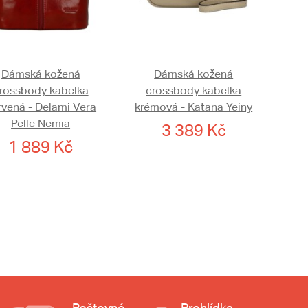
Dámská kožená
Dámská kožená
rossbody kabelka
crossbody kabelka
rvená - Delami Vera
krémová - Katana Yeiny
Pelle Nemia
3 389 Kč
1 889 Kč
Poštovné
Prohlídka