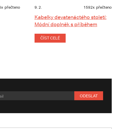
6x
přečteno
9. 2.
1592x
přečteno
Kabelky devatenáctého století:
Módní doplněk s příběhem
ČÍST CELÉ
ODESLAT