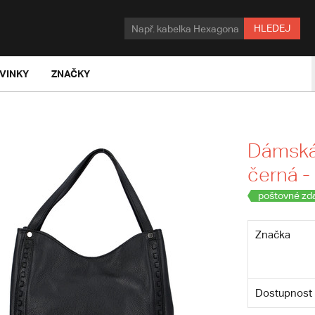
HLEDEJ
VINKY
ZNAČKY
Dámská
černá -
poštovné zd
Značka
Dostupnost