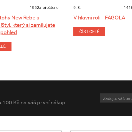
1552x
přečteno
9. 3.
141
tohy New Rebels
V hlavní roli - FAGOLA
 Styl, který si zamilujete
 pohled
ČÍST CELÉ
ELÉ
vu 100 Kč na váš první nákup.