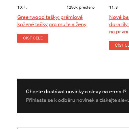
10. 4.
1250x
přečteno
11. 3.
Greenwood tašky: prémiové
Nové ba
kožené tašky pro muže a ženy
dorazily:
na první
ČÍST CELÉ
ČÍST C
Chcete dostávat novinky a slevy na e-mail?
Přihlaste se k odběru novinek a získejte sle