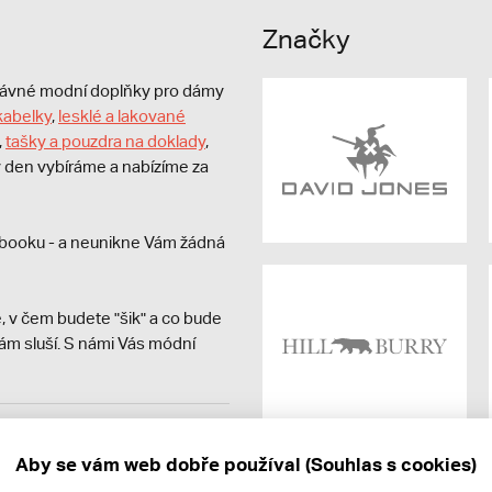
Značky
právné modní doplňky pro dámy
kabelky
,
lesklé a lakované
,
tašky a pouzdra na doklady
,
dý den vybíráme a nabízíme za
booku - a neunikne Vám žádná
, v čem budete "šik" a co bude
ám sluší. S námi Vás módní
avit kupujícímu účtenku.
ně online; v případě
Aby se vám web dobře používal (Souhlas s cookies)