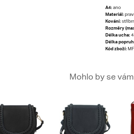
A4:
ano
Materiál:
prav
Kování:
stříbr
Rozměry (max
Délka ucha:
4
Délka popruh
Kód zboží:
MF
Mohlo by se vám t