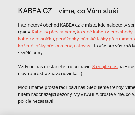
KABEA.CZ – víme, co Vám sluší
Internetový obchod KABEA.cz je místo, kde najdete ty s
i pány.
Kabelky přes rameno
,
kožené kabelky
,
crossbody 
kabelky
,
psaníčka
,
peněženky
,
pánské tašky přes rameno
kožené tašky přes rameno
,
aktovky
... to vše pro vás kaž
skvělé ceny.
Vždy od nás dostanete i něco navíc.
S
ledujte nás
na Face
sleva ani extra žhavá novinka ;-).
Módu máme prostě rádi, baví nás. Sledujeme trendy. Víme
hitem nadcházející sezóny. My v KABEA prostě víme, co V
policie nezastaví!
Podle zákona o evidenci tržeb je prodávající povinen vyst
Zároveň je povinen zaevidovat přijatou tržbu u správce da
technického výpadku pak nejpozději do 48 hodin.