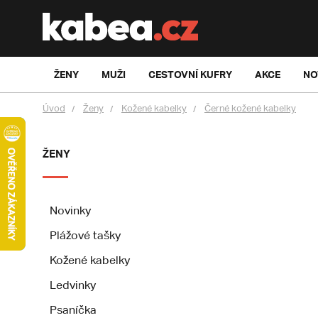
ŽENY
MUŽI
CESTOVNÍ KUFRY
AKCE
NO
Úvod
Ženy
Kožené kabelky
Černé kožené kabelky
ŽENY
Novinky
Plážové tašky
Kožené kabelky
Ledvinky
Psaníčka