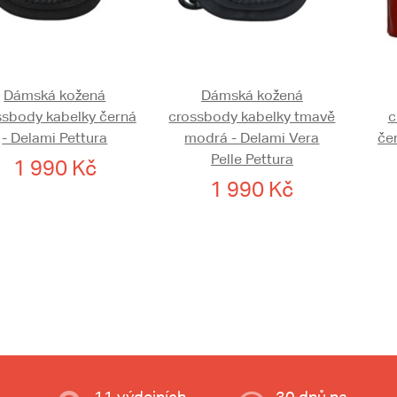
Dámská kožená
Dámská kožená
ssbody kabelky černá
crossbody kabelky tmavě
c
- Delami Pettura
modrá - Delami Vera
če
Pelle Pettura
1 990 Kč
1 990 Kč
11 výdejních
30 dnů na