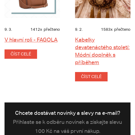
9. 3.
1412x
přečteno
9. 2.
1583x
přečteno
V hlavní roli - FAGOLA
Kabelky
devatenáctého století:
ČÍST CELÉ
Módní doplněk s
příběhem
ČÍST CELÉ
Chcete dostávat novinky a slevy na e-mail?
Přihlaste se k odběru novinek a získejte slevu
100 Kč na váš první nákup.