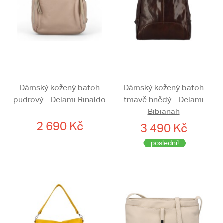
Dámský kožený batoh
Dámský kožený batoh
pudrový - Delami Rinaldo
tmavě hnědý - Delami
Bibianah
2 690 Kč
3 490 Kč
poslední!