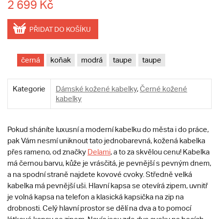
2 699 Kč
PŘIDAT DO KOŠÍKU
černá
koňak
modrá
taupe
taupe
Kategorie
Dámské kožené kabelky
,
Černé kožené
kabelky
Pokud sháníte luxusní a moderní kabelku do města i do práce,
pak Vám nesmí uniknout tato jednobarevná, kožená kabelka
přes rameno, od značky
Delami
, a to za skvělou cenu! Kabelka
má černou barvu, kůže je vrásčitá, je pevnější s pevným dnem,
a na spodní straně najdete kovové cvoky. Středně velká
kabelka má pevnější uši. Hlavní kapsa se otevírá zipem, uvnitř
je volná kapsa na telefon a klasická kapsička na zip na
drobnosti. Celý hlavní prostor se dělí na dva a to pomocí