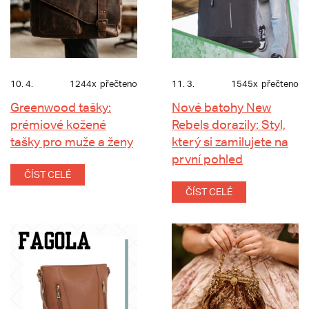
10. 4.
1244x
přečteno
11. 3.
1545x
přečteno
Greenwood tašky:
Nové batohy New
prémiové kožené
Rebels dorazily: Styl,
tašky pro muže a ženy
který si zamilujete na
první pohled
ČÍST CELÉ
ČÍST CELÉ