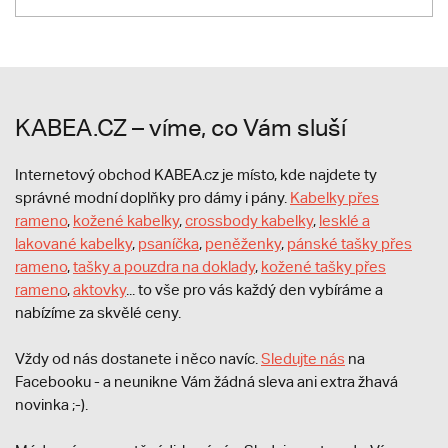
KABEA.CZ – víme, co Vám sluší
Internetový obchod KABEA.cz je místo, kde najdete ty
správné modní doplňky pro dámy i pány.
Kabelky přes
rameno
,
kožené kabelky
,
crossbody kabelky
,
lesklé a
lakované kabelky
,
psaníčka
,
peněženky
,
pánské tašky přes
rameno
,
tašky a pouzdra na doklady
,
kožené tašky přes
rameno
,
aktovky
... to vše pro vás každý den vybíráme a
nabízíme za skvělé ceny.
Vždy od nás dostanete i něco navíc.
S
ledujte nás
na
Facebooku - a neunikne Vám žádná sleva ani extra žhavá
novinka ;-).