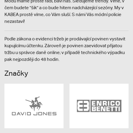
Módu máme prostě rádi, baví nás. Sledujeme trendy. Víme, v
čem budete "šik" a co bude hitem nadcházející sezóny. My v
KABEA prostě víme, co Vám sluší. S námi Vás módní policie
nezastaví!
Podle zákona o evidenci tržeb je prodávající povinen vystavit
kupujícímu účtenku. Zároveň je povinen zaevidovat přijatou
tržbu u správce daně online; v případě technického výpadku
pak nejpozději do 48 hodin.
Značky