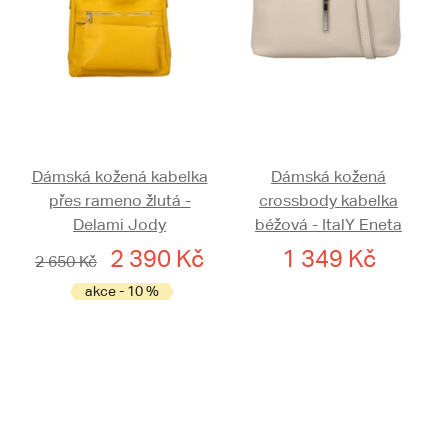
Dámská kožená kabelka
Dámská kožená
přes rameno žlutá -
crossbody kabelka
Delami Jody
béžová - ItalY Eneta
2 390 Kč
1 349 Kč
2 650 Kč
akce - 10 %