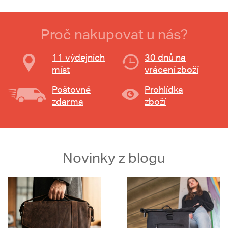
Proč nakupovat u nás?
11 výdejních
30 dnů na
míst
vrácení zboží
Poštovné
Prohlídka
zdarma
zboží
Novinky z blogu