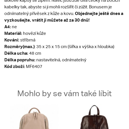
látkové kapsy se zipem. Navíc jsou zde dva cvoky na bocích
kabelky tak, abyste si ji mohli rozšířit či zúžit. Bonusem je
Objednejte ještě dnes a
odnímatelný přívěsek z kůže a kovu.
vyzkoušejte, vrátit ji můžete až za 30 dnů!
A4:
ne
Materiál:
hovězí kůže
Kování:
stříbrná
Rozměry(max.)
: 35 x 25 x 15 cm (šířka x výška x hloubka)
Délka ucha:
48 cm
Délka popruhu:
nastavitelná, odnímatelný
Kód zboží:
MF6407
Mohlo by se vám také líbit