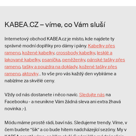
KABEA.CZ – víme, co Vám sluší
Internetový obchod KABEA.cz je místo, kde najdete ty
správné modní doplňky pro dámy i pány.
Kabelky přes
rameno
,
kožené kabelky
,
crossbody kabelky
,
lesklé a
lakované kabelky
,
psaníčka
,
peněženky
,
pánské tašky přes
rameno
,
tašky a pouzdra na doklady
,
kožené tašky přes
rameno
,
aktovky
... to vše pro vás každý den vybíráme a
nabízíme za skvělé ceny.
Vždy od nás dostanete i něco navíc.
S
ledujte nás
na
Facebooku - a neunikne Vám žádná sleva ani extra žhavá
novinka ;-).
Módu máme prostě rádi, baví nás. Sledujeme trendy. Víme, v
čem budete "šik" a co bude hitem nadcházející sezóny. My v