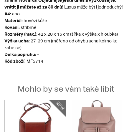
Novinka
Objednejte ještě dnes a vyzkoušejte,
straně.
.
vrátit ji můžete až za 30 dnů!
Luxus může být i jednoduchý!
A4:
ano
Materiál:
hovězí kůže
Kování:
stříbrné
Rozměry (max.)
: 42 x 28 x 15 cm (šířka x výška x hloubka)
Výška ucha:
27-29 cm (měřeno od ohybu ucha kolmo ke
kabelce)
Délka popruhu:
-
Kód zboží:
MF5714
Mohlo by se vám také líbit