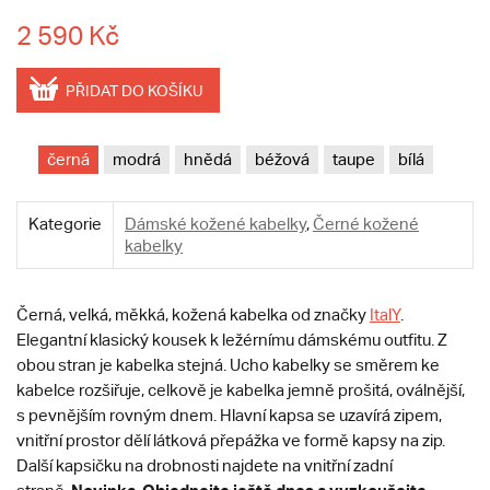
2 590 Kč
PŘIDAT DO KOŠÍKU
černá
modrá
hnědá
béžová
taupe
bílá
Kategorie
Dámské kožené kabelky
,
Černé kožené
kabelky
Černá, velká, měkká, kožená kabelka od značky
ItalY
.
Elegantní klasický kousek k ležérnímu dámskému outfitu. Z
obou stran je kabelka stejná. Ucho kabelky se směrem ke
kabelce rozšiřuje, celkově je kabelka jemně prošitá, oválnější,
s pevnějším rovným dnem. Hlavní kapsa se uzavírá zipem,
vnitřní prostor dělí látková přepážka ve formě kapsy na zip.
Další kapsičku na drobnosti najdete na vnitřní zadní