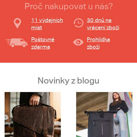
Proč nakupovat u nás?
11 výdejních
30 dnů na
míst
vrácení zboží
Poštovné
Prohlídka
zdarma
zboží
Novinky z blogu