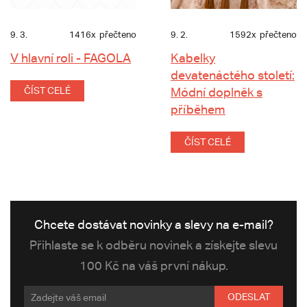
9. 3.
1416x
přečteno
9. 2.
1592x
přečteno
V hlavní roli - FAGOLA
Kabelky
devatenáctého století:
ČÍST CELÉ
Módní doplněk s
příběhem
ČÍST CELÉ
Chcete dostávat novinky a slevy na e-mail?
Přihlaste se k odběru novinek a získejte slevu
100 Kč na váš první nákup.
ODESLAT