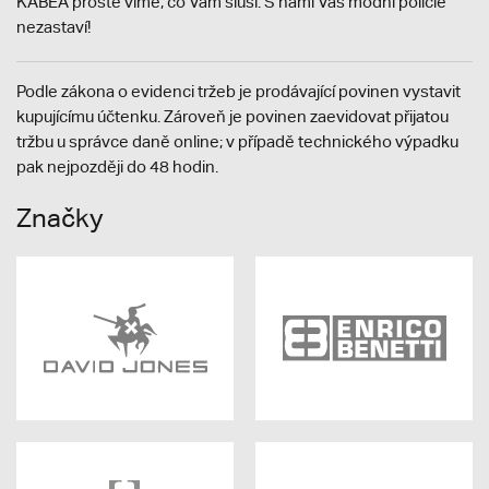
KABEA prostě víme, co Vám sluší. S námi Vás módní policie
nezastaví!
Podle zákona o evidenci tržeb je prodávající povinen vystavit
kupujícímu účtenku. Zároveň je povinen zaevidovat přijatou
tržbu u správce daně online; v případě technického výpadku
pak nejpozději do 48 hodin.
Značky