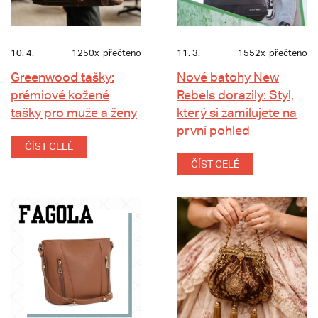
10. 4.
1250x
přečteno
11. 3.
1552x
přečteno
Greenwood tašky:
Nové batohy New
prémiové kožené
Rebels dorazily: Styl,
tašky pro muže a ženy
který si zamilujete na
první pohled
ČÍST CELÉ
ČÍST CELÉ