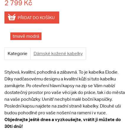
2 799 Kč
PŘIDAT DO KOŠÍKU
tmavě modrá
Kategorie
Dámské kožené kabelky
Stylová, kvalitní, pohodlná a zábavná. To je kabelka Elodie.
Díky nadčasovému designu a kvalitní kůži si tuto kabelku
zamilujete. Po otevření hlavní kapsy na zip se Vám nabízí
dostatečný prostor pro vaše věci jak do práce, tak i do města
na vaše pochůzky. Uvnitř nechybí malé boční kapsičky.
Poslední kapsu najdete na zadní straně kabelky. Dlouhé uši
budou pohodlné pro vaše nošení na rameni i v ruce.
Objednejte ještě dnes a vyzkoušejte, vrátit ji můžete do
30ti dnů!