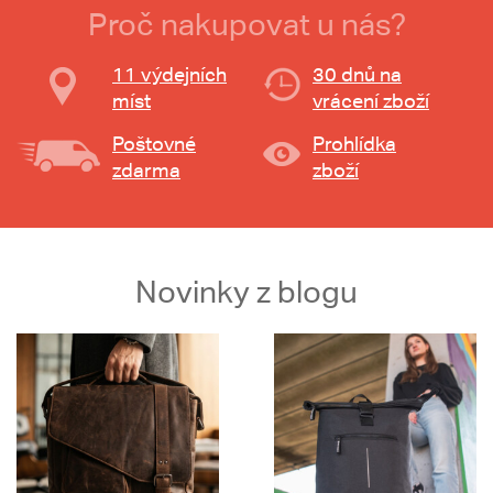
Proč nakupovat u nás?
11 výdejních
30 dnů na
míst
vrácení zboží
Poštovné
Prohlídka
zdarma
zboží
Novinky z blogu