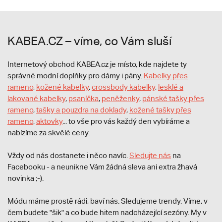
KABEA.CZ – víme, co Vám sluší
Internetový obchod KABEA.cz je místo, kde najdete ty
správné modní doplňky pro dámy i pány.
Kabelky přes
rameno
,
kožené kabelky
,
crossbody kabelky
,
lesklé a
lakované kabelky
,
psaníčka
,
peněženky
,
pánské tašky přes
rameno
,
tašky a pouzdra na doklady
,
kožené tašky přes
rameno
,
aktovky
... to vše pro vás každý den vybíráme a
nabízíme za skvělé ceny.
Vždy od nás dostanete i něco navíc.
S
ledujte nás
na
Facebooku - a neunikne Vám žádná sleva ani extra žhavá
novinka ;-).
Módu máme prostě rádi, baví nás. Sledujeme trendy. Víme, v
čem budete "šik" a co bude hitem nadcházející sezóny. My v