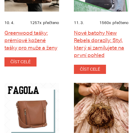
10. 4.
1257x
přečteno
11. 3.
1560x
přečteno
Greenwood tašky:
Nové batohy New
prémiové kožené
Rebels dorazily: Styl,
tašky pro muže a ženy
který si zamilujete na
první pohled
ČÍST CELÉ
ČÍST CELÉ