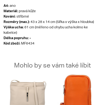
A4:
ano
Materiál:
pravá kůže
Kování:
stříbrné
Rozměry (max.):
43 x 28 x 14 cm (šířka x výška x hloubka)
Výška ucha:
61 cm (měřeno od ohybu ucha kolmo ke
kabelce)
Délka popruhu: -
Kód zboží:
MF6434
Mohlo by se vám také líbit