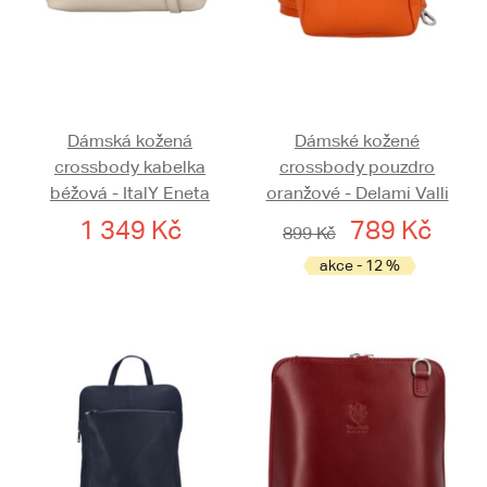
Dámská kožená
Dámské kožené
crossbody kabelka
crossbody pouzdro
béžová - ItalY Eneta
oranžové - Delami Valli
1 349 Kč
789 Kč
899 Kč
akce - 12 %