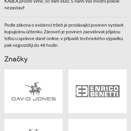
KABEA prostě víme, co Vám sluší. S námi Vás módní policie
nezastaví!
Podle zákona o evidenci tržeb je prodávající povinen vystavit
kupujícímu účtenku. Zároveň je povinen zaevidovat přijatou
tržbu u správce daně online; v případě technického výpadku
pak nejpozději do 48 hodin.
Značky