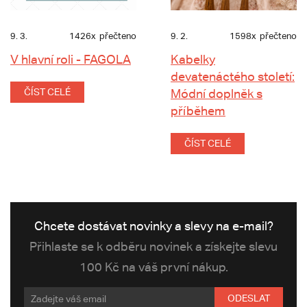
9. 3.
1426x
přečteno
9. 2.
1598x
přečteno
V hlavní roli - FAGOLA
Kabelky
devatenáctého století:
ČÍST CELÉ
Módní doplněk s
příběhem
ČÍST CELÉ
Chcete dostávat novinky a slevy na e-mail?
Přihlaste se k odběru novinek a získejte slevu
100 Kč na váš první nákup.
ODESLAT