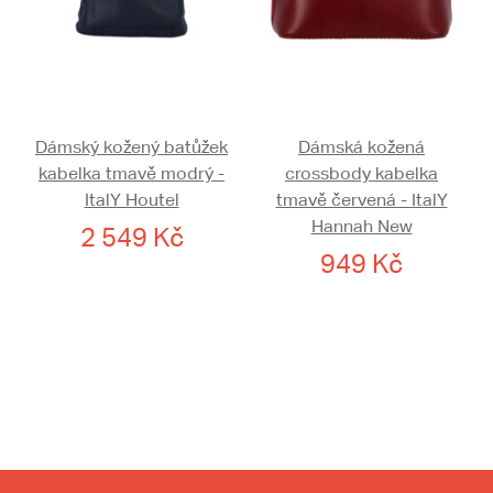
Dámský kožený batůžek
Dámská kožená
kabelka tmavě modrý -
crossbody kabelka
ItalY Houtel
tmavě červená - ItalY
Hannah New
2 549 Kč
949 Kč