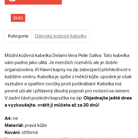
žlutá
Kategorie
Dámské kožené kabelky
Módní kožená kabelka Delami Vera Pelle Sallva. Tato kabelka
vám padne jako ulitá. Je menších rozměrů, ale je dobře
organizována, tři hlavní kapsy na zip zabezpečí přehlednost v
každém směru. Kabelka je spíše z měkčí kůže, spodek je však
vyztužen a opatřen cvočky proti poškrábání. Kabelka má
pevné uši ale i přídavný dlouhý popruh pro nošení na rameni.
Objednejte ještě dnes
V zadní části poslední kapsička na zip.
a vyzkoušejte, vrátit ji můžete až za 30 dnů!
A4:
ne
Materiál:
pravá
kůže
Kování:
stříbrné