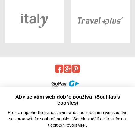
Aby se vám web dobře používal (Souhlas s
cookies)
© 2013 - 2026 kabea.cz
Pro co nejpohodlnější používání webu potřebujeme váš
souhlas
Obchodní podmínky
se zpracováním souborů cookies. Souhlas udělíte kliknutím na
tlačítko "Povolit vše".
Ochrana osobních údajů
Cookies