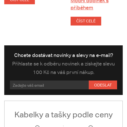
Módní doplněk s
příběhem
ČÍST CELÉ
Chcete dostávat novinky a slevy na e-mail?
Přihlaste se k odběru novinek a získejte slevu
100 Kč na váš první nákup.
ODESLAT
Kabelky a tašky podle ceny