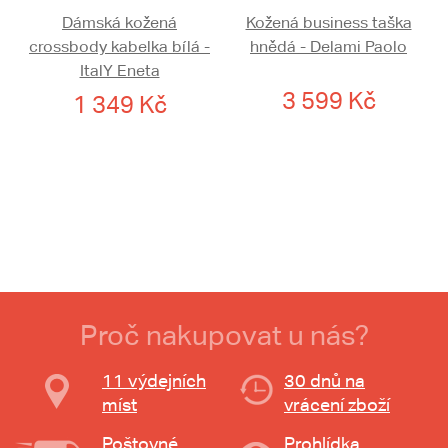
Dámská kožená
Kožená business taška
crossbody kabelka bílá -
hnědá - Delami Paolo
ItalY Eneta
3 599 Kč
1 349 Kč
Proč nakupovat u nás?
11 výdejních
30 dnů na
míst
vrácení zboží
Poštovné
Prohlídka