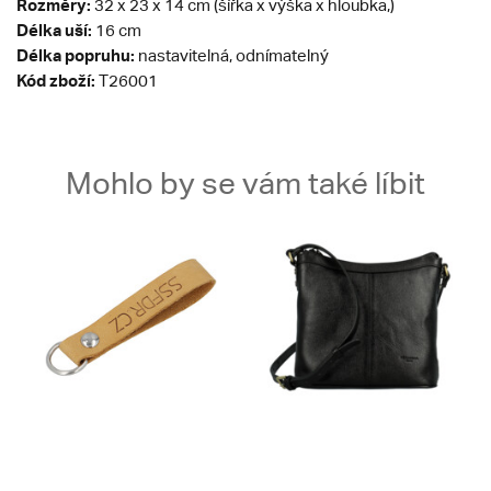
Rozměry:
32 x 23 x 14 cm (šířka x výška x hloubka,)
Délka uší:
16 cm
Délka popruhu:
nastavitelná, odnímatelný
Kód zboží:
T26001
Mohlo by se vám také líbit