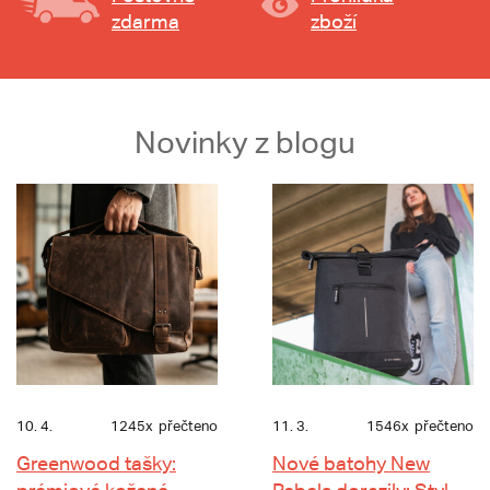
zdarma
zboží
Novinky z blogu
10. 4.
1245x
přečteno
11. 3.
1546x
přečteno
Greenwood tašky:
Nové batohy New