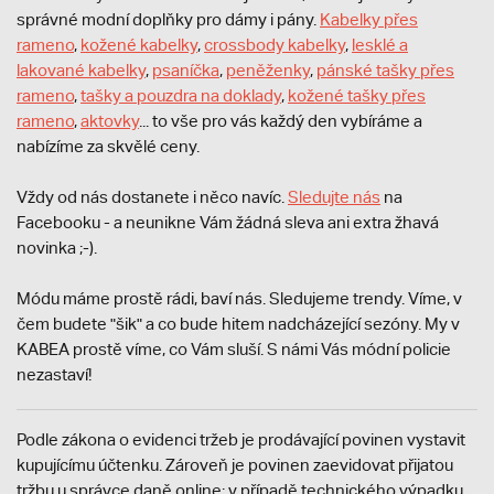
správné modní doplňky pro dámy i pány.
Kabelky přes
rameno
,
kožené kabelky
,
crossbody kabelky
,
lesklé a
lakované kabelky
,
psaníčka
,
peněženky
,
pánské tašky přes
rameno
,
tašky a pouzdra na doklady
,
kožené tašky přes
rameno
,
aktovky
... to vše pro vás každý den vybíráme a
nabízíme za skvělé ceny.
Vždy od nás dostanete i něco navíc.
S
ledujte nás
na
Facebooku - a neunikne Vám žádná sleva ani extra žhavá
novinka ;-).
Módu máme prostě rádi, baví nás. Sledujeme trendy. Víme, v
čem budete "šik" a co bude hitem nadcházející sezóny. My v
KABEA prostě víme, co Vám sluší. S námi Vás módní policie
nezastaví!
Podle zákona o evidenci tržeb je prodávající povinen vystavit
kupujícímu účtenku. Zároveň je povinen zaevidovat přijatou
tržbu u správce daně online; v případě technického výpadku