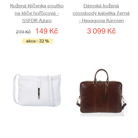
Kožená klíčenka poutko
Dámská kožená
na klíče hořčicová -
crossbody kabelka černá
SSFDR Azuro
- Hexagona Karmen
149 Kč
3 099 Kč
219 Kč
akce - 32 %