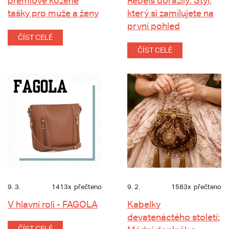
prémiové kožené
Rebels dorazily: Styl,
tašky pro muže a ženy
který si zamilujete na
první pohled
ČÍST CELÉ
ČÍST CELÉ
9. 3.
1413x
přečteno
9. 2.
1583x
přečteno
V hlavní roli - FAGOLA
Kabelky
devatenáctého století:
ČÍST CELÉ