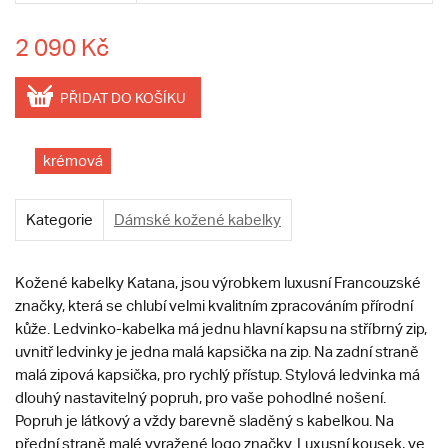
2 090 Kč
PŘIDAT DO KOŠÍKU
krémová
Kategorie
Dámské kožené kabelky
Kožené kabelky Katana, jsou výrobkem luxusní Francouzské
značky, která se chlubí velmi kvalitním zpracováním přírodní
kůže. Ledvinko-kabelka má jednu hlavní kapsu na stříbrný zip,
uvnitř ledvinky je jedna malá kapsička na zip. Na zadní straně
malá zipová kapsička, pro rychlý přístup. Stylová ledvinka má
dlouhý nastavitelný popruh, pro vaše pohodlné nošení.
Popruh je látkový a vždy barevně sladěný s kabelkou. Na
přední straně malé vyražené logo značky. Luxusní kousek, ve