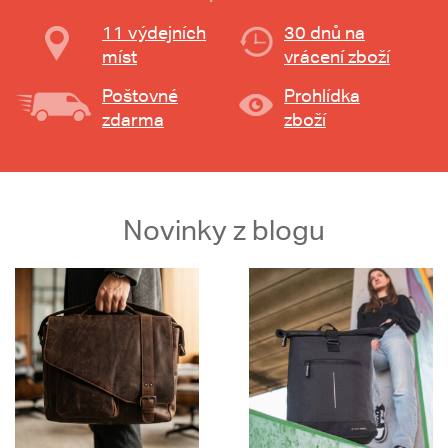
11 výdejních
30 dnů na
míst
vrácení zboží
Poštovné
Prohlídka
zdarma
zboží
Novinky z blogu