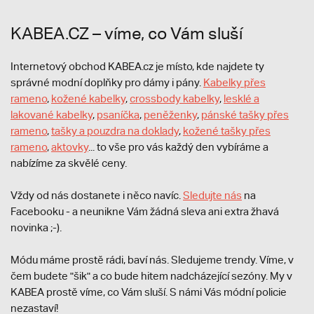
KABEA.CZ – víme, co Vám sluší
Internetový obchod KABEA.cz je místo, kde najdete ty
správné modní doplňky pro dámy i pány.
Kabelky přes
rameno
,
kožené kabelky
,
crossbody kabelky
,
lesklé a
lakované kabelky
,
psaníčka
,
peněženky
,
pánské tašky přes
rameno
,
tašky a pouzdra na doklady
,
kožené tašky přes
rameno
,
aktovky
... to vše pro vás každý den vybíráme a
nabízíme za skvělé ceny.
Vždy od nás dostanete i něco navíc.
S
ledujte nás
na
Facebooku - a neunikne Vám žádná sleva ani extra žhavá
novinka ;-).
Módu máme prostě rádi, baví nás. Sledujeme trendy. Víme, v
čem budete "šik" a co bude hitem nadcházející sezóny. My v
KABEA prostě víme, co Vám sluší. S námi Vás módní policie
nezastaví!