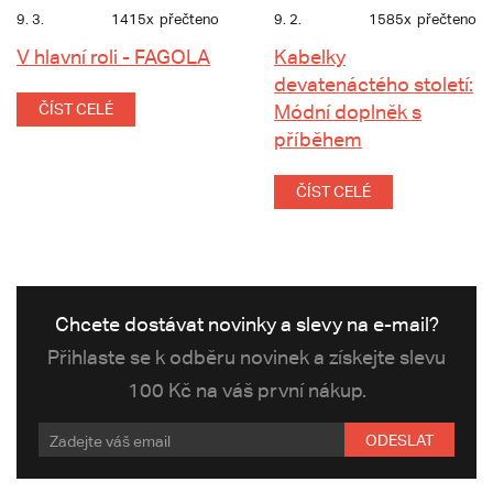
9. 3.
1415x
přečteno
9. 2.
1585x
přečteno
V hlavní roli - FAGOLA
Kabelky
devatenáctého století:
ČÍST CELÉ
Módní doplněk s
příběhem
ČÍST CELÉ
Chcete dostávat novinky a slevy na e-mail?
Přihlaste se k odběru novinek a získejte slevu
100 Kč na váš první nákup.
ODESLAT