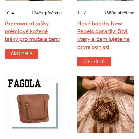
10. 4.
1248x
přečteno
11. 3.
1550x
přečteno
Greenwood tašky:
Nové batohy New
prémiové kožené
Rebels dorazily: Styl,
tašky pro muže a ženy
který si zamilujete na
první pohled
ČÍST CELÉ
ČÍST CELÉ