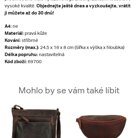
Objednejte ještě dnes a vyzkoušejte, vrátit
vysoké kvalitě.
ji můžete až do 30 dnů!
A4:
ne
Materiál:
pravá kůže
Kování:
stříbrné
Rozměry (max.):
24,5 x 16 x 8 cm (šířka x výška x hloubka)
Délka popruhu:
nastavitelná
Kód zboží:
69700
Mohlo by se vám také líbit