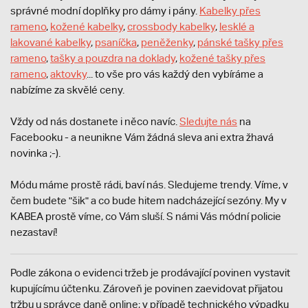
správné modní doplňky pro dámy i pány.
Kabelky přes
rameno
,
kožené kabelky
,
crossbody kabelky
,
lesklé a
lakované kabelky
,
psaníčka
,
peněženky
,
pánské tašky přes
rameno
,
tašky a pouzdra na doklady
,
kožené tašky přes
rameno
,
aktovky
... to vše pro vás každý den vybíráme a
nabízíme za skvělé ceny.
Vždy od nás dostanete i něco navíc.
S
ledujte nás
na
Facebooku - a neunikne Vám žádná sleva ani extra žhavá
novinka ;-).
Módu máme prostě rádi, baví nás. Sledujeme trendy. Víme, v
čem budete "šik" a co bude hitem nadcházející sezóny. My v
KABEA prostě víme, co Vám sluší. S námi Vás módní policie
nezastaví!
Podle zákona o evidenci tržeb je prodávající povinen vystavit
kupujícímu účtenku. Zároveň je povinen zaevidovat přijatou
tržbu u správce daně online; v případě technického výpadku