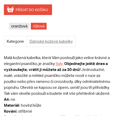
PŘIDAT DO KOŠÍKU
oranžová
růžová
Kategorie
Dámské kožené kabelky
Malá kožená kabelka, která Vám poslouží jako velice krásné a
Objednejte ještě dnes a
elegantní psaníčko, je značky
Italy
.
vyzkoušejte, vrátit ji můžete až za 30 dnů!
Jednoduché,
malé, vrásčité a měkké psaníčko můžete nosit v ruce za
poutko nebo přes rameno či crossbody, díky odnímatelnému
popruhu. Otevírá se kapsou se zipem, uvnitř jsou tři přihrádky.
Tak vám skvěle poslouží a budete mít vše přehledně uložené.
A4:
ne
Materiál:
hovězí kůže
Kování:
stříbrné