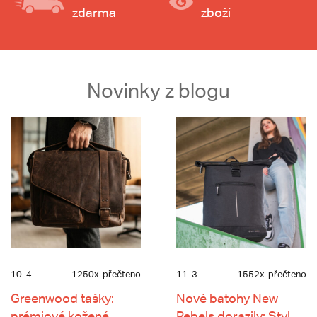
zdarma
zboží
Novinky z blogu
10. 4.
1250x
přečteno
11. 3.
1552x
přečteno
Greenwood tašky:
Nové batohy New
prémiové kožené
Rebels dorazily: Styl,