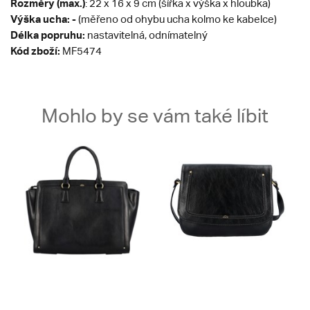
Rozměry (max.)
: 22 x 16 x 9 cm (šířka x výška x hloubka)
Výška ucha: -
(měřeno od ohybu ucha kolmo ke kabelce)
Délka popruhu:
nastavitelná, odnímatelný
Kód zboží:
MF5474
Mohlo by se vám také líbit