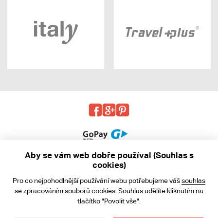
Aby se vám web dobře používal (Souhlas s
cookies)
© 2013 - 2026 kabea.cz
Pro co nejpohodlnější používání webu potřebujeme váš
souhlas
Obchodní podmínky
se zpracováním souborů cookies. Souhlas udělíte kliknutím na
tlačítko "Povolit vše".
Ochrana osobních údajů
Cookies