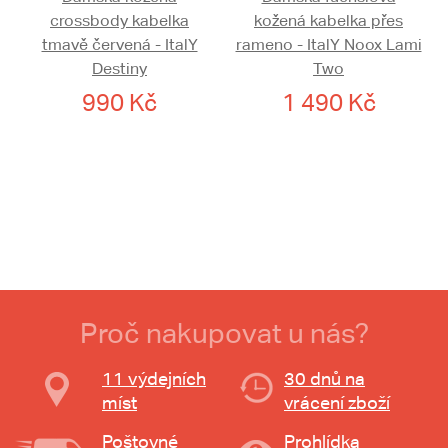
crossbody kabelka
kožená kabelka přes
tmavě červená - ItalY
rameno - ItalY Noox Lami
Destiny
Two
990 Kč
1 490 Kč
Proč nakupovat u nás?
11 výdejních
30 dnů na
míst
vrácení zboží
Poštovné
Prohlídka