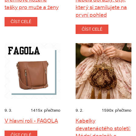
tašky pro muže a ženy
který si zamilujete na
první pohled
ČÍST CELÉ
ČÍST CELÉ
9. 3.
1415x
přečteno
9. 2.
1590x
přečteno
V hlavní roli - FAGOLA
Kabelky
devatenáctého století:
ČÍST CELÉ
Módní doplněk s