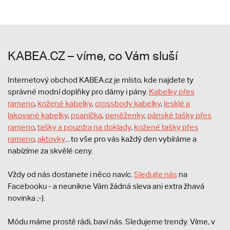
KABEA.CZ – víme, co Vám sluší
Internetový obchod KABEA.cz je místo, kde najdete ty
správné modní doplňky pro dámy i pány.
Kabelky přes
rameno
,
kožené kabelky
,
crossbody kabelky
,
lesklé a
lakované kabelky
,
psaníčka
,
peněženky
,
pánské tašky přes
rameno
,
tašky a pouzdra na doklady
,
kožené tašky přes
rameno
,
aktovky
... to vše pro vás každý den vybíráme a
nabízíme za skvělé ceny.
Vždy od nás dostanete i něco navíc.
S
ledujte nás
na
Facebooku - a neunikne Vám žádná sleva ani extra žhavá
novinka ;-).
Módu máme prostě rádi, baví nás. Sledujeme trendy. Víme, v