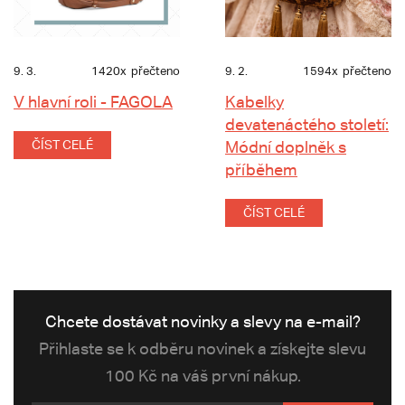
9. 3.
1420x
přečteno
9. 2.
1594x
přečteno
V hlavní roli - FAGOLA
Kabelky
devatenáctého století:
ČÍST CELÉ
Módní doplněk s
příběhem
ČÍST CELÉ
Chcete dostávat novinky a slevy na e-mail?
Přihlaste se k odběru novinek a získejte slevu
100 Kč na váš první nákup.