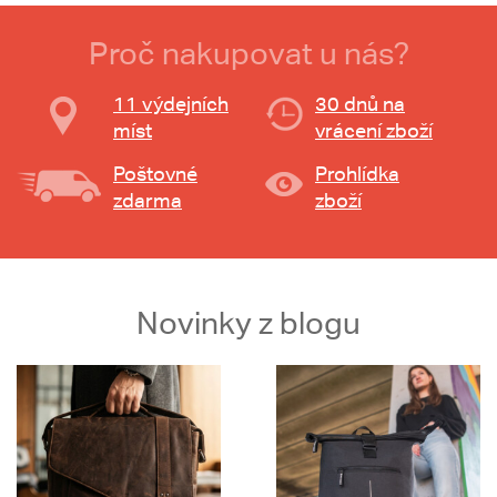
Proč nakupovat u nás?
11 výdejních
30 dnů na
míst
vrácení zboží
Poštovné
Prohlídka
zdarma
zboží
Novinky z blogu