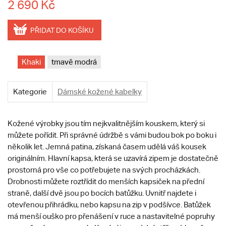
2 690 Kč
PŘIDAT DO KOŠÍKU
Khaki
tmavě modrá
Kategorie
Dámské kožené kabelky
Kožené výrobky jsou tím nejkvalitnějším kouskem, který si
můžete pořídit. Při správné údržbě s vámi budou bok po boku i
několik let. Jemná patina, získaná časem udělá váš kousek
originálním. Hlavní kapsa, která se uzavírá zipem je dostatečně
prostorná pro vše co potřebujete na svých procházkách.
Drobnosti můžete roztřídit do menších kapsiček na přední
straně, další dvě jsou po bocích batůžku. Uvnitř najdete i
otevřenou přihrádku, nebo kapsu na zip v podšívce. Batůžek
má menší ouško pro přenášení v ruce a nastavitelné popruhy