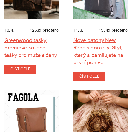
10. 4.
1253x
přečteno
11. 3.
1554x
přečteno
Greenwood tašky:
Nové batohy New
prémiové kožené
Rebels dorazily: Styl,
tašky pro muže a ženy
který si zamilujete na
první pohled
ČÍST CELÉ
ČÍST CELÉ