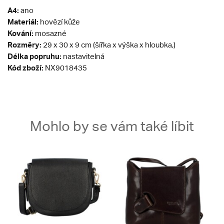
A4:
ano
Materiál:
hovězí kůže
Kování:
mosazné
Rozměry:
29 x 30 x 9 cm (šířka x výška x hloubka,)
Délka popruhu:
nastavitelná
Kód zboží:
NX9018435
Mohlo by se vám také líbit