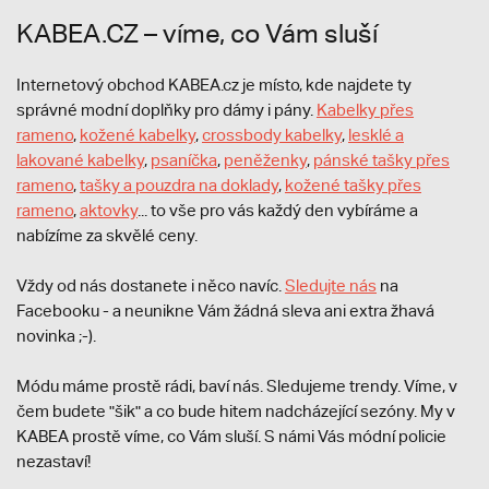
KABEA.CZ – víme, co Vám sluší
Internetový obchod KABEA.cz je místo, kde najdete ty
správné modní doplňky pro dámy i pány.
Kabelky přes
rameno
,
kožené kabelky
,
crossbody kabelky
,
lesklé a
lakované kabelky
,
psaníčka
,
peněženky
,
pánské tašky přes
rameno
,
tašky a pouzdra na doklady
,
kožené tašky přes
rameno
,
aktovky
... to vše pro vás každý den vybíráme a
nabízíme za skvělé ceny.
Vždy od nás dostanete i něco navíc.
S
ledujte nás
na
Facebooku - a neunikne Vám žádná sleva ani extra žhavá
novinka ;-).
Módu máme prostě rádi, baví nás. Sledujeme trendy. Víme, v
čem budete "šik" a co bude hitem nadcházející sezóny. My v
KABEA prostě víme, co Vám sluší. S námi Vás módní policie
nezastaví!