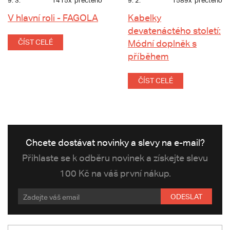
9. 3.
1415x
přečteno
9. 2.
1589x
přečteno
V hlavní roli - FAGOLA
Kabelky
devatenáctého století:
ČÍST CELÉ
Módní doplněk s
příběhem
ČÍST CELÉ
Chcete dostávat novinky a slevy na e-mail?
Přihlaste se k odběru novinek a získejte slevu
100 Kč na váš první nákup.
ODESLAT