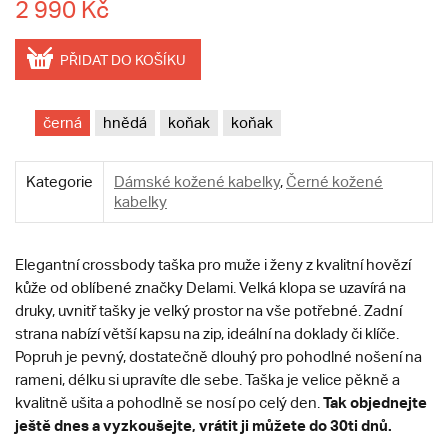
2 990 Kč
PŘIDAT DO KOŠÍKU
černá
hnědá
koňak
koňak
Kategorie
Dámské kožené kabelky
,
Černé kožené
kabelky
Elegantní crossbody taška pro muže i ženy z kvalitní hovězí
kůže od oblíbené značky Delami. Velká klopa se uzavírá na
druky, uvnitř tašky je velký prostor na vše potřebné. Zadní
strana nabízí větší kapsu na zip, ideální na doklady či klíče.
Popruh je pevný, dostatečně dlouhý pro pohodlné nošení na
rameni, délku si upravíte dle sebe. Taška je velice pěkně a
Tak objednejte
kvalitně ušita a pohodlně se nosí po celý den.
ještě dnes a vyzkoušejte, vrátit ji můžete do 30ti dnů.