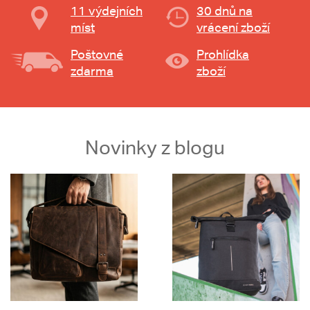
11 výdejních
30 dnů na
míst
vrácení zboží
Poštovné
Prohlídka
zdarma
zboží
Novinky z blogu