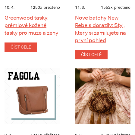
10. 4.
1250x
přečteno
11. 3.
1552x
přečteno
Greenwood tašky:
Nové batohy New
prémiové kožené
Rebels dorazily: Styl,
tašky pro muže a ženy
který si zamilujete na
první pohled
ČÍST CELÉ
ČÍST CELÉ