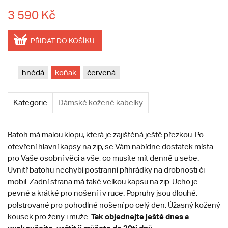
3 590 Kč
PŘIDAT DO KOŠÍKU
hnědá
koňak
červená
Kategorie
Dámské kožené kabelky
Batoh má malou klopu, která je zajištěná ještě přezkou. Po
otevření hlavní kapsy na zip, se Vám nabídne dostatek místa
pro Vaše osobní věci a vše, co musíte mít denně u sebe.
Uvnitř batohu nechybí postranní přihrádky na drobnosti či
mobil. Zadní strana má také velkou kapsu na zip. Ucho je
pevné a krátké pro nošení i v ruce. Popruhy jsou dlouhé,
polstrované pro pohodlné nošení po celý den. Úžasný kožený
Tak objednejte ještě dnes a
kousek pro ženy i muže.