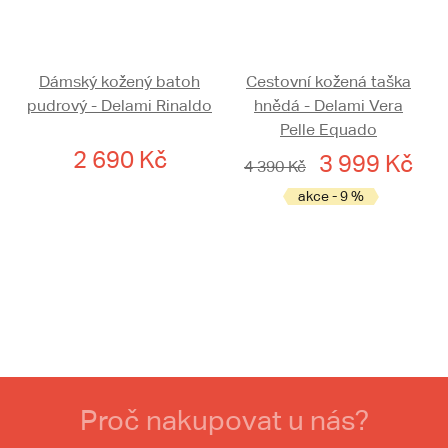
Dámský kožený batoh
Cestovní kožená taška
pudrový - Delami Rinaldo
hnědá - Delami Vera
Pelle Equado
2 690 Kč
3 999 Kč
4 390 Kč
akce - 9 %
Proč nakupovat u nás?