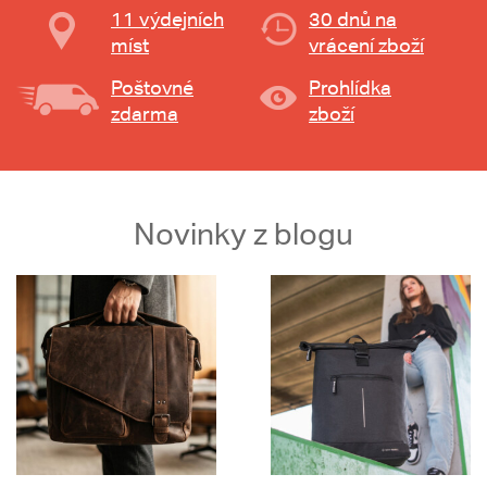
11 výdejních
30 dnů na
míst
vrácení zboží
Poštovné
Prohlídka
zdarma
zboží
Novinky z blogu