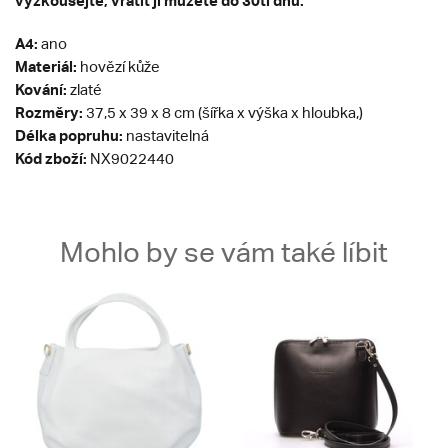
vyzkoušejte, vrátit ji můžete do 30ti dnů.
A4:
ano
Materiál:
hovězí kůže
Kování:
zlaté
Rozměry:
37,5 x 39 x 8 cm (šířka x výška x hloubka,)
Délka popruhu:
nastavitelná
Kód zboží:
NX9022440
Mohlo by se vám také líbit