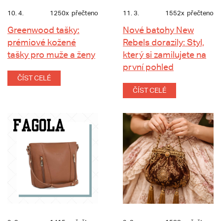
10. 4.
1250x
přečteno
11. 3.
1552x
přečteno
Greenwood tašky:
Nové batohy New
prémiové kožené
Rebels dorazily: Styl,
tašky pro muže a ženy
který si zamilujete na
první pohled
ČÍST CELÉ
ČÍST CELÉ