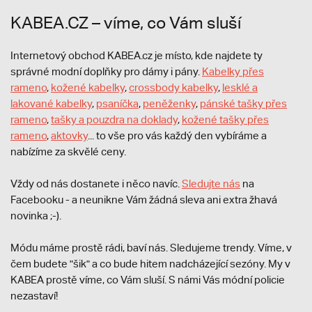
KABEA.CZ – víme, co Vám sluší
Internetový obchod KABEA.cz je místo, kde najdete ty
správné modní doplňky pro dámy i pány.
Kabelky přes
rameno
,
kožené kabelky
,
crossbody kabelky
,
lesklé a
lakované kabelky
,
psaníčka
,
peněženky
,
pánské tašky přes
rameno
,
tašky a pouzdra na doklady
,
kožené tašky přes
rameno
,
aktovky
... to vše pro vás každý den vybíráme a
nabízíme za skvělé ceny.
Vždy od nás dostanete i něco navíc.
S
ledujte nás
na
Facebooku - a neunikne Vám žádná sleva ani extra žhavá
novinka ;-).
Módu máme prostě rádi, baví nás. Sledujeme trendy. Víme, v
čem budete "šik" a co bude hitem nadcházející sezóny. My v
KABEA prostě víme, co Vám sluší. S námi Vás módní policie
nezastaví!