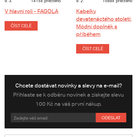
9. 3.
1415x
přečteno
9. 2.
1588x
přečteno
V hlavní roli - FAGOLA
Kabelky
devatenáctého století:
ČÍST CELÉ
Módní doplněk s
příběhem
ČÍST CELÉ
Chcete dostávat novinky a slevy na e-mail?
Přihlaste se k odběru novinek a získejte slevu
100 Kč na váš první nákup.
ODESLAT