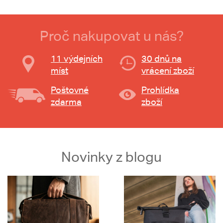
Proč nakupovat u nás?
11 výdejních
30 dnů na
míst
vrácení zboží
Poštovné
Prohlídka
zdarma
zboží
Novinky z blogu