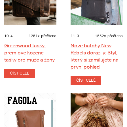
10. 4.
1251x
přečteno
11. 3.
1552x
přečteno
Greenwood tašky:
Nové batohy New
prémiové kožené
Rebels dorazily: Styl,
tašky pro muže a ženy
který si zamilujete na
první pohled
ČÍST CELÉ
ČÍST CELÉ