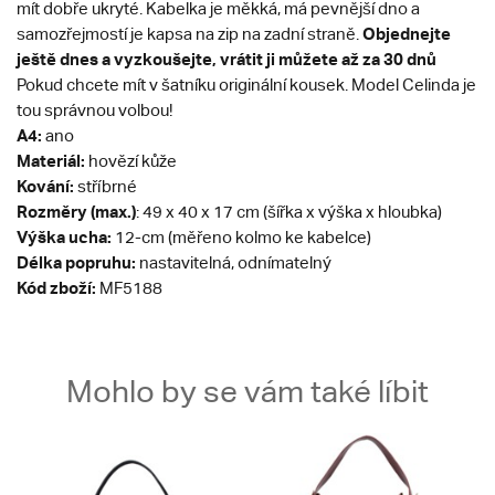
mít dobře ukryté. Kabelka je měkká, má pevnější dno a
Objednejte
samozřejmostí je kapsa na zip na zadní straně.
ještě dnes a vyzkoušejte, vrátit ji můžete až za 30 dnů
Pokud chcete mít v šatníku originální kousek. Model Celinda je
tou správnou volbou!
A4:
ano
Materiál:
hovězí kůže
Kování:
stříbrné
Rozměry (max.)
: 49 x 40 x 17 cm (šířka x výška x hloubka)
Výška ucha:
12-cm (měřeno kolmo ke kabelce)
Délka popruhu:
nastavitelná, odnímatelný
Kód zboží:
MF5188
Mohlo by se vám také líbit