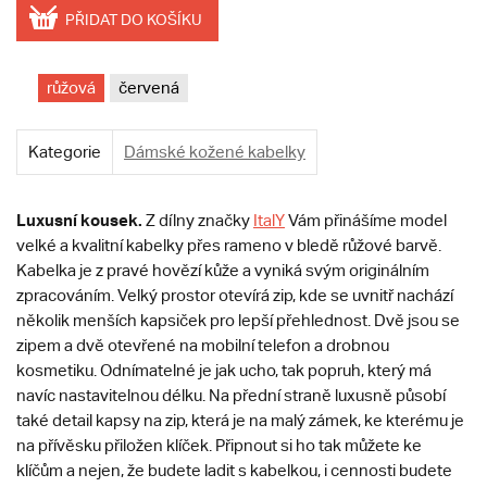
PŘIDAT DO KOŠÍKU
růžová
červená
Kategorie
Dámské kožené kabelky
Luxusní kousek.
Z dílny značky
ItalY
Vám přinášíme model
velké a kvalitní kabelky přes rameno v bledě růžové barvě.
Kabelka je z pravé hovězí kůže a vyniká svým originálním
zpracováním. Velký prostor otevírá zip, kde se uvnitř nachází
několik menších kapsiček pro lepší přehlednost. Dvě jsou se
zipem a dvě otevřené na mobilní telefon a drobnou
kosmetiku. Odnímatelné je jak ucho, tak popruh, který má
navíc nastavitelnou délku. Na přední straně luxusně působí
také detail kapsy na zip, která je na malý zámek, ke kterému je
na přívěsku přiložen klíček. Připnout si ho tak můžete ke
klíčům a nejen, že budete ladit s kabelkou, i cennosti budete