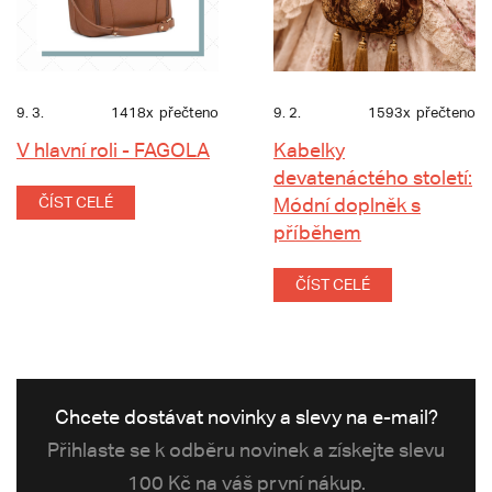
9. 3.
1418x
přečteno
9. 2.
1593x
přečteno
V hlavní roli - FAGOLA
Kabelky
devatenáctého století:
ČÍST CELÉ
Módní doplněk s
příběhem
ČÍST CELÉ
Chcete dostávat novinky a slevy na e-mail?
Přihlaste se k odběru novinek a získejte slevu
100 Kč na váš první nákup.