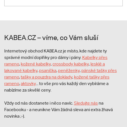
KABEA.CZ – víme, co Vám sluší
Internetový obchod KABEA.cz je místo, kde najdete ty
správné modní doplňky pro dámy i pány.
Kabelky přes
rameno
,
kožené kabelky
,
crossbody kabelky
,
lesklé a
lakované kabelky
,
psaníčka
,
peněženky
,
pánské tašky přes
rameno
,
tašky a pouzdra na doklady
,
kožené tašky přes
rameno
,
aktovky
... to vše pro vás každý den vybíráme a
nabízíme za skvělé ceny.
Vždy od nás dostanete i něco navíc.
S
ledujte nás
na
Facebooku - a neunikne Vám žádná sleva ani extra žhavá
novinka ;-).