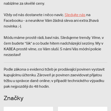
nabízíme za skvělé ceny.
Vždy od nás dostanete i něco navíc.
S
ledujte nás
na
Facebooku - a neunikne Vám žádná sleva ani extra žhavá
novinka ;-).
Módu máme prostě rádi, baví nás. Sledujeme trendy. Víme, v
čem budete "šik" a co bude hitem nadcházející sezóny. My v
KABEA prostě víme, co Vám sluší. S námi Vás módní policie
nezastaví!
Podle zákona o evidenci tržeb je prodávající povinen vystavit
kupujícímu účtenku. Zároveň je povinen zaevidovat přijatou
tržbu u správce daně online; v případě technického výpadku
pak nejpozději do 48 hodin.
Značky