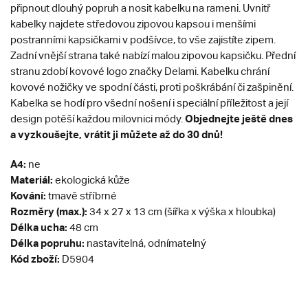
připnout dlouhý popruh a nosit kabelku na rameni. Uvnitř
kabelky najdete středovou zipovou kapsou i menšími
postranními kapsičkami v podšívce, to vše zajistíte zipem.
Zadní vnější strana také nabízí malou zipovou kapsičku. Přední
stranu zdobí kovové logo značky Delami. Kabelku chrání
kovové nožičky ve spodní části, proti poškrábání či zašpinění.
Kabelka se hodí pro všední nošení i speciální příležitost a její
Objednejte ještě dnes
design potěší každou milovnici módy.
a vyzkoušejte, vrátit ji můžete až do 30 dnů!
A4:
ne
Materiál:
ekologická kůže
Kování:
tmavě stříbrné
Rozměry (max.):
34 x 27 x 13 cm (šířka x výška x hloubka)
Délka ucha:
48 cm
Délka popruhu:
nastavitelná, odnímatelný
Kód zboží:
D5904