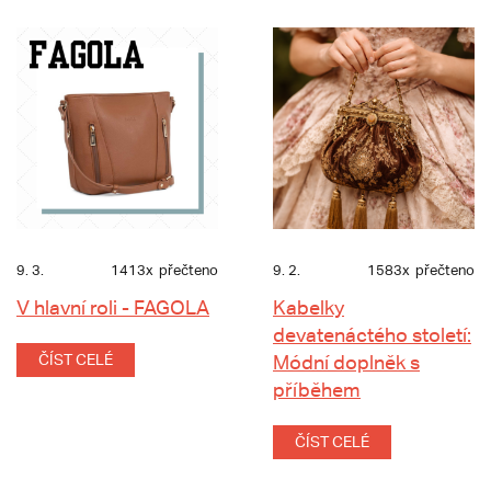
9. 3.
1413x
přečteno
9. 2.
1583x
přečteno
V hlavní roli - FAGOLA
Kabelky
devatenáctého století:
ČÍST CELÉ
Módní doplněk s
příběhem
ČÍST CELÉ