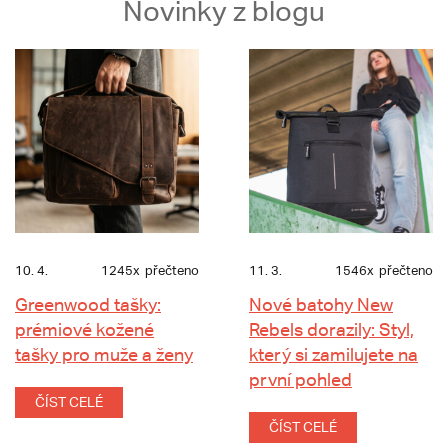
Novinky z blogu
10. 4.
1245x
přečteno
11. 3.
1546x
přečteno
Greenwood tašky:
Nové batohy New
prémiové kožené
Rebels dorazily: Styl,
tašky pro muže a ženy
který si zamilujete na
první pohled
ČÍST CELÉ
ČÍST CELÉ