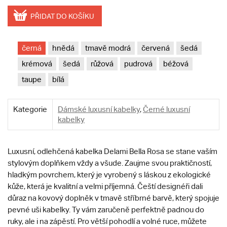
PŘIDAT DO KOŠÍKU
černá
hnědá
tmavě modrá
červená
šedá
krémová
šedá
růžová
pudrová
béžová
taupe
bílá
Kategorie
Dámské luxusní kabelky
,
Černé luxusní
kabelky
Luxusní, odlehčená kabelka
Delami Bella Rosa se stane vaším
stylovým doplňkem vždy a všude. Zaujme svou praktičností,
hladkým povrchem, který je vyrobený s láskou z ekologické
kůže, která je kvalitní a velmi příjemná. Čeští designéři dali
důraz na kovový doplněk v tmavě stříbrné barvě, který spojuje
pevné uši kabelky. Ty vám zaručeně perfektně padnou do
ruky, ale i na zápěstí. Pro větší pohodlí a volné ruce, můžete