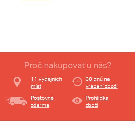
Proč nakupovat u nás?
11 výdejních
30 dnů na
míst
vrácení zboží
Poštovné
Prohlídka
zdarma
zboží