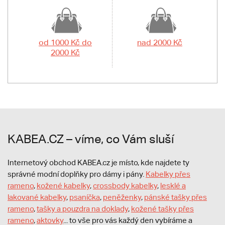
od 1000 Kč do
nad 2000 Kč
2000 Kč
KABEA.CZ – víme, co Vám sluší
Internetový obchod KABEA.cz je místo, kde najdete ty
správné modní doplňky pro dámy i pány.
Kabelky přes
rameno
,
kožené kabelky
,
crossbody kabelky
,
lesklé a
lakované kabelky
,
psaníčka
,
peněženky
,
pánské tašky přes
rameno
,
tašky a pouzdra na doklady
,
kožené tašky přes
rameno
,
aktovky
... to vše pro vás každý den vybíráme a