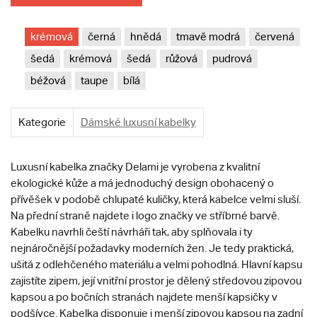
krémová
černá
hnědá
tmavě modrá
červená
šedá
krémová
šedá
růžová
pudrová
béžová
taupe
bílá
Kategorie
Dámské luxusní kabelky
Luxusní kabelka značky Delami je vyrobena z kvalitní
ekologické kůže a má jednoduchý design obohacený o
přívěšek v podobě chlupaté kuličky, která kabelce velmi sluší.
Na přední straně najdete i logo značky ve stříbrné barvě.
Kabelku navrhli čeští návrháři tak, aby splňovala i ty
nejnáročnější požadavky moderních žen. Je tedy praktická,
ušitá z odlehčeného materiálu a velmi pohodlná. Hlavní kapsu
zajistíte zipem, její vnitřní prostor je dělený středovou zipovou
kapsou a po bočních stranách najdete menší kapsičky v
podšívce. Kabelka disponuje i menší zipovou kapsou na zadní