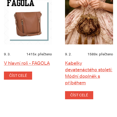
9. 3.
1415x
přečteno
9. 2.
1589x
přečteno
V hlavní roli - FAGOLA
Kabelky
devatenáctého století:
ČÍST CELÉ
Módní doplněk s
příběhem
ČÍST CELÉ