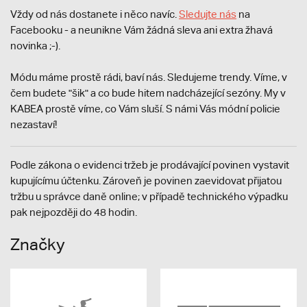
Vždy od nás dostanete i něco navíc.
S
ledujte nás
na
Facebooku - a neunikne Vám žádná sleva ani extra žhavá
novinka ;-).
Módu máme prostě rádi, baví nás. Sledujeme trendy. Víme, v
čem budete "šik" a co bude hitem nadcházející sezóny. My v
KABEA prostě víme, co Vám sluší. S námi Vás módní policie
nezastaví!
Podle zákona o evidenci tržeb je prodávající povinen vystavit
kupujícímu účtenku. Zároveň je povinen zaevidovat přijatou
tržbu u správce daně online; v případě technického výpadku
pak nejpozději do 48 hodin.
Značky