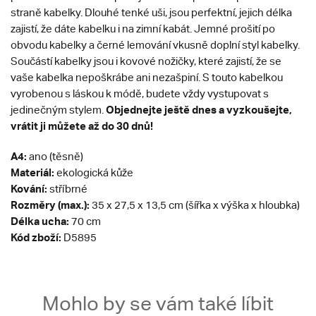
straně kabelky. Dlouhé tenké uši, jsou perfektní, jejich délka
zajistí, že dáte kabelku i na zimní kabát. Jemné prošití po
obvodu kabelky a černé lemování vkusně doplní styl kabelky.
Součástí kabelky jsou i kovové nožičky, které zajistí, že se
vaše kabelka nepoškrábe ani nezašpiní. S touto kabelkou
vyrobenou s láskou k módě, budete vždy vystupovat s
Objednejte ještě dnes a vyzkoušejte,
jedinečným stylem.
vrátit ji můžete až do 30 dnů!
A4:
ano (těsně)
Materiál:
ekologická kůže
Kování:
stříbrné
Rozměry (max.):
35 x 27,5 x 13,5 cm (šířka x výška x hloubka)
Délka ucha:
70 cm
Kód zboží:
D5895
Mohlo by se vám také líbit