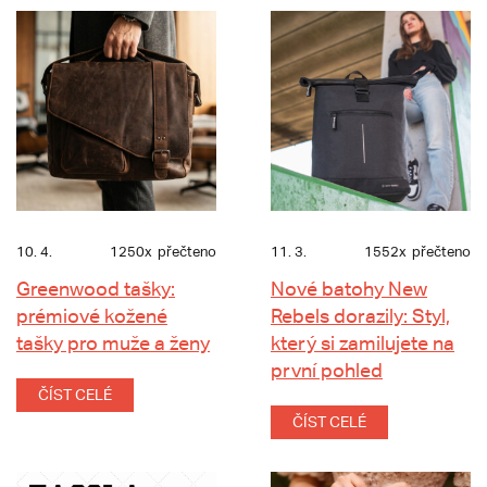
10. 4.
1250x
přečteno
11. 3.
1552x
přečteno
Greenwood tašky:
Nové batohy New
prémiové kožené
Rebels dorazily: Styl,
tašky pro muže a ženy
který si zamilujete na
první pohled
ČÍST CELÉ
ČÍST CELÉ