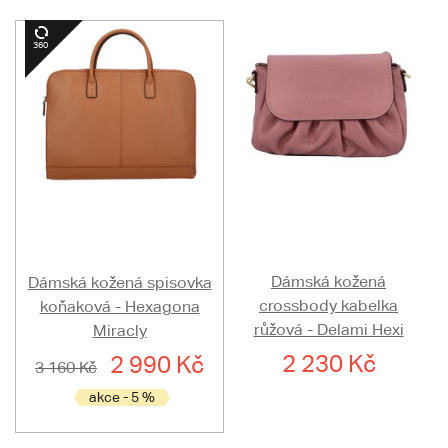
Dámská kožená
Dámská kožená spisovka
crossbody kabelka
koňaková - Hexagona
růžová - Delami Hexi
Miracly
2 230 Kč
2 990 Kč
3 160 Kč
akce - 5 %