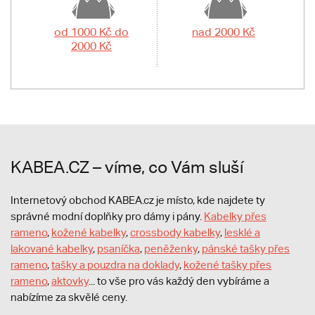
od 1000 Kč do
nad 2000 Kč
2000 Kč
KABEA.CZ – víme, co Vám sluší
Internetový obchod KABEA.cz je místo, kde najdete ty
správné modní doplňky pro dámy i pány.
Kabelky přes
rameno
,
kožené kabelky
,
crossbody kabelky
,
lesklé a
lakované kabelky
,
psaníčka
,
peněženky
,
pánské tašky přes
rameno
,
tašky a pouzdra na doklady
,
kožené tašky přes
rameno
,
aktovky
... to vše pro vás každý den vybíráme a
nabízíme za skvělé ceny.