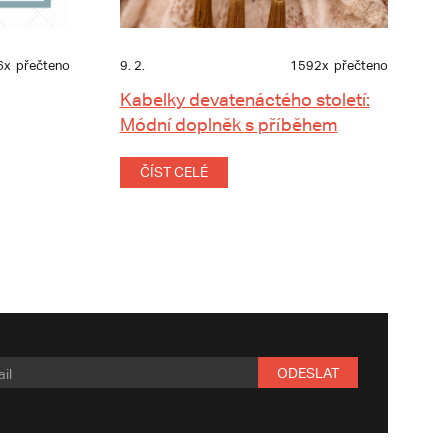
6x
přečteno
9. 2.
1592x
přečteno
Kabelky devatenáctého století:
Módní doplněk s příběhem
ČÍST CELÉ
ODESLAT