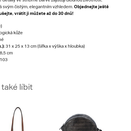
Objednejte ještě
á svým čistým, elegantním vzhledem.
šejte, vrátit ji můžete až do 30 dnů!
)
ogická kůže
né
.):
31 x 25 x 13 cm (šířka x výška x hloubka)
8,5 cm
103
aké líbit