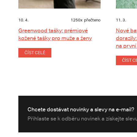
10. 4.
1250x
přečteno
11. 3.
Greenwood tašky: prémiové
Nové ba
kožené tašky pro muže a ženy
dorazily:
na první
ČÍST CELÉ
ČÍST C
Chcete dostávat novinky a slevy na e-mail?
Přihlaste se k odběru novinek a získejte sle