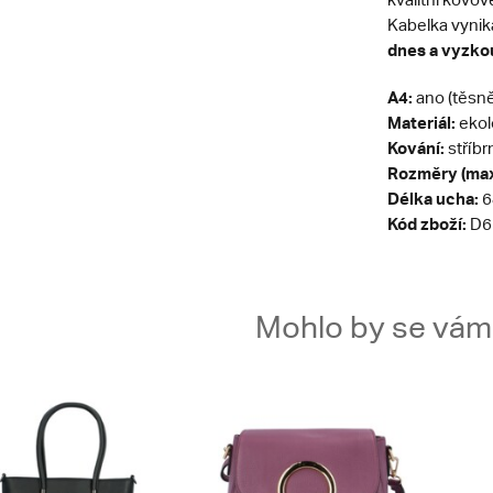
Kabelka vynik
dnes a vyzkou
A4:
ano (těsně
Materiál:
ekol
Kování:
stříbr
Rozměry (max
Délka ucha:
6
Kód zboží:
D6
Mohlo by se vám t