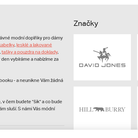
Značky
právné modní doplňky pro dámy
kabelky
,
lesklé a lakované
,
tašky a pouzdra na doklady
,
dý den vybíráme a nabízíme za
booku - a neunikne Vám žádná
, v čem budete "šik" a co bude
ám sluší. S námi Vás módní
avit kupujícímu účtenku.