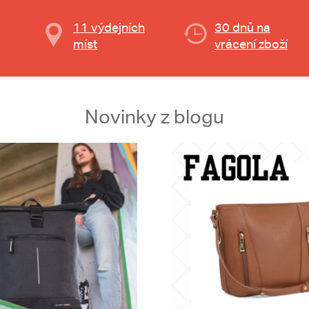
11 výdejních
30 dnů na
míst
vrácení zboží
Novinky z blogu