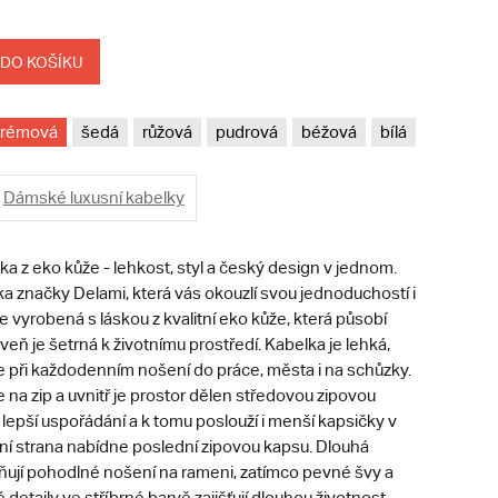
 DO KOŠÍKU
krémová
šedá
růžová
pudrová
béžová
bílá
Dámské luxusní kabelky
 z eko kůže - lehkost, styl a český design v jednom.
a značky Delami, která vás okouzlí svou jednoduchostí i
Je vyrobená s láskou z kvalitní eko kůže, která působí
veň je šetrná k životnímu prostředí. Kabelka je lehká,
te při každodenním nošení do práce, města i na schůzky.
e na zip a uvnitř je prostor dělen středovou zipovou
lepší uspořádání a k tomu poslouží i menší kapsičky v
ní strana nabídne poslední zipovou kapsu. Dlouhá
ují pohodlné nošení na rameni, zatímco pevné švy a
 detaily ve stříbrné barvě zajišťují dlouhou životnost.