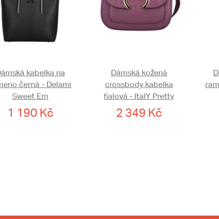
ámská kabelka na
Dámská kožená
D
meno černá - Delami
crossbody kabelka
ram
Sweet Em
fialová - ItalY Pretty
1 190 Kč
2 349 Kč