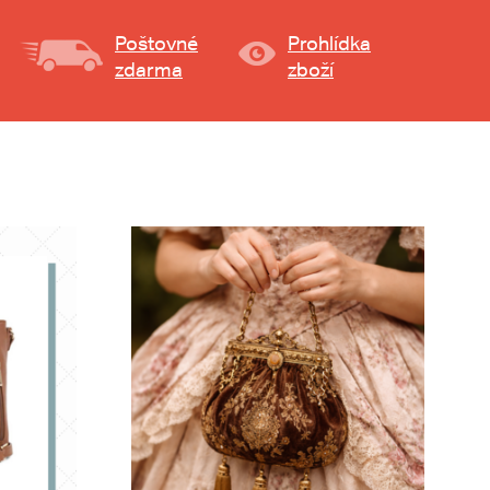
Poštovné
Prohlídka
zdarma
zboží