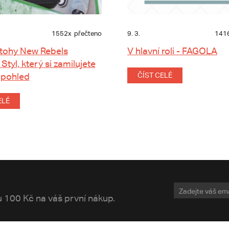
1552x
přečteno
9. 3.
141
tohy New Rebels
V hlavní roli - FAGOLA
 Styl, který si zamilujete
 pohled
ČÍST CELÉ
ELÉ
vu 100 Kč na váš první nákup.