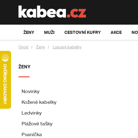
ŽENY
MUŽI
CESTOVNÍ KUFRY
AKCE
NO
Úvod
Ženy
Luxusní kabelky
ŽENY
Novinky
Kožené kabelky
Ledvinky
Plážové tašky
Psaníčka