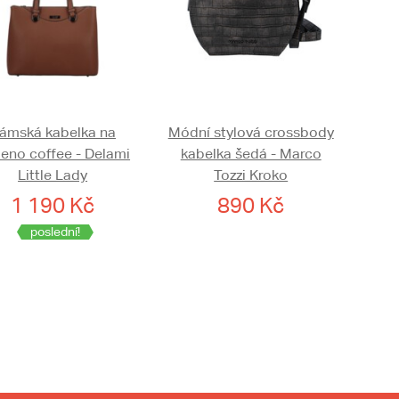
ámská kabelka na
Módní stylová crossbody
eno coffee - Delami
kabelka šedá - Marco
Little Lady
Tozzi Kroko
1 190 Kč
890 Kč
poslední!