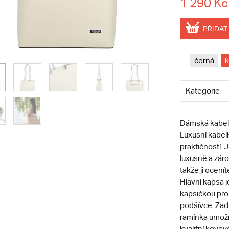
1 290 Kč
PŘIDAT
černá
Kategorie
Dámská kabelka
Luxusní kabelk
praktičností. 
luxusně a záro
takže ji ocení
Hlavní kapsa j
kapsičkou pro 
podšívce. Zad
ramínka umožň
kvalitní kovové