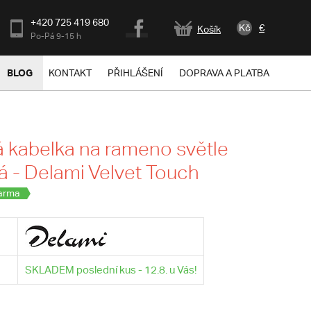
+420 725 419 680
Kč
€
Košík
Po-Pá 9-15 h
BLOG
KONTAKT
PŘIHLÁŠENÍ
DOPRAVA A PLATBA
kabelka na rameno světle
 - Delami Velvet Touch
arma
SKLADEM poslední kus - 12.8. u Vás!