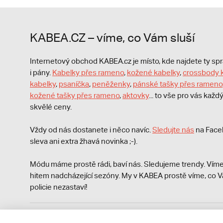
KABEA.CZ – víme, co Vám sluší
Internetový obchod KABEA.cz je místo, kde najdete ty s
i pány.
Kabelky přes rameno
,
kožené kabelky
,
crossbody 
kabelky
,
psaníčka
,
peněženky
,
pánské tašky přes rameno
kožené tašky přes rameno
,
aktovky
... to vše pro vás kaž
skvělé ceny.
Vždy od nás dostanete i něco navíc.
S
ledujte nás
na Face
sleva ani extra žhavá novinka ;-).
Módu máme prostě rádi, baví nás. Sledujeme trendy. Víme
hitem nadcházející sezóny. My v KABEA prostě víme, co V
policie nezastaví!
Podle zákona o evidenci tržeb je prodávající povinen vyst