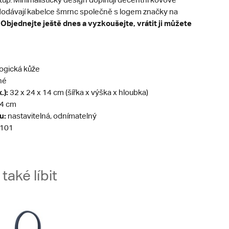
é dodávají kabelce šmrnc společně s logem značky na
Objednejte ještě dnes a vyzkoušejte, vrátit ji můžete
.
ogická kůže
né
.):
32 x 24 x 14 cm (šířka x výška x hloubka)
4 cm
u:
nastavitelná, odnímatelný
101
aké líbit