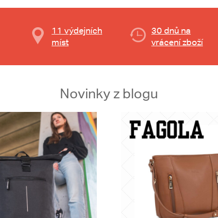
11 výdejních
30 dnů na
míst
vrácení zboží
Novinky z blogu