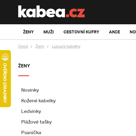
ŽENY
MUŽI
CESTOVNÍ KUFRY
AKCE
NO
Úvod
Ženy
Luxusní kabelky
ŽENY
Novinky
Kožené kabelky
Ledvinky
Plážové tašky
Psaníčka