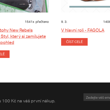
1541x
přečteno
9. 3.
140
tohy New Rebels
V hlavní roli - FAGOLA
 Styl, který si zamilujete
 pohled
ČÍST CELÉ
ELÉ
vu 100 Kč na váš první nákup.