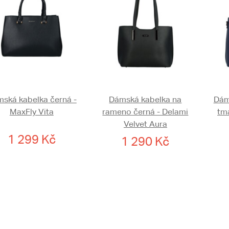
ská kabelka černá -
Dámská kabelka na
Dám
MaxFly Vita
rameno černá - Delami
tm
Velvet Aura
1 299 Kč
1 290 Kč