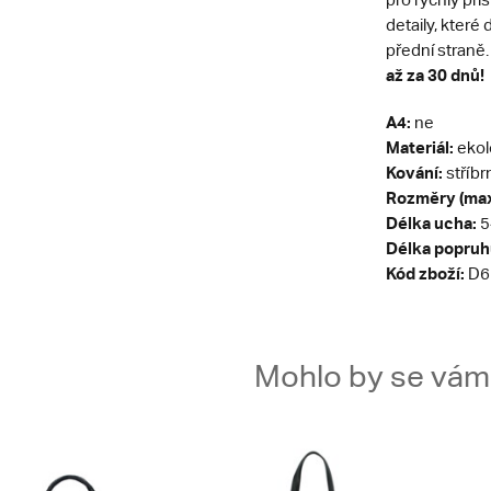
detaily, kter
přední straně
až za 30 dnů!
A4:
ne
Materiál:
ekol
Kování:
stříbr
Rozměry (max
Délka ucha:
5
Délka popruh
Kód zboží:
D6
Mohlo by se vám t