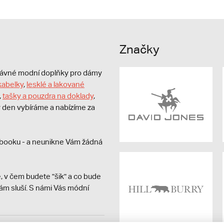
Značky
právné modní doplňky pro dámy
kabelky
,
lesklé a lakované
,
tašky a pouzdra na doklady
,
dý den vybíráme a nabízíme za
booku - a neunikne Vám žádná
, v čem budete "šik" a co bude
ám sluší. S námi Vás módní