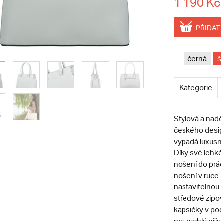
1 190 Kč
PŘIDAT
černá
Kategorie
Stylová a nad
českého design
vypadá luxusně
Díky své lehké
nošení do prác
nošení v ruce
nastavitelnou
středové zipo
kapsičky v po
pro rychlý pří