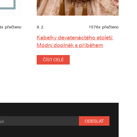
8x
přečteno
9. 2.
1576x
přečteno
Kabelky devatenáctého století:
Módní doplněk s příběhem
ČÍST CELÉ
ODESLAT