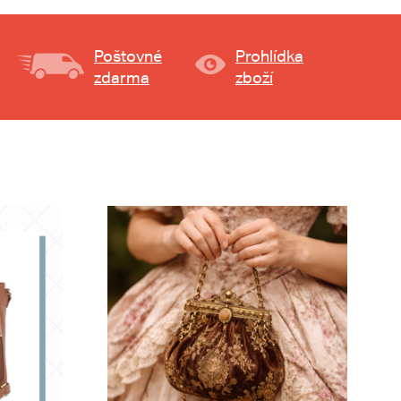
Poštovné
Prohlídka
zdarma
zboží