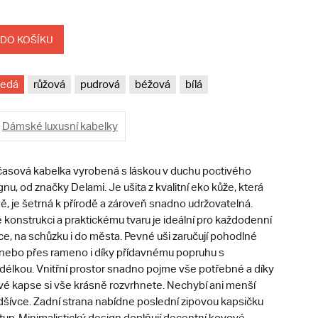
 DO KOŠÍKU
šedá
růžová
pudrová
béžová
bílá
Dámské luxusní kabelky
časová kabelka vyrobená s láskou v duchu poctivého
u, od značky Delami. Je ušita z kvalitní eko kůže, která
, je šetrná k přírodě a zároveň snadno udržovatelná.
 konstrukci a praktickému tvaru je ideální pro každodenní
e, na schůzku i do města. Pevné uši zaručují pohodlné
 nebo přes rameno i díky přídavnému popruhu s
 délkou. Vnitřní prostor snadno pojme vše potřebné a díky
vé kapse si vše krásně rozvrhnete. Nechybí ani menší
dšívce. Zadní strana nabídne poslední zipovou kapsičku
stup. Minimalistický design doplňují decentní kovové