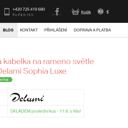
+420 725 419 680
Kč
€
Košík
Po-Pá 9-15 h
BLOG
KONTAKT
PŘIHLÁŠENÍ
DOPRAVA A PLATBA
kabelka na rameno světle
Delami Sophia Luxe
arma
SKLADEM poslední kus - 11.8. u Vás!