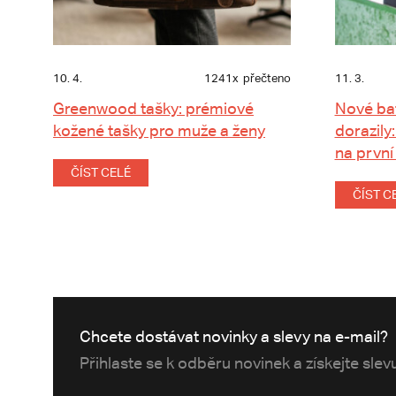
10. 4.
1241x
přečteno
11. 3.
Greenwood tašky: prémiové
Nové ba
kožené tašky pro muže a ženy
dorazily:
na první
ČÍST CELÉ
ČÍST C
Chcete dostávat novinky a slevy na e-mail?
Přihlaste se k odběru novinek a získejte sle