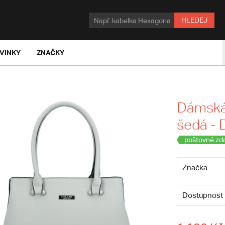
HLEDEJ
VINKY
ZNAČKY
Dámská 
šedá - 
poštovné zd
Značka
Dostupnost