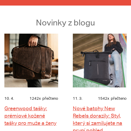
Novinky z blogu
10. 4.
1242x
přečteno
11. 3.
1542x
přečteno
Greenwood tašky:
Nové batohy New
prémiové kožené
Rebels dorazily: Styl,
tašky pro muže a ženy
který si zamilujete na
první pohled