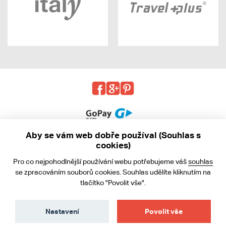
Aby se vám web dobře používal (Souhlas s
cookies)
© 2013 - 2026 kabea.cz
Pro co nejpohodlnější používání webu potřebujeme váš
souhlas
Obchodní podmínky
se zpracováním souborů cookies. Souhlas udělíte kliknutím na
tlačítko "Povolit vše".
Ochrana osobních údajů
Cookies
Nastavení
Povolit vše