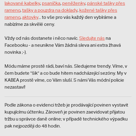
lakované kabelky
,
psaníčka
,
peněženky
,
pánské tašky přes
rameno
,
tašky a pouzdra na doklady
,
kožené tašky přes
rameno
,
aktovky
... to vše pro vás každý den vybíráme a
nabízíme za skvělé ceny.
Vždy od nás dostanete i něco navíc.
S
ledujte nás
na
Facebooku - a neunikne Vám žádná sleva ani extra žhavá
novinka ;-).
Módu máme prostě rádi, baví nás. Sledujeme trendy. Víme, v
čem budete "šik" a co bude hitem nadcházející sezóny. My v
KABEA prostě víme, co Vám sluší. S námi Vás módní policie
nezastaví!
Podle zákona o evidenci tržeb je prodávající povinen vystavit
kupujícímu účtenku. Zároveň je povinen zaevidovat přijatou
tržbu u správce daně online; v případě technického výpadku
pak nejpozději do 48 hodin.