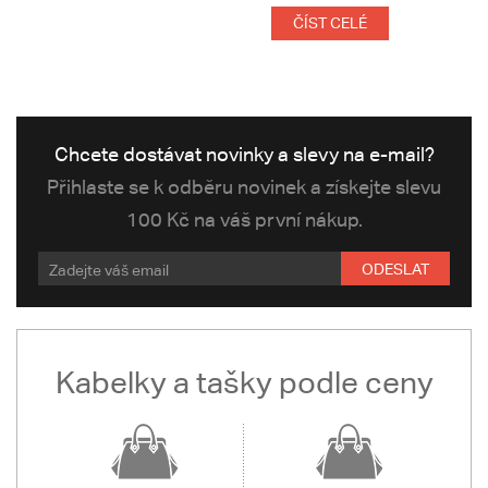
ČÍST CELÉ
Chcete dostávat novinky a slevy na e-mail?
Přihlaste se k odběru novinek a získejte slevu
100 Kč na váš první nákup.
ODESLAT
Kabelky a tašky podle ceny