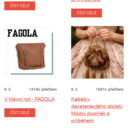
ČÍST CELÉ
ČÍST CELÉ
9. 3.
1410x
přečteno
9. 2.
1581x
přečteno
V hlavní roli - FAGOLA
Kabelky
devatenáctého století:
ČÍST CELÉ
Módní doplněk s
příběhem