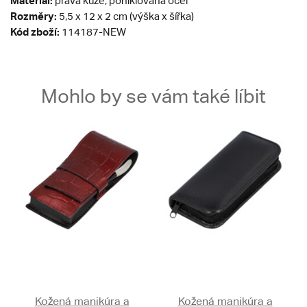
Materiál:
pravá kůže, poniklovaná ocel
Rozměry:
5,5 x 12 x 2 cm (výška x šířka)
Kód zboží:
114187-NEW
Mohlo by se vám také líbit
Kožená manikúra a
Kožená manikúra a