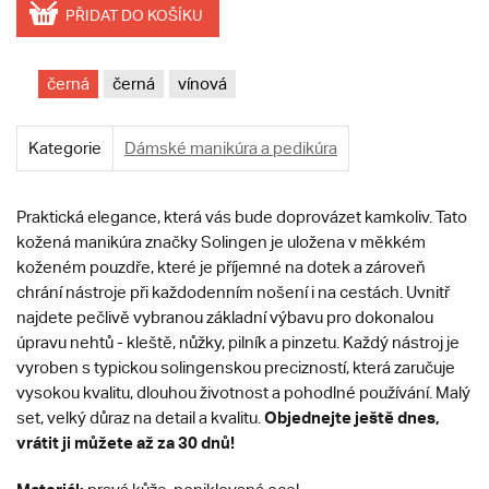
PŘIDAT DO KOŠÍKU
černá
černá
vínová
Kategorie
Dámské manikúra a pedikúra
Praktická elegance, která vás bude doprovázet kamkoliv. Tato
kožená manikúra značky Solingen je uložena v měkkém
koženém pouzdře, které je příjemné na dotek a zároveň
chrání nástroje při každodenním nošení i na cestách. Uvnitř
najdete pečlivě vybranou základní výbavu pro dokonalou
úpravu nehtů - kleště, nůžky, pilník a pinzetu. Každý nástroj je
vyroben s typickou solingenskou precizností, která zaručuje
vysokou kvalitu, dlouhou životnost a pohodlné používání. Malý
Objednejte ještě dnes,
set, velký důraz na detail a kvalitu.
vrátit ji můžete až za 30 dnů!