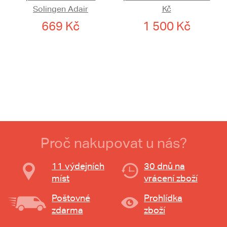
Solingen Adair
Kč
669 Kč
1 500 Kč
Proč nakupovat u nás?
11 výdejních
30 dnů na
míst
vrácení zboží
Poštovné
Prohlídka
zdarma
zboží