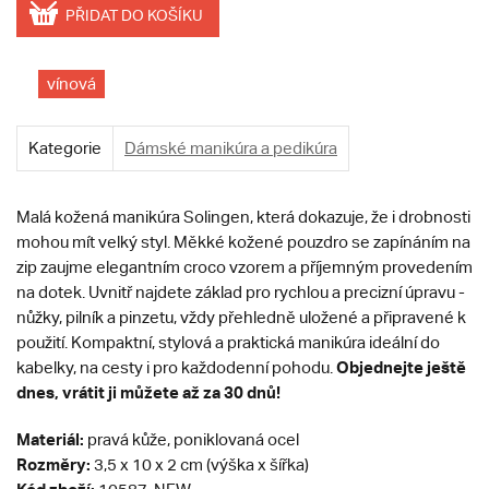
PŘIDAT DO KOŠÍKU
vínová
Kategorie
Dámské manikúra a pedikúra
Malá kožená manikúra Solingen, která dokazuje, že i drobnosti
mohou mít velký styl. Měkké kožené pouzdro se zapínáním na
zip zaujme elegantním croco vzorem a příjemným provedením
na dotek. Uvnitř najdete základ pro rychlou a precizní úpravu -
nůžky, pilník a pinzetu, vždy přehledně uložené a připravené k
použití. Kompaktní, stylová a praktická manikúra ideální do
Objednejte ještě
kabelky, na cesty i pro každodenní pohodu.
dnes, vrátit ji můžete až za 30 dnů!
Materiál:
pravá kůže, poniklovaná ocel
Rozměry:
3,5 x 10 x 2 cm (výška x šířka)