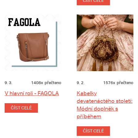
ČÍST CELÉ
9. 3.
1408x
přečteno
9. 2.
1576x
přečteno
V hlavní roli - FAGOLA
Kabelky
devatenáctého století:
ČÍST CELÉ
Módní doplněk s
příběhem
ČÍST CELÉ