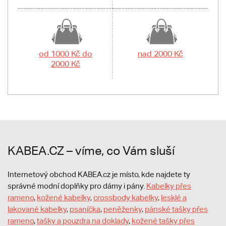
od 1000 Kč do
nad 2000 Kč
2000 Kč
KABEA.CZ – víme, co Vám sluší
Internetový obchod KABEA.cz je místo, kde najdete ty
správné modní doplňky pro dámy i pány.
Kabelky přes
rameno
,
kožené kabelky
,
crossbody kabelky
,
lesklé a
lakované kabelky
,
psaníčka
,
peněženky
,
pánské tašky přes
rameno
,
tašky a pouzdra na doklady
,
kožené tašky přes