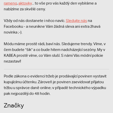
rameno
,
aktovky
... to vše pro vás každý den vybíráme a
nabízíme za skvělé ceny.
Vždy od nás dostanete i něco navíc.
S
ledujte nás
na
Facebooku - a neunikne Vám žádná sleva ani extra žhavá
novinka ;-).
Módu máme prostě rádi, baví nás. Sledujeme trendy. Víme, v
čem budete "šik" a co bude hitem nadcházející sezóny. My v
KABEA prostě víme, co Vám sluší. S námi Vás módní policie
nezastaví!
Podle zákona o evidenci tržeb je prodávající povinen vystavit
kupujícímu účtenku. Zároveň je povinen zaevidovat přijatou
tržbu u správce daně online; v případě technického výpadku
pak nejpozději do 48 hodin.
Značky