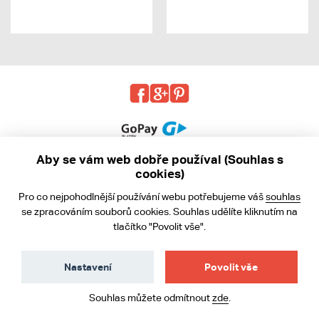
Aby se vám web dobře používal (Souhlas s
cookies)
© 2013 - 2026 kabea.cz
Pro co nejpohodlnější používání webu potřebujeme váš
souhlas
Obchodní podmínky
se zpracováním souborů cookies. Souhlas udělíte kliknutím na
tlačítko "Povolit vše".
Ochrana osobních údajů
Cookies
Nastavení
Povolit vše
Souhlas můžete odmítnout
zde
.