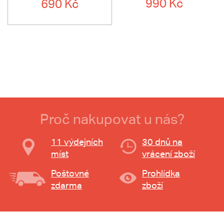
990 Kč
690 Kč
Proč nakupovat u nás?
11 výdejních
30 dnů na
míst
vrácení zboží
Poštovné
Prohlídka
zdarma
zboží