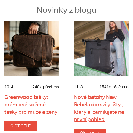
Novinky z blogu
10. 4.
1240x
přečteno
11. 3.
1541x
přečteno
Greenwood tašky:
Nové batohy New
prémiové kožené
Rebels dorazily: Styl,
tašky pro muže a ženy
který si zamilujete na
první pohled
ČÍST CELÉ