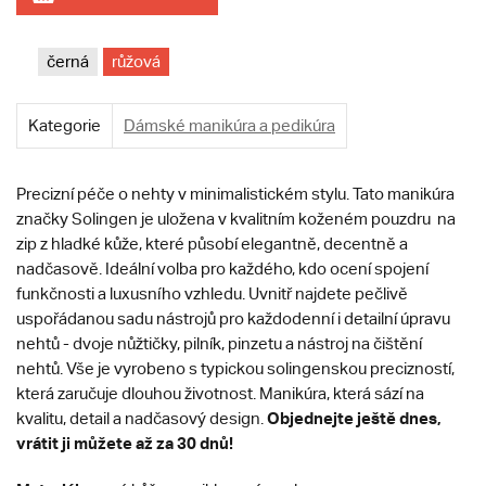
černá
růžová
Kategorie
Dámské manikúra a pedikúra
Precizní péče o nehty v minimalistickém stylu. Tato manikúra
značky Solingen je uložena v kvalitním koženém pouzdru na
zip z hladké kůže, které působí elegantně, decentně a
nadčasově. Ideální volba pro každého, kdo ocení spojení
funkčnosti a luxusního vzhledu. Uvnitř najdete pečlivě
uspořádanou sadu nástrojů pro každodenní i detailní úpravu
nehtů - dvoje nůžtičky, pilník, pinzetu a nástroj na čištění
nehtů. Vše je vyrobeno s typickou solingenskou precizností,
která zaručuje dlouhou životnost. Manikúra, která sází na
Objednejte ještě dnes,
kvalitu, detail a nadčasový design.
vrátit ji můžete až za 30 dnů!