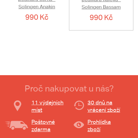
Solingen Anakin
Solingen Bassam
990 Kč
990 Kč
Proč nakupovat u nás?
11 výdejních
30 dnů na
míst
vrácení zboží
Poštovné
Prohlídka
zdarma
zboží