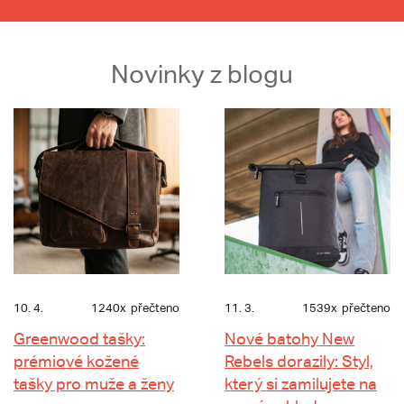
Novinky z blogu
10. 4.
1240x
přečteno
11. 3.
1539x
přečteno
Greenwood tašky:
Nové batohy New
prémiové kožené
Rebels dorazily: Styl,
tašky pro muže a ženy
který si zamilujete na