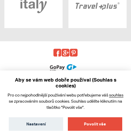
Aby se vám web dobře používal (Souhlas s
cookies)
© 2013 - 2026 kabea.cz
Pro co nejpohodlnější používání webu potřebujeme váš
souhlas
Obchodní podmínky
se zpracováním souborů cookies. Souhlas udělíte kliknutím na
tlačítko "Povolit vše".
Ochrana osobních údajů
Cookies
Nastavení
Povolit vše