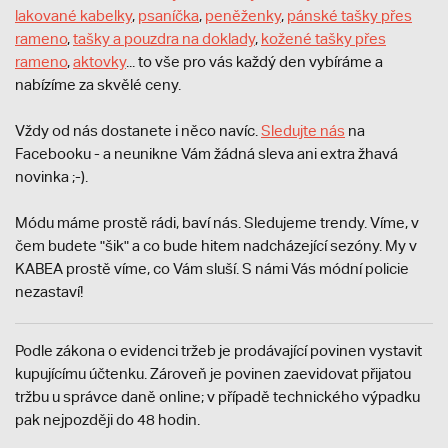
lakované kabelky
,
psaníčka
,
peněženky
,
pánské tašky přes
rameno
,
tašky a pouzdra na doklady
,
kožené tašky přes
rameno
,
aktovky
... to vše pro vás každý den vybíráme a
nabízíme za skvělé ceny.
Vždy od nás dostanete i něco navíc.
S
ledujte nás
na
Facebooku - a neunikne Vám žádná sleva ani extra žhavá
novinka ;-).
Módu máme prostě rádi, baví nás. Sledujeme trendy. Víme, v
čem budete "šik" a co bude hitem nadcházející sezóny. My v
KABEA prostě víme, co Vám sluší. S námi Vás módní policie
nezastaví!
Podle zákona o evidenci tržeb je prodávající povinen vystavit
kupujícímu účtenku. Zároveň je povinen zaevidovat přijatou
tržbu u správce daně online; v případě technického výpadku
pak nejpozději do 48 hodin.