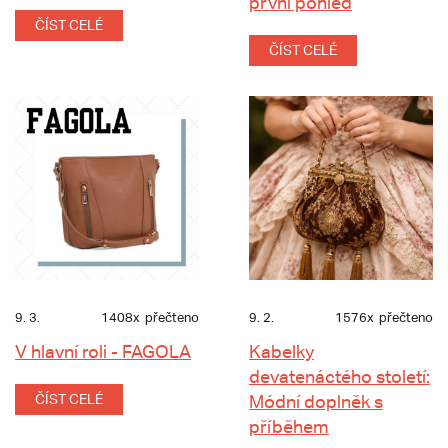
první pohled
ČÍST CELÉ
ČÍST CELÉ
9. 3.
1408x
přečteno
9. 2.
1576x
přečteno
V hlavní roli - FAGOLA
Kabelky
devatenáctého století:
ČÍST CELÉ
Módní doplněk s
příběhem