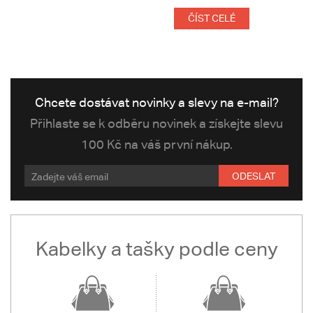
ČÍST CELÉ
Chcete dostávat novinky a slevy na e-mail?
Přihlaste se k odběru novinek a získejte slevu
100 Kč na váš první nákup.
ODESLAT
Kabelky a tašky podle ceny