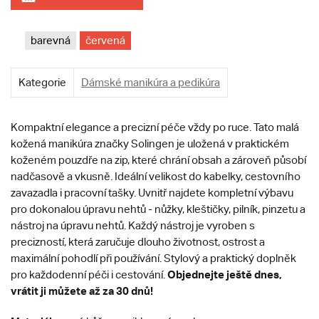
barevná
červená
Kategorie
Dámské manikúra a pedikúra
Kompaktní elegance a precizní péče vždy po ruce. Tato malá
kožená manikúra značky Solingen je uložená v praktickém
koženém pouzdře na zip, které chrání obsah a zároveň působí
nadčasově a vkusně. Ideální velikost do kabelky, cestovního
zavazadla i pracovní tašky. Uvnitř najdete kompletní výbavu
pro dokonalou úpravu nehtů - nůžky, kleštičky, pilník, pinzetu a
nástroj na úpravu nehtů. Každý nástroj je vyroben s
precizností, která zaručuje dlouho životnost, ostrost a
maximální pohodlí při používání. Stylový a praktický doplněk
Objednejte ještě dnes,
pro každodenní péči i cestování.
vrátit ji můžete až za 30 dnů!