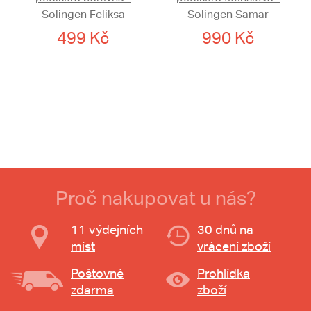
Solingen Feliksa
Solingen Samar
499 Kč
990 Kč
Proč nakupovat u nás?
11 výdejních
30 dnů na
míst
vrácení zboží
Poštovné
Prohlídka
zdarma
zboží