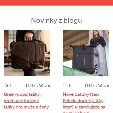
Novinky z blogu
10. 4.
1248x
přečteno
11. 3.
1550x
přečteno
Greenwood tašky:
Nové batohy New
prémiové kožené
Rebels dorazily: Styl,
tašky pro muže a ženy
který si zamilujete na