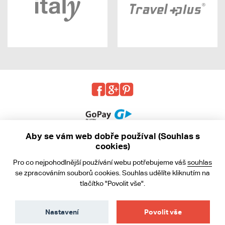
Aby se vám web dobře používal (Souhlas s
cookies)
© 2013 - 2026 kabea.cz
Pro co nejpohodlnější používání webu potřebujeme váš
souhlas
Obchodní podmínky
se zpracováním souborů cookies. Souhlas udělíte kliknutím na
tlačítko "Povolit vše".
Ochrana osobních údajů
Cookies
Nastavení
Povolit vše