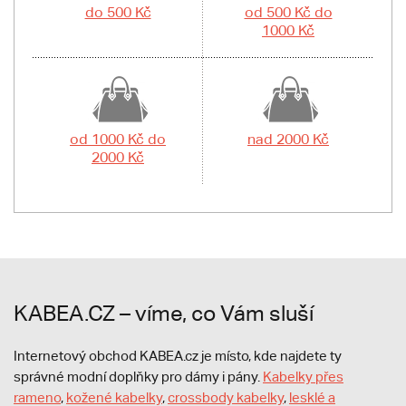
do 500 Kč
od 500 Kč do
1000 Kč
od 1000 Kč do
nad 2000 Kč
2000 Kč
KABEA.CZ – víme, co Vám sluší
Internetový obchod KABEA.cz je místo, kde najdete ty
správné modní doplňky pro dámy i pány.
Kabelky přes
rameno
,
kožené kabelky
,
crossbody kabelky
,
lesklé a