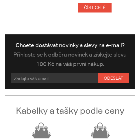
ČÍST CELÉ
Chcete dostávat novinky a slevy na e-mail?
Přihlaste se k odběru novinek a získejte slevu
100 Kč na váš první nákup.
ODESLAT
Kabelky a tašky podle ceny