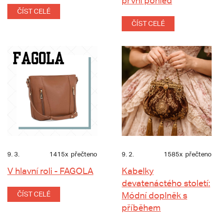
první pohled
ČÍST CELÉ
ČÍST CELÉ
9. 3.
1415x
přečteno
9. 2.
1585x
přečteno
V hlavní roli - FAGOLA
Kabelky
devatenáctého století:
ČÍST CELÉ
Módní doplněk s
příběhem