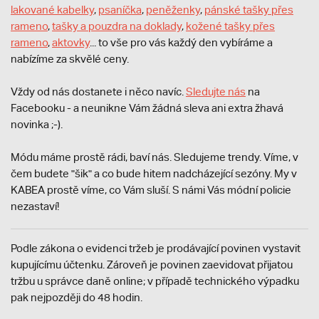
lakované kabelky
,
psaníčka
,
peněženky
,
pánské tašky přes
rameno
,
tašky a pouzdra na doklady
,
kožené tašky přes
rameno
,
aktovky
... to vše pro vás každý den vybíráme a
nabízíme za skvělé ceny.
Vždy od nás dostanete i něco navíc.
S
ledujte nás
na
Facebooku - a neunikne Vám žádná sleva ani extra žhavá
novinka ;-).
Módu máme prostě rádi, baví nás. Sledujeme trendy. Víme, v
čem budete "šik" a co bude hitem nadcházející sezóny. My v
KABEA prostě víme, co Vám sluší. S námi Vás módní policie
nezastaví!
Podle zákona o evidenci tržeb je prodávající povinen vystavit
kupujícímu účtenku. Zároveň je povinen zaevidovat přijatou
tržbu u správce daně online; v případě technického výpadku
pak nejpozději do 48 hodin.