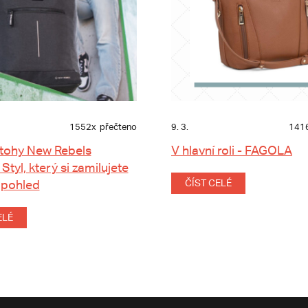
1552x
přečteno
9. 3.
141
tohy New Rebels
V hlavní roli - FAGOLA
 Styl, který si zamilujete
 pohled
ČÍST CELÉ
ELÉ