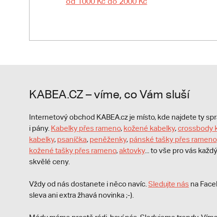
od 1000 Kč do 2000 Kč
KABEA.CZ – víme, co Vám sluší
Internetový obchod KABEA.cz je místo, kde najdete ty s
i pány.
Kabelky přes rameno
,
kožené kabelky
,
crossbody 
kabelky
,
psaníčka
,
peněženky
,
pánské tašky přes rameno
kožené tašky přes rameno
,
aktovky
... to vše pro vás kaž
skvělé ceny.
Vždy od nás dostanete i něco navíc.
S
ledujte nás
na Face
sleva ani extra žhavá novinka ;-).