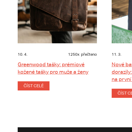
10. 4.
1250x
přečteno
11. 3.
Greenwood tašky: prémiové
Nové ba
kožené tašky pro muže a ženy
dorazily:
na první
ČÍST CELÉ
ČÍST C