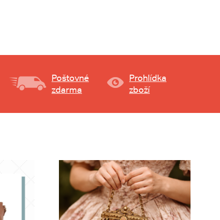
Poštovné
Prohlídka
zdarma
zboží