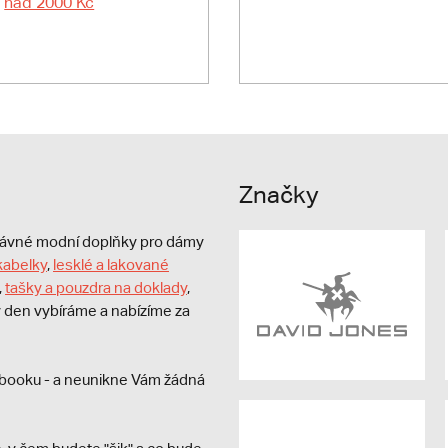
nad 2000 Kč
Značky
právné modní doplňky pro dámy
kabelky
,
lesklé a lakované
,
tašky a pouzdra na doklady
,
dý den vybíráme a nabízíme za
booku - a neunikne Vám žádná