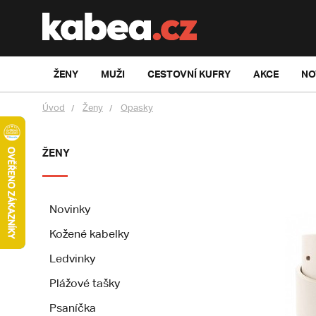
ŽENY
MUŽI
CESTOVNÍ KUFRY
AKCE
NO
Úvod
Ženy
Opasky
ŽENY
Novinky
Kožené kabelky
Ledvinky
Plážové tašky
Psaníčka