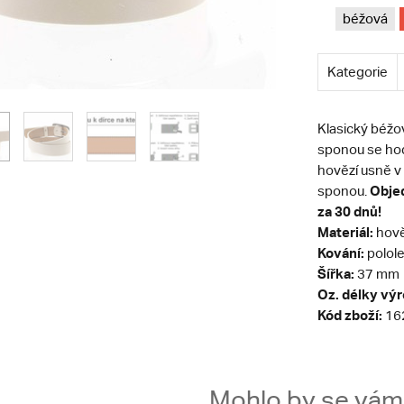
béžová
Kategorie
Klasický béž
sponou se hodí
hovězí usně v 
Objed
sponou.
za 30 dnů!
Materiál:
hově
Kování:
polole
Šířka:
37 mm
Oz. délky vý
Kód zboží:
16
Mohlo by se vám t