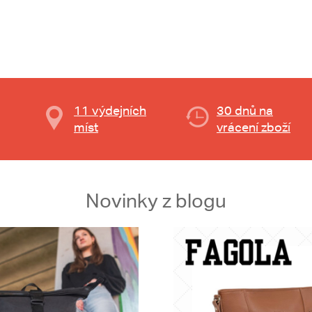
11 výdejních
30 dnů na
míst
vrácení zboží
Novinky z blogu