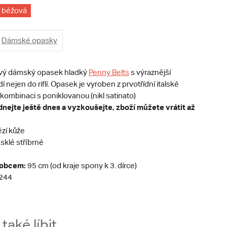
béžová
Dámské opasky
ový dámský opasek hladký
Penny Belts
s výraznější
 nejen do riflí. Opasek je vyroben z prvotřídní italské
kombinaci s poniklovanou (nikl satinato)
nejte ještě dnes a vyzkoušejte, zboží můžete vrátit až
zí kůže
sklé stříbrné
robcem:
95 cm (od kraje spony k 3. dírce)
244
aké líbit