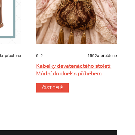
6x
přečteno
9. 2.
1592x
přečteno
Kabelky devatenáctého století:
Módní doplněk s příběhem
ČÍST CELÉ