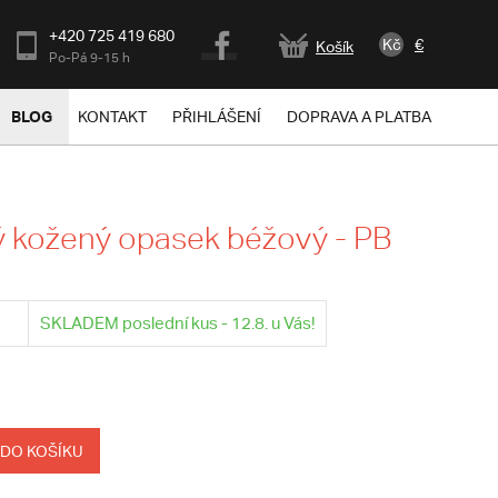
+420 725 419 680
Kč
€
Košík
Po-Pá 9-15 h
BLOG
KONTAKT
PŘIHLÁŠENÍ
DOPRAVA A PLATBA
 kožený opasek béžový - PB
SKLADEM poslední kus - 12.8. u Vás!
 DO KOŠÍKU