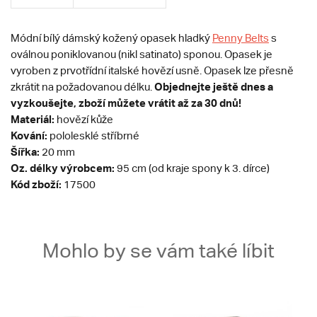
Módní bílý dámský kožený opasek hladký
Penny Belts
s
oválnou poniklovanou (nikl satinato) sponou. Opasek je
vyroben z prvotřídní italské hovězí usně. Opasek lze přesně
Objednejte ještě dnes a
zkrátit na požadovanou délku.
vyzkoušejte, zboží můžete vrátit až za 30 dnů!
Materiál:
hovězí kůže
Kování:
pololesklé stříbrné
Šířka:
20 mm
Oz. délky výrobcem:
95 cm (od kraje spony k 3. dírce)
Kód zboží:
17500
Mohlo by se vám také líbit