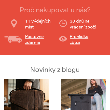
Proč nakupovat u nás?
11 výdejních
30 dnů na
míst
vrácení zboží
Poštovné
Prohlídka
zdarma
zboží
Novinky z blogu