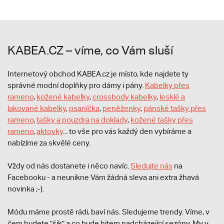
KABEA.CZ – víme, co Vám sluší
Internetový obchod KABEA.cz je místo, kde najdete ty
správné modní doplňky pro dámy i pány.
Kabelky přes
rameno
,
kožené kabelky
,
crossbody kabelky
,
lesklé a
lakované kabelky
,
psaníčka
,
peněženky
,
pánské tašky přes
rameno
,
tašky a pouzdra na doklady
,
kožené tašky přes
rameno
,
aktovky
... to vše pro vás každý den vybíráme a
nabízíme za skvělé ceny.
Vždy od nás dostanete i něco navíc.
S
ledujte nás
na
Facebooku - a neunikne Vám žádná sleva ani extra žhavá
novinka ;-).
Módu máme prostě rádi, baví nás. Sledujeme trendy. Víme, v
čem budete "šik" a co bude hitem nadcházející sezóny. My v