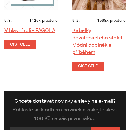
9. 3.
1426x
přečteno
9. 2.
1598x
přečteno
V hlavní roli - FAGOLA
Kabelky
devatenáctého století:
ČÍST CELÉ
Módní doplněk s
příběhem
ČÍST CELÉ
Chcete dostávat novinky a slevy na e-mail?
Přihlaste se k odběru novinek a získejte slevu
100 Kč na váš první nákup.