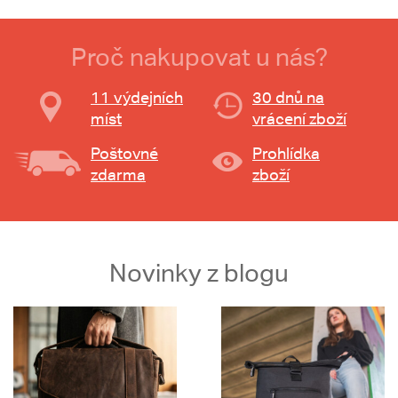
Proč nakupovat u nás?
11 výdejních
30 dnů na
míst
vrácení zboží
Poštovné
Prohlídka
zdarma
zboží
Novinky z blogu