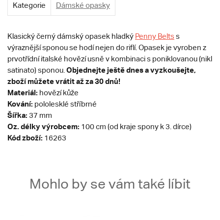
Kategorie
Dámské opasky
Klasický černý dámský opasek hladký
Penny Belts
s
výraznější sponou se hodí nejen do riflí. Opasek je vyroben z
prvotřídní italské hovězí usně v kombinaci s poniklovanou (nikl
Objednejte ještě dnes a vyzkoušejte,
satinato) sponou.
zboží můžete vrátit až za 30 dnů!
Materiál:
hovězí kůže
Kování:
pololesklé stříbrné
Šířka:
37 mm
Oz. délky výrobcem:
100 cm (od kraje spony k 3. dírce)
Kód zboží:
16263
Mohlo by se vám také líbit