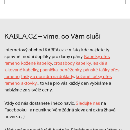
KABEA.CZ – víme, co Vám sluší
Internetový obchod KABEA.cz je místo, kde najdete ty
správné modní doplňky pro dámy i pány.
Kabelky přes
rameno
,
kožené kabelky
,
crossbody kabelky
,
lesklé a
lakované kabelky
,
psaníčka
,
peněženky
,
pánské tašky přes
rameno
,
tašky a pouzdra na doklady
,
kožené tašky přes
rameno
,
aktovky
... to vše pro vás každý den vybíráme a
nabízíme za skvělé ceny.
Vždy od nás dostanete i něco navíc.
S
ledujte nás
na
Facebooku - a neunikne Vám žádná sleva ani extra žhavá
novinka ;-).
Módu máme prostě rádi, baví nás. Sledujeme trendy. Víme, v