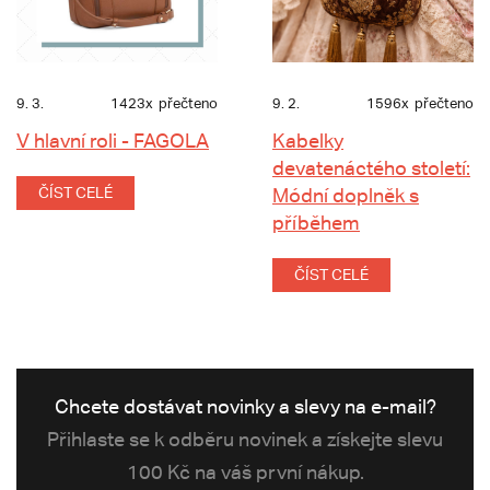
9. 3.
1423x
přečteno
9. 2.
1596x
přečteno
V hlavní roli - FAGOLA
Kabelky
devatenáctého století:
ČÍST CELÉ
Módní doplněk s
příběhem
ČÍST CELÉ
Chcete dostávat novinky a slevy na e-mail?
Přihlaste se k odběru novinek a získejte slevu
100 Kč na váš první nákup.