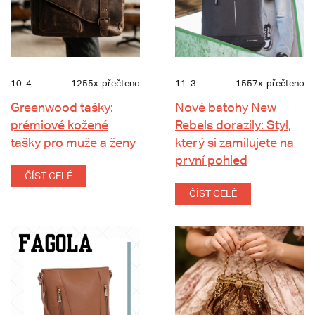
10. 4.
1255x
přečteno
11. 3.
1557x
přečteno
Greenwood tašky:
Nové batohy New
prémiové kožené
Rebels dorazily: Styl,
tašky pro muže a ženy
který si zamilujete na
první pohled
ČÍST CELÉ
ČÍST CELÉ