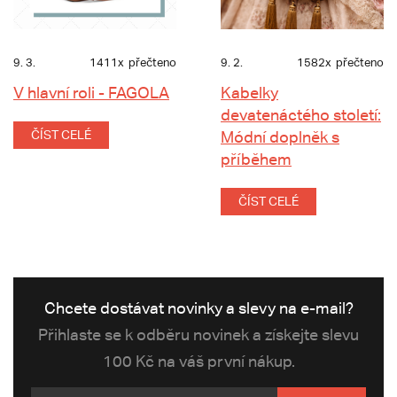
9. 3.
1411x
přečteno
9. 2.
1582x
přečteno
V hlavní roli - FAGOLA
Kabelky
devatenáctého století:
ČÍST CELÉ
Módní doplněk s
příběhem
ČÍST CELÉ
Chcete dostávat novinky a slevy na e-mail?
Přihlaste se k odběru novinek a získejte slevu
100 Kč na váš první nákup.