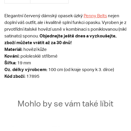
Elegantní červený dámský opasek úzký
Penny Belts
nejen
doplní váš outfit, ale i kvalitně splní funkci opasku. Vyroben je z
prvotřídní italské hovězí usně v kombinaci s poniklovanou (nikl
Objednejte ještě dnes a vyzkoušejte,
satinato) sponou.
zboží můžete vrátit až za 30 dnů!
Materiál:
hovězí kůže
Kování:
pololesklé stříbrné
Šířka:
19 mm
Oz. délky výrobcem:
100 cm (od kraje spony k 3. dírce)
Kód zboží:
17895
Mohlo by se vám také líbit