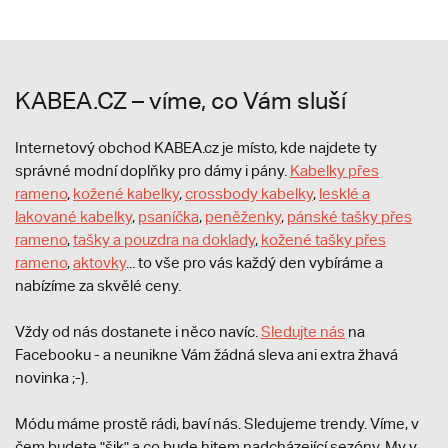
KABEA.CZ – víme, co Vám sluší
Internetový obchod KABEA.cz je místo, kde najdete ty
správné modní doplňky pro dámy i pány.
Kabelky přes
rameno
,
kožené kabelky
,
crossbody kabelky
,
lesklé a
lakované kabelky
,
psaníčka
,
peněženky
,
pánské tašky přes
rameno
,
tašky a pouzdra na doklady
,
kožené tašky přes
rameno
,
aktovky
... to vše pro vás každý den vybíráme a
nabízíme za skvělé ceny.
Vždy od nás dostanete i něco navíc.
S
ledujte nás
na
Facebooku - a neunikne Vám žádná sleva ani extra žhavá
novinka ;-).
Módu máme prostě rádi, baví nás. Sledujeme trendy. Víme, v
čem budete "šik" a co bude hitem nadcházející sezóny. My v