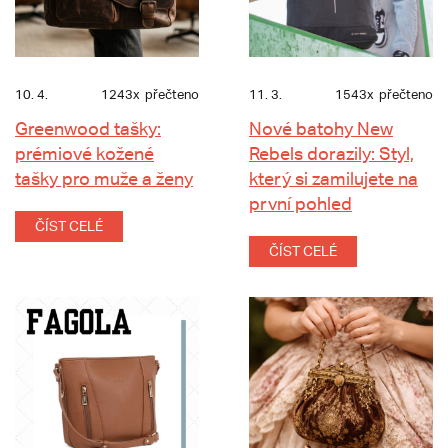
10. 4.
1243x
přečteno
11. 3.
1543x
přečteno
Greenwood tašky:
Nové batohy New
prémiové kožené
Rebels dorazily: Styl,
tašky pro muže a ženy
který si zamilujete na
první pohled
ČÍST CELÉ
ČÍST CELÉ