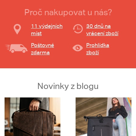
Proč nakupovat u nás?
11 výdejních
30 dnů na
míst
vrácení zboží
Poštovné
Prohlídka
zdarma
zboží
Novinky z blogu