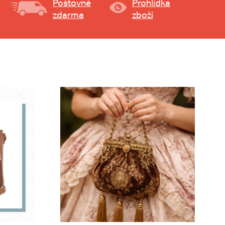
Poštovné
Prohlídka
zdarma
zboží