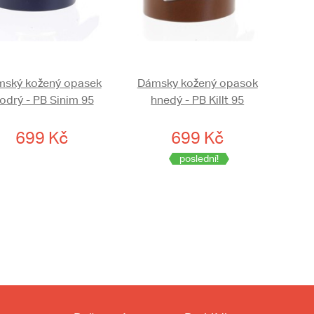
ský kožený opasek
Dámsky kožený opasok
odrý - PB Sinim 95
hnedý - PB Killt 95
699 Kč
699 Kč
poslední!