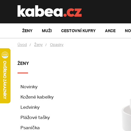
ŽENY
MUŽI
CESTOVNÍ KUFRY
AKCE
NO
Úvod
Ženy
Opasky
ŽENY
Novinky
Kožené kabelky
Ledvinky
Plážové tašky
Psaníčka