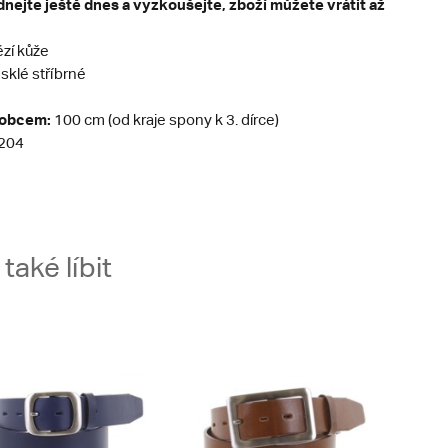
nejte ještě dnes a vyzkoušejte, zboží můžete vrátit až
zí kůže
sklé stříbrné
robcem:
100 cm (od kraje spony k 3. dírce)
204
aké líbit