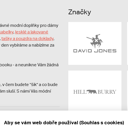
Značky
právné modní doplňky pro dámy
kabelky
,
lesklé a lakované
,
tašky a pouzdra na doklady
,
dý den vybíráme a nabízíme za
booku - a neunikne Vám žádná
, v čem budete "šik" a co bude
ám sluší. S námi Vás módní
avit kupujícímu účtenku.
ně online; v případě
Aby se vám web dobře používal (Souhlas s cookies)