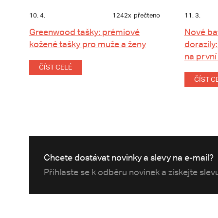
10. 4.
1242x
přečteno
11. 3.
Greenwood tašky: prémiové
Nové ba
kožené tašky pro muže a ženy
dorazily:
na první
ČÍST CELÉ
ČÍST C
Chcete dostávat novinky a slevy na e-mail?
Přihlaste se k odběru novinek a získejte sle