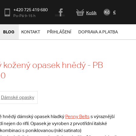
+420 725 419 680
Kč
€
Košík
Po-Pá 9-15 h
BLOG
KONTAKT
PŘIHLÁŠENÍ
DOPRAVA A PLATBA
 kožený opasek hnědý - PB
00
Dámské opasky
vě hnědý dámský opasek hladký
Penny Belts
s výraznější
 nejen do riflí. Opasek je vyroben z prvotřídní italské
kombinaci s poniklovanou (nikl satinato)