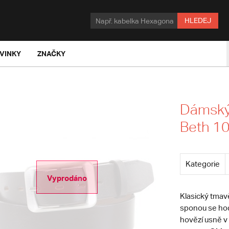
HLEDEJ
VINKY
ZNAČKY
Dámský
Beth 1
Kategorie
Vyprodáno
Klasický tma
sponou se hodí
hovězí usně v 