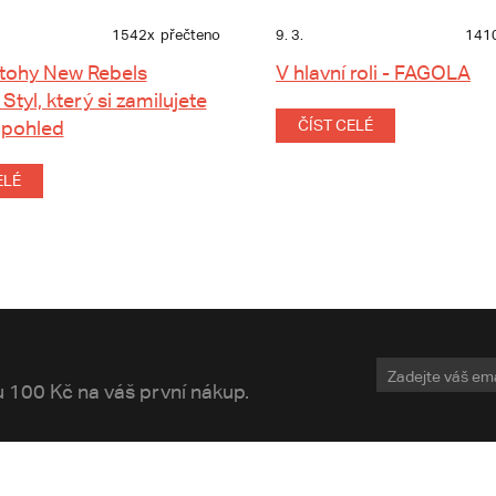
1542x
přečteno
9. 3.
141
tohy New Rebels
V hlavní roli - FAGOLA
 Styl, který si zamilujete
 pohled
ČÍST CELÉ
ELÉ
vu 100 Kč na váš první nákup.