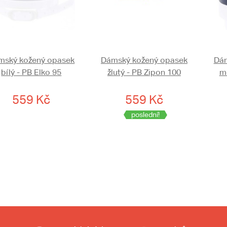
mský kožený opasek
Dámský kožený opasek
Dám
bílý - PB Elko 95
žlutý - PB Zipon 100
m
559 Kč
559 Kč
poslední!