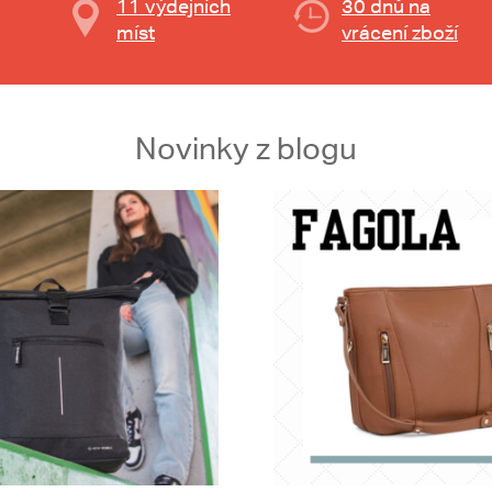
11 výdejních
30 dnů na
míst
vrácení zboží
Novinky z blogu