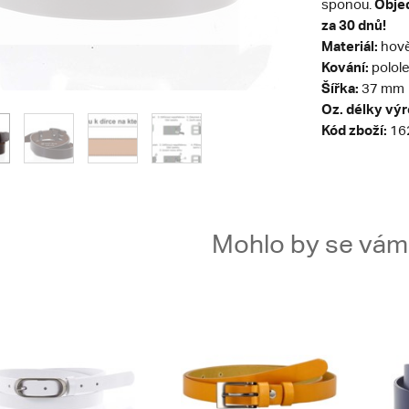
Objed
sponou.
za 30 dnů!
Materiál:
hově
Kování:
polole
Šířka:
37 mm
Oz. délky vý
Kód zboží:
16
Mohlo by se vám t