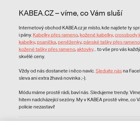
KABEA.CZ – víme, co Vám sluší
Internetový obchod KABEA.cz je místo, kde najdete ty s
i pány.
Kabelky přes rameno
,
kožené kabelky
,
crossbody 
kabelky
,
psaníčka
,
peněženky
,
pánské tašky přes rameno
kožené tašky přes rameno
,
aktovky
... to vše pro vás kaž
skvělé ceny.
Vždy od nás dostanete i něco navíc.
S
ledujte nás
na Face
sleva ani extra žhavá novinka ;-).
Módu máme prostě rádi, baví nás. Sledujeme trendy. Víme
hitem nadcházející sezóny. My v KABEA prostě víme, co V
policie nezastaví!
Podle zákona o evidenci tržeb je prodávající povinen vyst
Zároveň je povinen zaevidovat přijatou tržbu u správce da
technického výpadku pak nejpozději do 48 hodin.