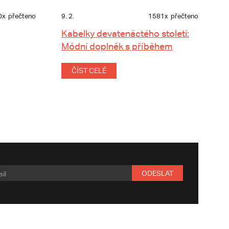
0x
přečteno
9. 2.
1581x
přečteno
Kabelky devatenáctého století:
Módní doplněk s příběhem
ČÍST CELÉ
ODESLAT