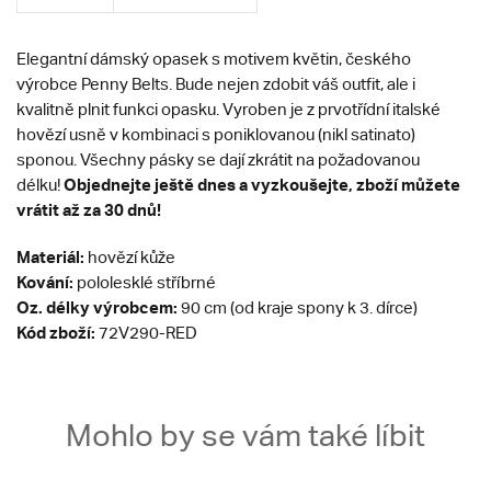
Elegantní dámský opasek s motivem květin, českého
výrobce Penny Belts. Bude nejen zdobit váš outfit, ale i
kvalitně plnit funkci opasku. Vyroben je z prvotřídní italské
hovězí usně v kombinaci s poniklovanou (nikl satinato)
sponou.
Všechny pásky se dají zkrátit na požadovanou
Objednejte ještě dnes a vyzkoušejte, zboží můžete
délku!
vrátit až za 30 dnů!
Materiál:
hovězí kůže
Kování:
pololesklé stříbrné
Oz. délky výrobcem:
90 cm (od kraje spony k 3. dírce)
Kód zboží:
72V290-RED
Mohlo by se vám také líbit