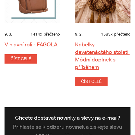
9. 3.
1414x
přečteno
9. 2.
1583x
přečteno
V hlavní roli - FAGOLA
Kabelky
devatenáctého století:
ČÍST CELÉ
Módní doplněk s
příběhem
ČÍST CELÉ
Chcete dostávat novinky a slevy na e-mail?
Přihlaste se k odběru novinek a získejte slevu