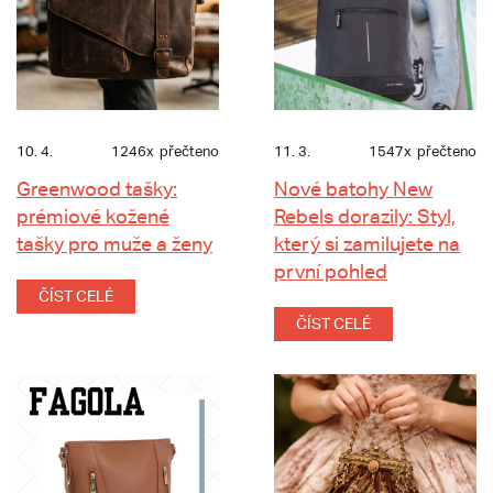
10. 4.
1246x
přečteno
11. 3.
1547x
přečteno
Greenwood tašky:
Nové batohy New
prémiové kožené
Rebels dorazily: Styl,
tašky pro muže a ženy
který si zamilujete na
první pohled
ČÍST CELÉ
ČÍST CELÉ