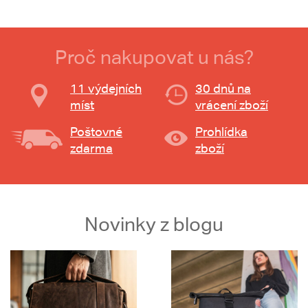
Proč nakupovat u nás?
11 výdejních
30 dnů na
míst
vrácení zboží
Poštovné
Prohlídka
zdarma
zboží
Novinky z blogu