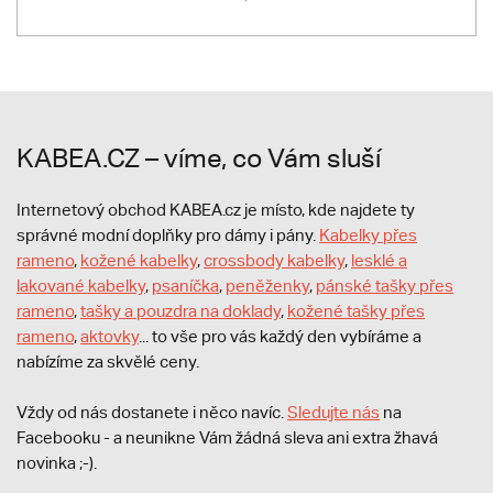
KABEA.CZ – víme, co Vám sluší
Internetový obchod KABEA.cz je místo, kde najdete ty
správné modní doplňky pro dámy i pány.
Kabelky přes
rameno
,
kožené kabelky
,
crossbody kabelky
,
lesklé a
lakované kabelky
,
psaníčka
,
peněženky
,
pánské tašky přes
rameno
,
tašky a pouzdra na doklady
,
kožené tašky přes
rameno
,
aktovky
... to vše pro vás každý den vybíráme a
nabízíme za skvělé ceny.
Vždy od nás dostanete i něco navíc.
S
ledujte nás
na
Facebooku - a neunikne Vám žádná sleva ani extra žhavá
novinka ;-).