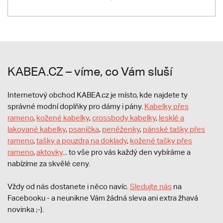
KABEA.CZ – víme, co Vám sluší
Internetový obchod KABEA.cz je místo, kde najdete ty
správné modní doplňky pro dámy i pány.
Kabelky přes
rameno
,
kožené kabelky
,
crossbody kabelky
,
lesklé a
lakované kabelky
,
psaníčka
,
peněženky
,
pánské tašky přes
rameno
,
tašky a pouzdra na doklady
,
kožené tašky přes
rameno
,
aktovky
... to vše pro vás každý den vybíráme a
nabízíme za skvělé ceny.
Vždy od nás dostanete i něco navíc.
S
ledujte nás
na
Facebooku - a neunikne Vám žádná sleva ani extra žhavá
novinka ;-).