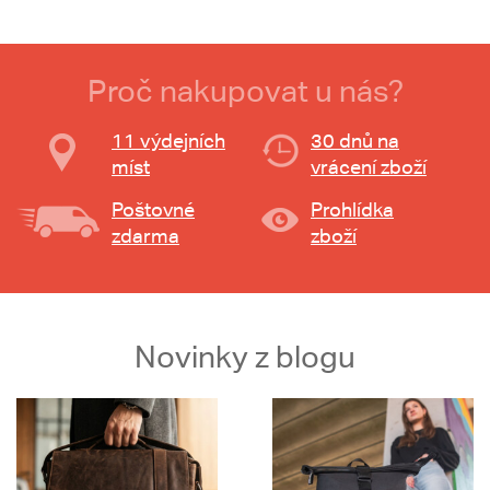
Proč nakupovat u nás?
11 výdejních
30 dnů na
míst
vrácení zboží
Poštovné
Prohlídka
zdarma
zboží
Novinky z blogu