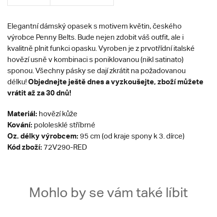
Elegantní dámský opasek s motivem květin, českého
výrobce Penny Belts. Bude nejen zdobit váš outfit, ale i
kvalitně plnit funkci opasku. Vyroben je z prvotřídní italské
hovězí usně v kombinaci s poniklovanou (nikl satinato)
sponou.
Všechny pásky se dají zkrátit na požadovanou
Objednejte ještě dnes a vyzkoušejte, zboží můžete
délku!
vrátit až za 30 dnů!
Materiál:
hovězí kůže
Kování:
pololesklé stříbrné
Oz. délky výrobcem:
95 cm (od kraje spony k 3. dírce)
Kód zboží:
72V290-RED
Mohlo by se vám také líbit