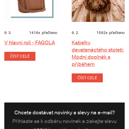
9. 3.
1416x
přečteno
9. 2.
1592x
přečteno
V hlavní roli - FAGOLA
Kabelky
devatenáctého století:
ČÍST CELÉ
Módní doplněk s
příběhem
ČÍST CELÉ
Chcete dostávat novinky a slevy na e-mail?
Přihlaste se k odběru novinek a získejte slevu