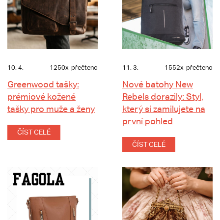
10. 4.
1250x
přečteno
11. 3.
1552x
přečteno
Greenwood tašky:
Nové batohy New
prémiové kožené
Rebels dorazily: Styl,
tašky pro muže a ženy
který si zamilujete na
první pohled
ČÍST CELÉ
ČÍST CELÉ