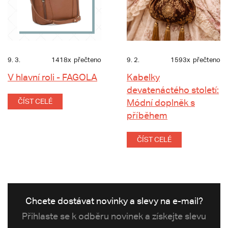
9. 3.
1418x
přečteno
9. 2.
1593x
přečteno
V hlavní roli - FAGOLA
Kabelky
devatenáctého století:
ČÍST CELÉ
Módní doplněk s
příběhem
ČÍST CELÉ
Chcete dostávat novinky a slevy na e-mail?
Přihlaste se k odběru novinek a získejte slevu