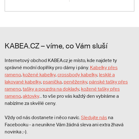
KABEA.CZ – víme, co Vám sluší
Internetový obchod KABEA.cz je místo, kde najdete ty
správné modní doplňky pro dámy i pány.
Kabelky přes
rameno
,
kožené kabelky
,
crossbody kabelky
,
lesklé a
lakované kabelky
,
psaníčka
,
peněženky
,
pánské tašky přes
rameno
,
tašky a pouzdra na doklady
,
kožené tašky přes
rameno
,
aktovky
... to vše pro vás každý den vybíráme a
nabízíme za skvělé ceny.
Vždy od nás dostanete i něco navíc.
S
ledujte nás
na
Facebooku - a neunikne Vám žádná sleva ani extra žhavá
novinka ;-).