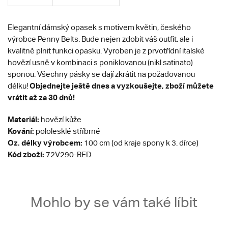
Elegantní dámský opasek s motivem květin, českého
výrobce Penny Belts. Bude nejen zdobit váš outfit, ale i
kvalitně plnit funkci opasku. Vyroben je z prvotřídní italské
hovězí usně v kombinaci s poniklovanou (nikl satinato)
sponou.
Všechny pásky se dají zkrátit na požadovanou
Objednejte ještě dnes a vyzkoušejte, zboží můžete
délku!
vrátit až za 30 dnů!
Materiál:
hovězí kůže
Kování:
pololesklé stříbrné
Oz. délky výrobcem:
100 cm (od kraje spony k 3. dírce)
Kód zboží:
72V290-RED
Mohlo by se vám také líbit