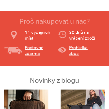
Proč nakupovat u nás?
11 výdejních
30 dnů na
míst
vrácení zboží
Poštovné
Prohlídka
zdarma
zboží
Novinky z blogu