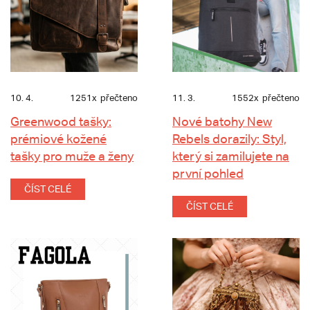
10. 4.
1251x
přečteno
11. 3.
1552x
přečteno
Greenwood tašky:
Nové batohy New
prémiové kožené
Rebels dorazily: Styl,
tašky pro muže a ženy
který si zamilujete na
první pohled
ČÍST CELÉ
ČÍST CELÉ