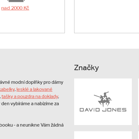
nad 2000 Kč
Značky
právné modní doplňky pro dámy
kabelky
,
lesklé a lakované
,
tašky a pouzdra na doklady
,
dý den vybíráme a nabízíme za
booku - a neunikne Vám žádná