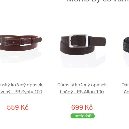
mský kožený opasek
Dámský kožený opasek
Dám
rvený - PB Synty 100
hnědý - PB Allon 100
če
559 Kč
699 Kč
poslední!