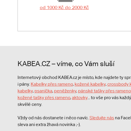
od 1000 Kč do 2000 Kč
KABEA.CZ – víme, co Vám sluší
Internetový obchod KABEA.cz je místo, kde najdete ty s
i pány.
Kabelky přes rameno
,
kožené kabelky
,
crossbody 
kabelky
,
psaníčka
,
peněženky
,
pánské tašky přes rameno
kožené tašky přes rameno
,
aktovky
... to vše pro vás kaž
skvělé ceny.
Vždy od nás dostanete i něco navíc.
S
ledujte nás
na Face
sleva ani extra žhavá novinka ;-).