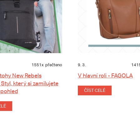
1551x
přečteno
9. 3.
141
tohy New Rebels
V hlavní roli - FAGOLA
 Styl, který si zamilujete
 pohled
ČÍST CELÉ
ELÉ