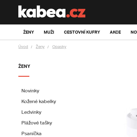
ŽENY
MUŽI
CESTOVNÍ KUFRY
AKCE
NO
Úvod
Ženy
Opasky
ŽENY
Novinky
Kožené kabelky
Ledvinky
Plážové tašky
Psaníčka