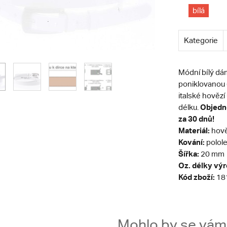
bílá
Kategorie
Módní bílý d
poniklovanou (
italské hověz
Objedne
délku.
za 30 dnů!
Materiál:
hově
Kování:
polole
Šířka:
20 mm
Oz. délky vý
Kód zboží:
18
Mohlo by se vám t