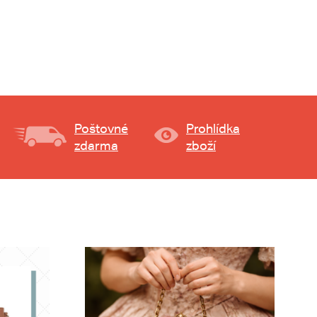
Poštovné
Prohlídka
zdarma
zboží