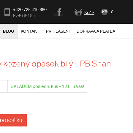
+420 725 419 680
Kč
€
Košík
Po-Pá 9-15 h
BLOG
KONTAKT
PŘIHLÁŠENÍ
DOPRAVA A PLATBA
kožený opasek bílý - PB Shan
SKLADEM poslední kus - 12.8. u Vás!
 DO KOŠÍKU