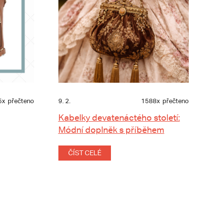
5x
přečteno
9. 2.
1588x
přečteno
Kabelky devatenáctého století:
Módní doplněk s příběhem
ČÍST CELÉ