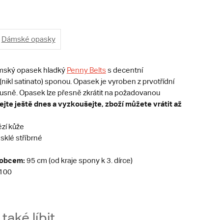
Dámské opasky
ámský opasek hladký
Penny Belts
s decentní
nikl satinato) sponou. Opasek je vyroben z prvotřídní
í usně. Opasek lze přesně zkrátit na požadovanou
jte ještě dnes a vyzkoušejte, zboží můžete vrátit až
zí kůže
sklé stříbrné
robcem:
95 cm (od kraje spony k 3. dírce)
100
aké líbit