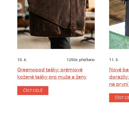
10. 4.
1250x
přečteno
11. 3.
Greenwood tašky: prémiové
Nové ba
kožené tašky pro muže a ženy
dorazily:
na první
ČÍST CELÉ
ČÍST C