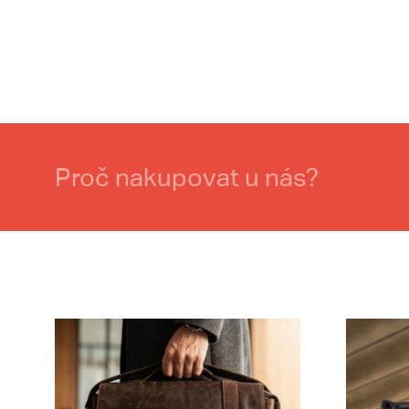
Proč nakupovat u nás?