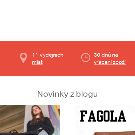
11 výdejních
30 dnů na
míst
vrácení zboží
Novinky z blogu