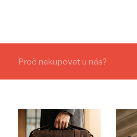
Proč nakupovat u nás?