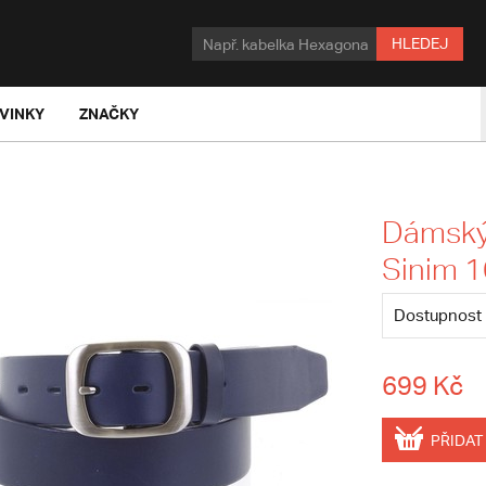
HLEDEJ
VINKY
ZNAČKY
Dámský
Sinim 
Dostupnost
699 Kč
PŘIDAT