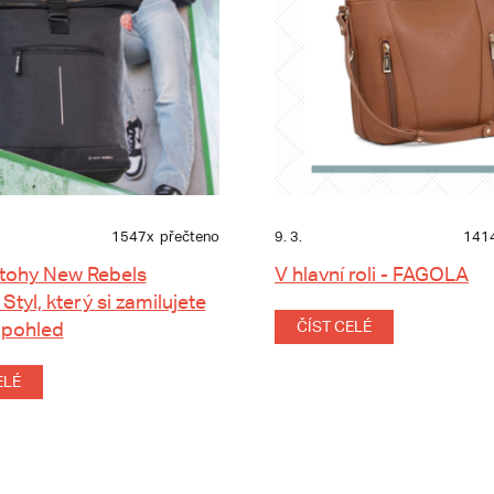
1547x
přečteno
9. 3.
141
tohy New Rebels
V hlavní roli - FAGOLA
 Styl, který si zamilujete
 pohled
ČÍST CELÉ
ELÉ