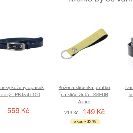
mský kožený opasek
Kožená klíčenka poutko
Dám
odrý - PB Izab 100
na klíče žlutá - SSFDR
č
Azuro
559 Kč
149 Kč
219 Kč
akce - 32 %