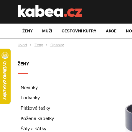
ŽENY
MUŽI
CESTOVNÍ KUFRY
AKCE
NO
Úvod
Ženy
Opasky
ŽENY
Novinky
Ledvinky
Plážové tašky
Kožené kabelky
Šály a šátky