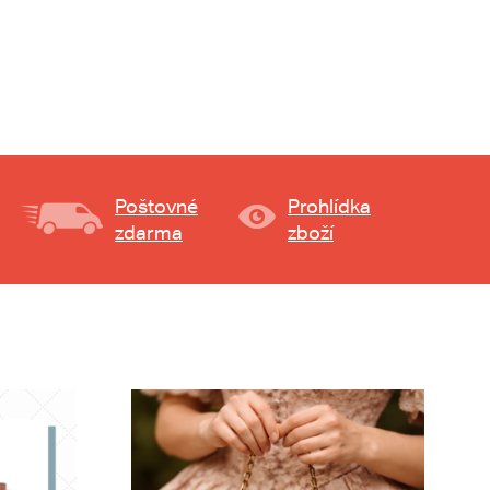
Poštovné
Prohlídka
zdarma
zboží