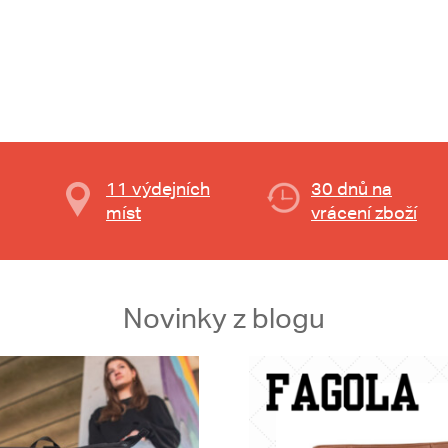
11 výdejních
30 dnů na
míst
vrácení zboží
Novinky z blogu