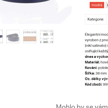
modrá
Kategorie
Elegantní mo
vyroben z prvo
(nikl satinato
oslňující každ
dnes a vyzkou
Materiál:
hově
Kování:
polole
Šířka:
38 mm
Oz. délky vý
Kód zboží:
99
Mohlo by se vám t