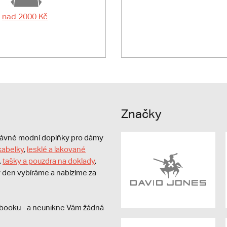
nad 2000 Kč
Značky
právné modní doplňky pro dámy
kabelky
,
lesklé a lakované
,
tašky a pouzdra na doklady
,
dý den vybíráme a nabízíme za
booku - a neunikne Vám žádná