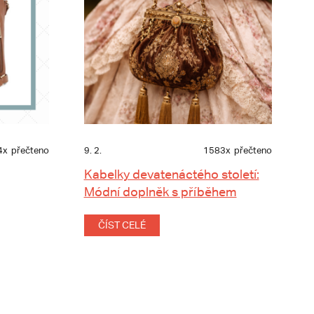
4x
přečteno
9. 2.
1583x
přečteno
Kabelky devatenáctého století:
Módní doplněk s příběhem
ČÍST CELÉ