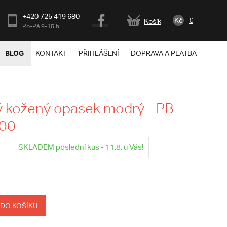
+420 725 419 680
Kč
€
Košík
Po-Pá 9-15 h
BLOG
KONTAKT
PŘIHLÁŠENÍ
DOPRAVA A PLATBA
 kožený opasek modrý - PB
100
SKLADEM poslední kus - 11.8. u Vás!
 DO KOŠÍKU