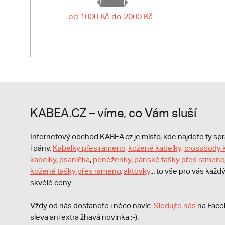
od 1000 Kč do 2000 Kč
KABEA.CZ – víme, co Vám sluší
Internetový obchod KABEA.cz je místo, kde najdete ty s
i pány.
Kabelky přes rameno
,
kožené kabelky
,
crossbody 
kabelky
,
psaníčka
,
peněženky
,
pánské tašky přes rameno
kožené tašky přes rameno
,
aktovky
... to vše pro vás kaž
skvělé ceny.
Vždy od nás dostanete i něco navíc.
S
ledujte nás
na Face
sleva ani extra žhavá novinka ;-).