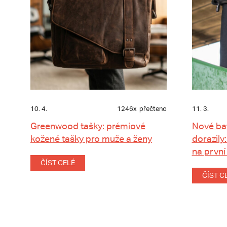
10. 4.
1246x
přečteno
11. 3.
Greenwood tašky: prémiové
Nové ba
kožené tašky pro muže a ženy
dorazily:
na první
ČÍST CELÉ
ČÍST C