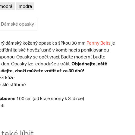
modrá
modrá
Dámské opasky
drý dámský kožený opasek s šířkou 38 mm
Penny Belts
je
třídní italské hovězí usně v kombinaci s poniklovanou
) sponou. Opasky se opět vrací. Buďte moderní, buďte
Objednejte ještě
ý den. Opasky lze jednoduše zkrátit.
šejte, zboží můžete vrátit až za 30 dnů!
zí kůže
sklé stříbrné
robcem:
100 cm (od kraje spony k 3. dírce)
56
aké líbit