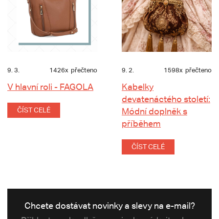
9. 3.
1426x
přečteno
9. 2.
1598x
přečteno
V hlavní roli - FAGOLA
Kabelky
devatenáctého století:
ČÍST CELÉ
Módní doplněk s
příběhem
ČÍST CELÉ
Chcete dostávat novinky a slevy na e-mail?