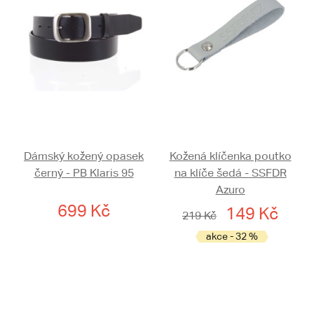
Dámský kožený opasek
Kožená klíčenka poutko
černý - PB Klaris 95
na klíče šedá - SSFDR
Azuro
699 Kč
149 Kč
219 Kč
akce - 32 %