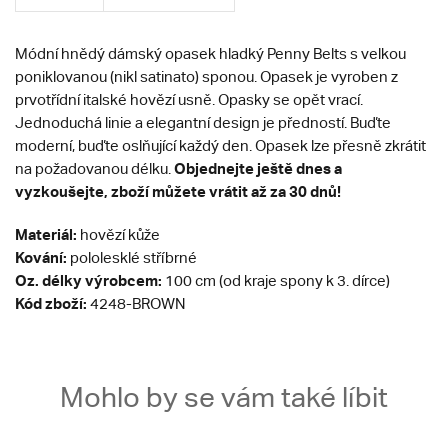
Módní hnědý dámský opasek hladký Penny Belts s velkou
poniklovanou (nikl satinato) sponou. Opasek je vyroben z
prvotřídní italské hovězí usně. Opasky se opět vrací.
Jednoduchá linie a elegantní design je předností. Buďte
moderní, buďte oslňující každý den. Opasek lze přesně zkrátit
Objednejte ještě dnes a
na požadovanou délku.
vyzkoušejte, zboží můžete vrátit až za 30 dnů!
Materiál:
hovězí kůže
Kování:
pololesklé stříbrné
Oz. délky výrobcem:
100 cm (od kraje spony k 3. dírce)
Kód zboží:
4248-BROWN
Mohlo by se vám také líbit