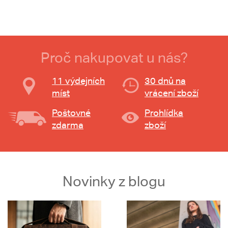
Proč nakupovat u nás?
11 výdejních
30 dnů na
míst
vrácení zboží
Poštovné
Prohlídka
zdarma
zboží
Novinky z blogu