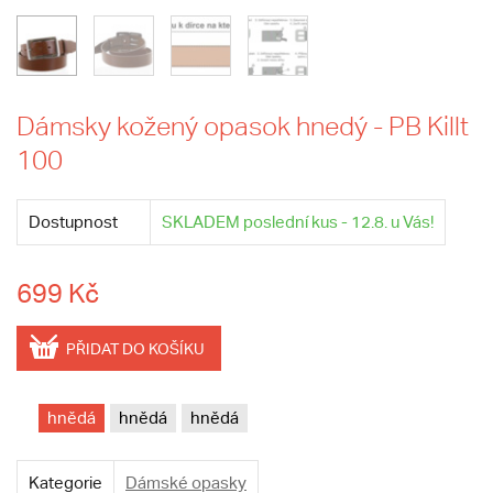
Dámsky kožený opasok hnedý - PB Killt
100
Dostupnost
SKLADEM poslední kus - 12.8. u Vás!
699 Kč
PŘIDAT DO KOŠÍKU
hnědá
hnědá
hnědá
Kategorie
Dámské opasky