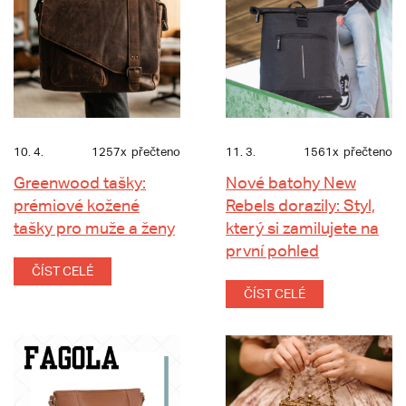
10. 4.
1257x
přečteno
11. 3.
1561x
přečteno
Greenwood tašky:
Nové batohy New
prémiové kožené
Rebels dorazily: Styl,
tašky pro muže a ženy
který si zamilujete na
první pohled
ČÍST CELÉ
ČÍST CELÉ