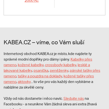
2000 Kč
KABEA.CZ – víme, co Vám sluší
Internetový obchod KABEA.cz je místo, kde najdete ty
správné modní doplňky pro dámy i pány.
Kabelky přes
rameno
,
kožené kabelky
,
crossbody kabelky
,
lesklé a
lakované kabelky
,
psaníčka
,
peněženky
,
pánské tašky přes
rameno
,
tašky a pouzdra na doklady
,
kožené tašky přes
rameno
,
aktovky
... to vše pro vás každý den vybíráme a
nabízíme za skvělé ceny.
Vždy od nás dostanete i něco navíc.
S
ledujte nás
na
Facebooku - a neunikne Vám žádná sleva ani extra žhavá