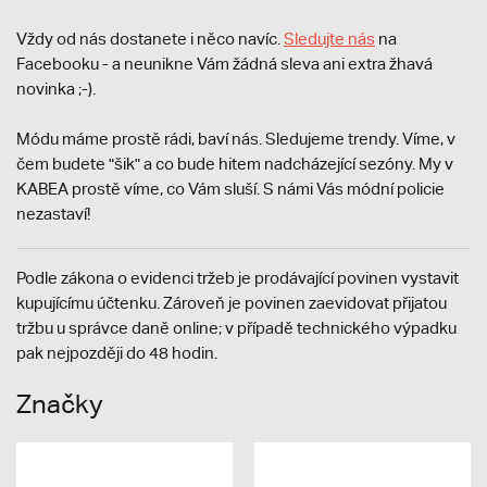
Vždy od nás dostanete i něco navíc.
S
ledujte nás
na
Facebooku - a neunikne Vám žádná sleva ani extra žhavá
novinka ;-).
Módu máme prostě rádi, baví nás. Sledujeme trendy. Víme, v
čem budete "šik" a co bude hitem nadcházející sezóny. My v
KABEA prostě víme, co Vám sluší. S námi Vás módní policie
nezastaví!
Podle zákona o evidenci tržeb je prodávající povinen vystavit
kupujícímu účtenku. Zároveň je povinen zaevidovat přijatou
tržbu u správce daně online; v případě technického výpadku
pak nejpozději do 48 hodin.
Značky