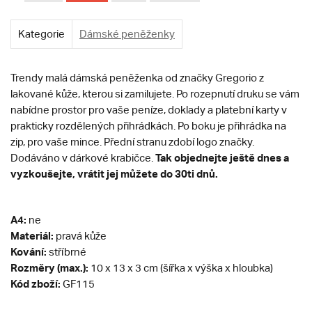
Kategorie
Dámské peněženky
Trendy malá dámská peněženka od značky Gregorio z
lakované kůže, kterou si zamilujete.
Po rozepnutí druku se vám
nabídne prostor pro vaše peníze, doklady a platební karty v
prakticky rozdělených přihrádkách. Po boku je přihrádka na
zip, pro vaše mince. Přední stranu zdobí logo značky.
Tak objednejte ještě dnes a
Dodáváno v dárkové krabičce.
vyzkoušejte, vrátit jej můžete do 30ti dnů.
A4:
ne
Materiál:
pravá kůže
Kování:
stříbrné
Rozměry (max.):
10 x 13 x 3 cm (šířka x výška x hloubka)
Kód zboží:
GF115