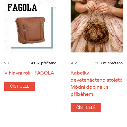
9. 3.
1415x
přečteno
9. 2.
1583x
přečteno
V hlavní roli - FAGOLA
Kabelky
devatenáctého století:
ČÍST CELÉ
Módní doplněk s
příběhem
ČÍST CELÉ