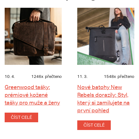
10. 4.
1246x
přečteno
11. 3.
1548x
přečteno
Greenwood tašky:
Nové batohy New
prémiové kožené
Rebels dorazily: Styl,
tašky pro muže a ženy
který si zamilujete na
první pohled
ČÍST CELÉ
ČÍST CELÉ