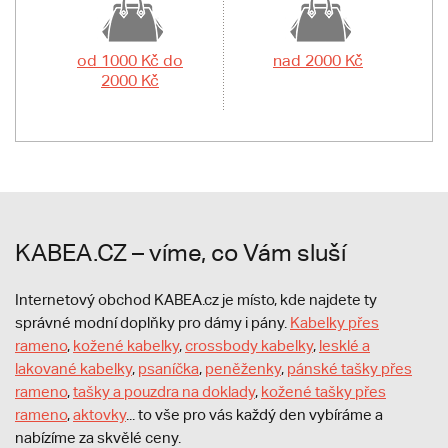
od 1000 Kč do
nad 2000 Kč
2000 Kč
KABEA.CZ – víme, co Vám sluší
Internetový obchod KABEA.cz je místo, kde najdete ty
správné modní doplňky pro dámy i pány.
Kabelky přes
rameno
,
kožené kabelky
,
crossbody kabelky
,
lesklé a
lakované kabelky
,
psaníčka
,
peněženky
,
pánské tašky přes
rameno
,
tašky a pouzdra na doklady
,
kožené tašky přes
rameno
,
aktovky
... to vše pro vás každý den vybíráme a
nabízíme za skvělé ceny.