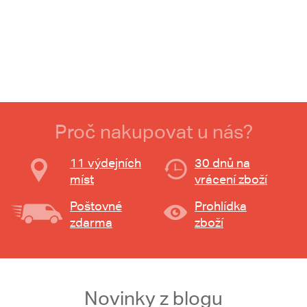
Proč nakupovat u nás?
11 výdejních
30 dnů na
míst
vrácení zboží
Poštovné
Prohlídka
zdarma
zboží
Novinky z blogu