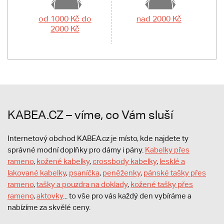
od 1000 Kč do
nad 2000 Kč
2000 Kč
KABEA.CZ – víme, co Vám sluší
Internetový obchod KABEA.cz je místo, kde najdete ty
správné modní doplňky pro dámy i pány.
Kabelky přes
rameno
,
kožené kabelky
,
crossbody kabelky
,
lesklé a
lakované kabelky
,
psaníčka
,
peněženky
,
pánské tašky přes
rameno
,
tašky a pouzdra na doklady
,
kožené tašky přes
rameno
,
aktovky
... to vše pro vás každý den vybíráme a
nabízíme za skvělé ceny.