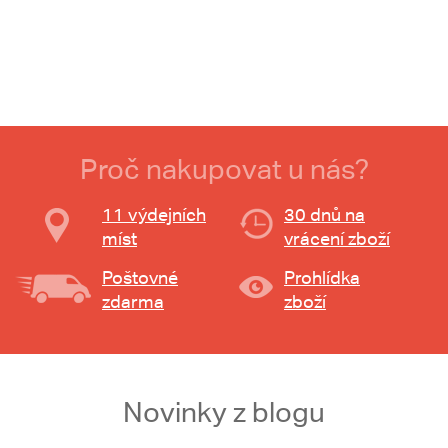
Proč nakupovat u nás?
11 výdejních
30 dnů na
míst
vrácení zboží
Poštovné
Prohlídka
zdarma
zboží
Novinky z blogu