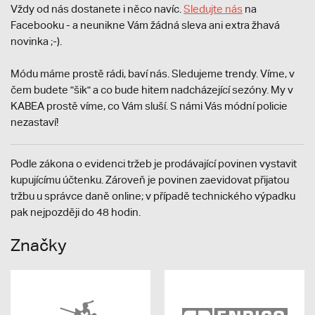
Vždy od nás dostanete i něco navíc.
S
ledujte nás
na
Facebooku - a neunikne Vám žádná sleva ani extra žhavá
novinka ;-).
Módu máme prostě rádi, baví nás. Sledujeme trendy. Víme, v
čem budete "šik" a co bude hitem nadcházející sezóny. My v
KABEA prostě víme, co Vám sluší. S námi Vás módní policie
nezastaví!
Podle zákona o evidenci tržeb je prodávající povinen vystavit
kupujícímu účtenku. Zároveň je povinen zaevidovat přijatou
tržbu u správce daně online; v případě technického výpadku
pak nejpozději do 48 hodin.
Značky