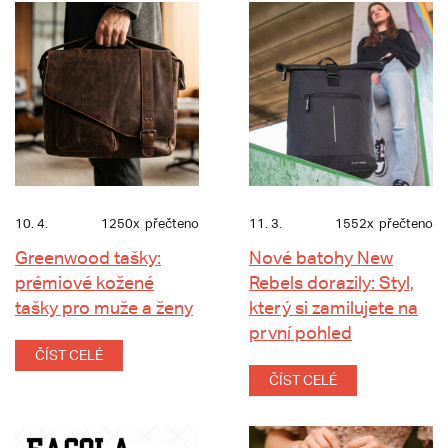
10. 4.
1250x
přečteno
11. 3.
1552x
přečteno
Greenwood tašky:
Nové batohy New
prémiové kožené
Rebels dorazily: Styl,
tašky pro muže a ženy
který si zamilujete na
první pohled
ČÍST CELÉ
ČÍST CELÉ