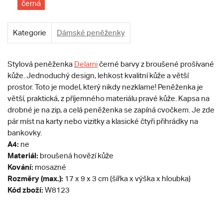
černá
Kategorie
Dámské peněženky
Stylová peněženka
Delami
černé barvy z broušené prošívané
kůže. Jednoduchý design, lehkost kvalitní kůže a větší
prostor. Toto je model, který nikdy nezklame! Peněženka je
větší, praktická, z příjemného materiálu pravé kůže. Kapsa na
drobné je na zip, a celá peněženka se zapíná cvočkem. Je zde
pár míst na karty nebo vizitky a klasické čtyři přihrádky na
bankovky.
A4:
ne
Materiál:
broušená hovězí kůže
Kování:
mosazné
Rozměry (max.):
17 x 9 x 3 cm (šířka x výška x hloubka)
Kód zboží:
W8123