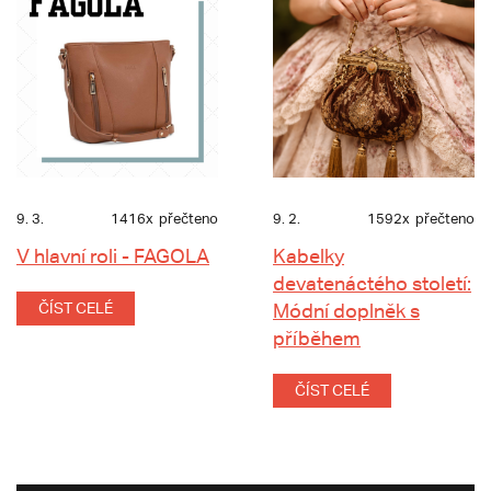
9. 3.
1416x
přečteno
9. 2.
1592x
přečteno
V hlavní roli - FAGOLA
Kabelky
devatenáctého století:
ČÍST CELÉ
Módní doplněk s
příběhem
ČÍST CELÉ