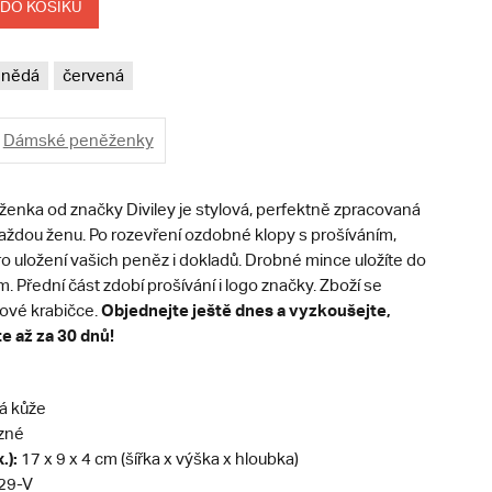
 DO KOŠÍKU
hnědá
červená
Dámské peněženky
nka od značky Diviley je stylová, perfektně zpracovaná
každou ženu. Po rozevření ozdobné klopy s prošíváním,
ro uložení vašich peněz i dokladů. Drobné mince uložíte do
. Přední část zdobí prošívání i logo značky. Zboží se
Objednejte ještě dnes a vyzkoušejte,
ové krabičce.
te až za 30 dnů!
á kůže
zné
.):
17 x 9 x 4 cm (šířka x výška x hloubka)
29-V