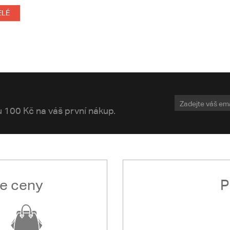
ELÉ
vu 100 Kč na váš první nákup.
le ceny
P