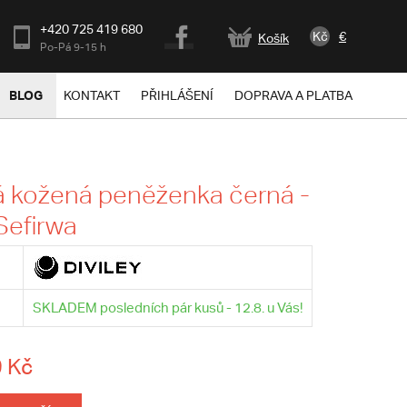
+420 725 419 680
Kč
€
Košík
Po-Pá 9-15 h
BLOG
KONTAKT
PŘIHLÁŠENÍ
DOPRAVA A PLATBA
 kožená peněženka černá -
 Sefirwa
SKLADEM posledních pár kusů - 12.8. u Vás!
 Kč