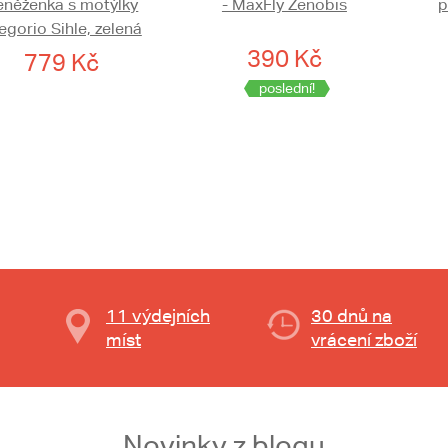
eněženka s motýlky
- MaxFly Zenobis
p
egorio Sihle, zelená
390 Kč
779 Kč
poslední!
11 výdejních
30 dnů na
míst
vrácení zboží
Novinky z blogu