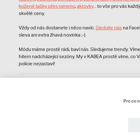
kožené tašky přes rameno
,
aktovky
... to vše pro vás kaž
skvělé ceny.
Vždy od nás dostanete i něco navíc.
S
ledujte nás
na Face
sleva ani extra žhavá novinka ;-).
Módu máme prostě rádi, baví nás. Sledujeme trendy. Víme
hitem nadcházející sezóny. My v KABEA prostě víme, co V
policie nezastaví!
Podle zákona o evidenci tržeb je prodávající povinen vyst
Zároveň je povinen zaevidovat přijatou tržbu u správce da
technického výpadku pak nejpozději do 48 hodin.
Pro co 
© 2013 - 2026 kabea.cz
Obchodní podmínky
Ochrana osobních údajů
Cookies