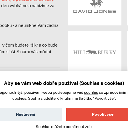
dý den vybíráme a nabízíme za
booku - a neunikne Vám žádná
, v čem budete "šik" a co bude
ám sluší. S námi Vás módní
avit kupujícímu účtenku.
ně online; v případě
Aby se vám web dobře používal (Souhlas s cookies)
nejpohodlnější používání webu potřebujeme váš
souhlas
se zpracováním
cookies. Souhlas udělíte kliknutím na tlačítko "Povolit vše".
Nastavení
Povolit vše
Souhlas můžete odmítnout
zde
.