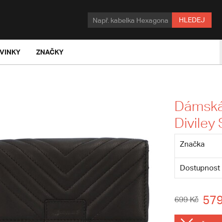
HLEDEJ
VINKY
ZNAČKY
Dámská
Diviley
Značka
Dostupnost
579
699 Kč