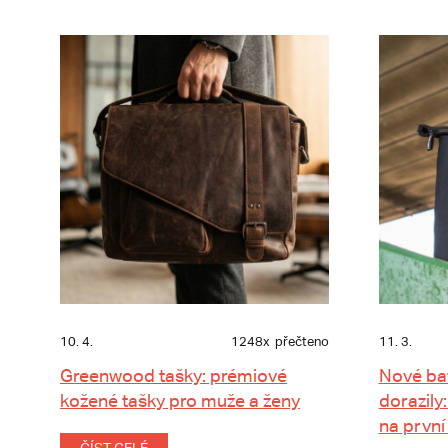
10. 4.
1248x
přečteno
11. 3.
Greenwood tašky: prémiové
Nové ba
kožené tašky pro muže a ženy
dorazily:
na první
ČÍST CELÉ