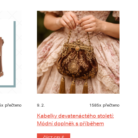
5x
přečteno
9. 2.
1585x
přečteno
Kabelky devatenáctého století:
Módní doplněk s příběhem
ČÍST CELÉ