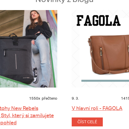
1550x
přečteno
9. 3.
141
tohy New Rebels
V hlavní roli - FAGOLA
 Styl, který si zamilujete
 pohled
ČÍST CELÉ