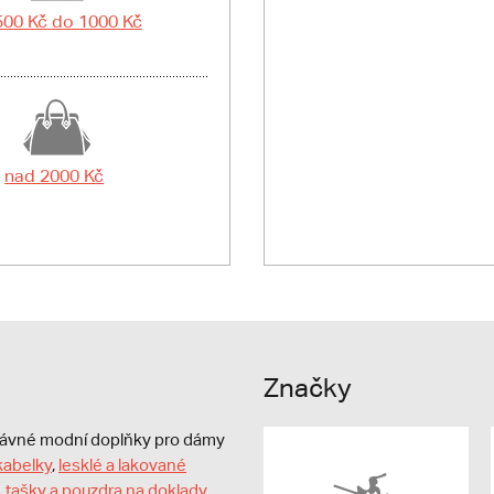
500 Kč do 1000 Kč
nad 2000 Kč
Značky
právné modní doplňky pro dámy
kabelky
,
lesklé a lakované
,
tašky a pouzdra na doklady
,