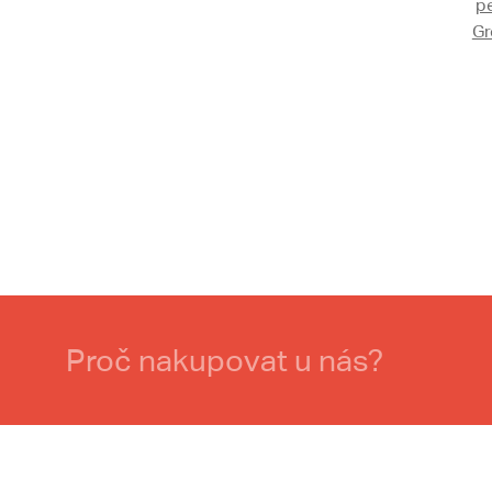
p
Gr
Proč nakupovat u nás?