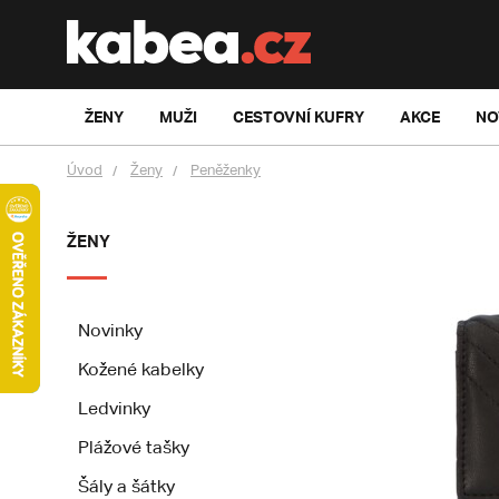
ŽENY
MUŽI
CESTOVNÍ KUFRY
AKCE
NO
Úvod
Ženy
Peněženky
ŽENY
Novinky
Kožené kabelky
Ledvinky
Plážové tašky
Šály a šátky