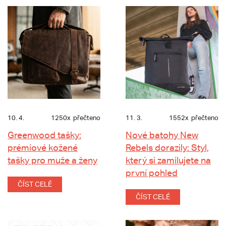
10. 4.
1250x
přečteno
11. 3.
1552x
přečteno
Greenwood tašky:
Nové batohy New
prémiové kožené
Rebels dorazily: Styl,
tašky pro muže a ženy
který si zamilujete na
první pohled
ČÍST CELÉ
ČÍST CELÉ