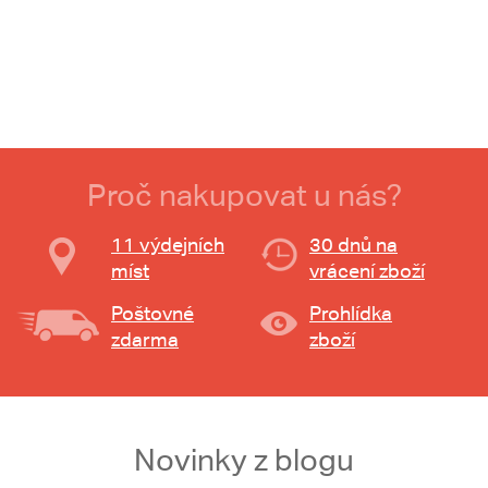
Proč nakupovat u nás?
11 výdejních
30 dnů na
míst
vrácení zboží
Poštovné
Prohlídka
zdarma
zboží
Novinky z blogu