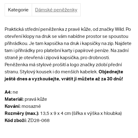
Kategorie
Dámské peněženky
Praktická střední peněženka z pravé kůže, od značky Wild. Po
otevření klopy na druk se vám nabídne prostor se spoustou
přihrádkou. Je tam kapsička na druk i kapsičky na zip. Najdete
tam i přihrádky pro platební karty i papírové peníze. Na zadní
straně je otevřená i zipová kapsička, pro drobnosti.
Peněženka má stylové prošití a logo značky zdobí přední
Objednejte
stranu. Stylový kousek i do menších kabelek.
ještě dnes a vyzkoušejte, vrátit ji můžete až za 30 dnů!
A4:
ne
Materiál:
pravá kůže
Kování:
mosazné
Rozměry (max.):
13,5 x 9 x 4 cm (šířka x výška x hloubka)
Kód zboží:
ZD28-068