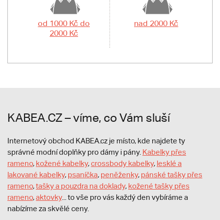
od 1000 Kč do
nad 2000 Kč
2000 Kč
KABEA.CZ – víme, co Vám sluší
Internetový obchod KABEA.cz je místo, kde najdete ty
správné modní doplňky pro dámy i pány.
Kabelky přes
rameno
,
kožené kabelky
,
crossbody kabelky
,
lesklé a
lakované kabelky
,
psaníčka
,
peněženky
,
pánské tašky přes
rameno
,
tašky a pouzdra na doklady
,
kožené tašky přes
rameno
,
aktovky
... to vše pro vás každý den vybíráme a
nabízíme za skvělé ceny.