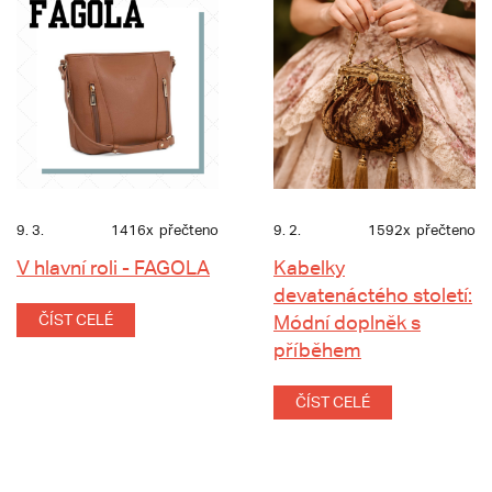
9. 3.
1416x
přečteno
9. 2.
1592x
přečteno
V hlavní roli - FAGOLA
Kabelky
devatenáctého století:
ČÍST CELÉ
Módní doplněk s
příběhem
ČÍST CELÉ