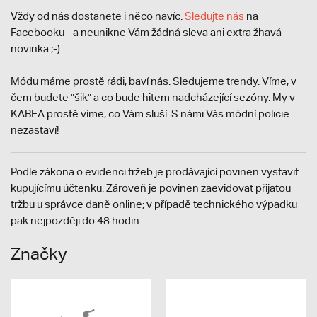
Vždy od nás dostanete i něco navíc.
S
ledujte nás
na
Facebooku - a neunikne Vám žádná sleva ani extra žhavá
novinka ;-).
Módu máme prostě rádi, baví nás. Sledujeme trendy. Víme, v
čem budete "šik" a co bude hitem nadcházející sezóny. My v
KABEA prostě víme, co Vám sluší. S námi Vás módní policie
nezastaví!
Podle zákona o evidenci tržeb je prodávající povinen vystavit
kupujícímu účtenku. Zároveň je povinen zaevidovat přijatou
tržbu u správce daně online; v případě technického výpadku
pak nejpozději do 48 hodin.
Značky