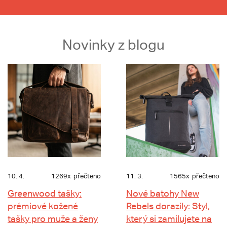
Novinky z blogu
10. 4.
1269x
přečteno
11. 3.
1565x
přečteno
Greenwood tašky:
Nové batohy New
prémiové kožené
Rebels dorazily: Styl,
tašky pro muže a ženy
který si zamilujete na