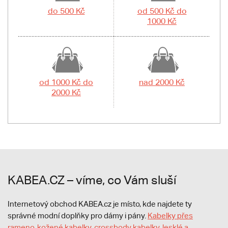
do 500 Kč
od 500 Kč do
1000 Kč
od 1000 Kč do
nad 2000 Kč
2000 Kč
KABEA.CZ – víme, co Vám sluší
Internetový obchod KABEA.cz je místo, kde najdete ty
správné modní doplňky pro dámy i pány.
Kabelky přes
rameno
,
kožené kabelky
,
crossbody kabelky
,
lesklé a