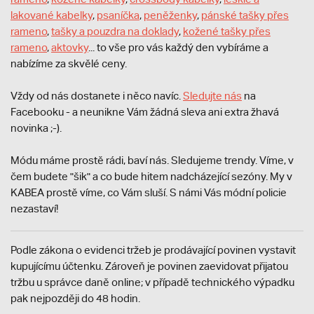
lakované kabelky
,
psaníčka
,
peněženky
,
pánské tašky přes
rameno
,
tašky a pouzdra na doklady
,
kožené tašky přes
rameno
,
aktovky
... to vše pro vás každý den vybíráme a
nabízíme za skvělé ceny.
Vždy od nás dostanete i něco navíc.
S
ledujte nás
na
Facebooku - a neunikne Vám žádná sleva ani extra žhavá
novinka ;-).
Módu máme prostě rádi, baví nás. Sledujeme trendy. Víme, v
čem budete "šik" a co bude hitem nadcházející sezóny. My v
KABEA prostě víme, co Vám sluší. S námi Vás módní policie
nezastaví!
Podle zákona o evidenci tržeb je prodávající povinen vystavit
kupujícímu účtenku. Zároveň je povinen zaevidovat přijatou
tržbu u správce daně online; v případě technického výpadku
pak nejpozději do 48 hodin.