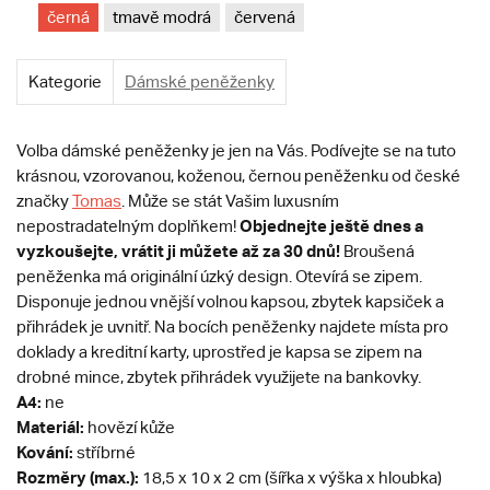
černá
tmavě modrá
červená
Kategorie
Dámské peněženky
Volba dámské peněženky je jen na Vás. Podívejte se na tuto
krásnou, vzorovanou, koženou, černou peněženku od české
značky
Tomas
. Může se stát Vašim luxusním
Objednejte ještě dnes a
nepostradatelným doplňkem!
vyzkoušejte, vrátit ji můžete až za 30 dnů!
Broušená
peněženka má originální úzký design. Otevírá se zipem.
Disponuje jednou vnější volnou kapsou, zbytek kapsiček a
přihrádek je uvnitř. Na bocích peněženky najdete místa pro
doklady a kreditní karty, uprostřed je kapsa se zipem na
drobné mince, zbytek přihrádek využijete na bankovky.
A4:
ne
Materiál:
hovězí kůže
Kování:
stříbrné
Rozměry (max.):
18,5 x 10 x 2 cm (šířka x výška x hloubka)