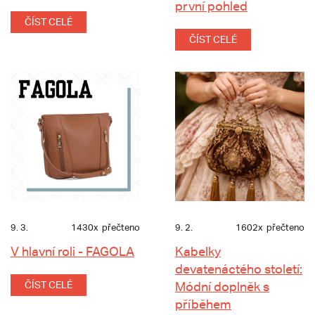
první pohled
ČÍST CELÉ
ČÍST CELÉ
9. 3.
1430x
přečteno
9. 2.
1602x
přečteno
V hlavní roli - FAGOLA
Kabelky
devatenáctého století:
ČÍST CELÉ
Módní doplněk s
příběhem