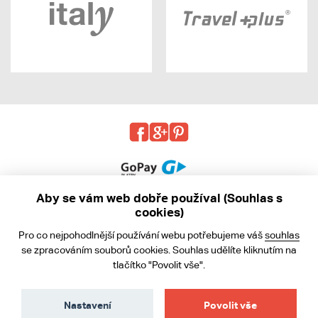
Aby se vám web dobře používal (Souhlas s
cookies)
© 2013 - 2026 kabea.cz
Pro co nejpohodlnější používání webu potřebujeme váš
souhlas
Obchodní podmínky
se zpracováním souborů cookies. Souhlas udělíte kliknutím na
tlačítko "Povolit vše".
Ochrana osobních údajů
Cookies
Nastavení
Povolit vše