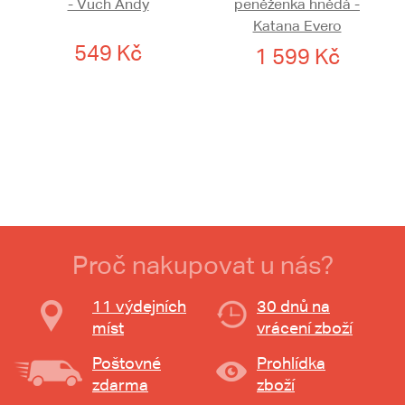
- Vuch Andy
peněženka hnědá -
Katana Evero
549 Kč
1 599 Kč
Proč nakupovat u nás?
11 výdejních
30 dnů na
míst
vrácení zboží
Poštovné
Prohlídka
zdarma
zboží