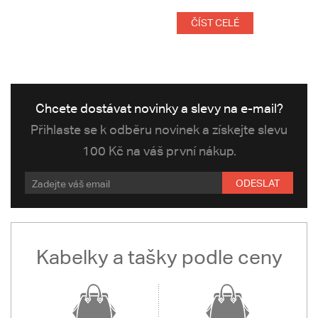
ČÍST CELÉ
Chcete dostávat novinky a slevy na e-mail?
Přihlaste se k odběru novinek a získejte slevu
100 Kč na váš první nákup.
ODESLAT
Kabelky a tašky podle ceny