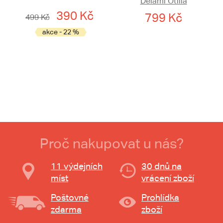
Delami Otilia
390 Kč
799 Kč
499 Kč
akce - 22 %
Proč nakupovat u nás?
11 výdejních
30 dnů na
míst
vrácení zboží
Poštovné
Prohlídka
zdarma
zboží