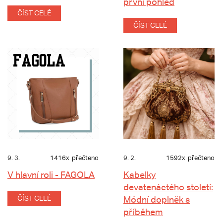
první pohled
ČÍST CELÉ
ČÍST CELÉ
9. 3.
1416x
přečteno
9. 2.
1592x
přečteno
V hlavní roli - FAGOLA
Kabelky
devatenáctého století:
ČÍST CELÉ
Módní doplněk s
příběhem