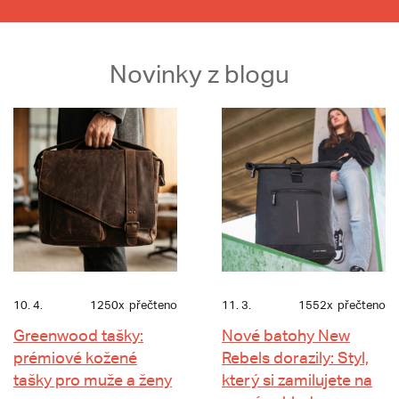
Novinky z blogu
10. 4.
1250x
přečteno
11. 3.
1552x
přečteno
Greenwood tašky:
Nové batohy New
prémiové kožené
Rebels dorazily: Styl,
tašky pro muže a ženy
který si zamilujete na