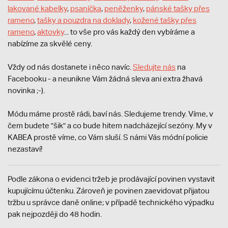
lakované kabelky
,
psaníčka
,
peněženky
,
pánské tašky přes
rameno
,
tašky a pouzdra na doklady
,
kožené tašky přes
rameno
,
aktovky
... to vše pro vás každý den vybíráme a
nabízíme za skvělé ceny.
Vždy od nás dostanete i něco navíc.
S
ledujte nás
na
Facebooku - a neunikne Vám žádná sleva ani extra žhavá
novinka ;-).
Módu máme prostě rádi, baví nás. Sledujeme trendy. Víme, v
čem budete "šik" a co bude hitem nadcházející sezóny. My v
KABEA prostě víme, co Vám sluší. S námi Vás módní policie
nezastaví!
Podle zákona o evidenci tržeb je prodávající povinen vystavit
kupujícímu účtenku. Zároveň je povinen zaevidovat přijatou
tržbu u správce daně online; v případě technického výpadku
pak nejpozději do 48 hodin.