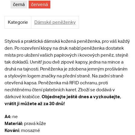
černá
červená
Kategorie
Dámské peněženky
Stylová a praktická dámská kožená peněženka, pro váš každý
den. Po rozevření klopy na druk nabízí peněženka dostatek
místa pro uložení vašich papírových i kovových peněz, stejně
tak dokladů. Uvnitř jsou dvě zipové kapsy, jedna na mince a
druhá na tajnosti. Peněženka je zdobena jemným prošíváním
a stylovým logem značky na přední straně. Na zadní straně
otevřená kapsa. Peněženka má RFID ochranu, proti
nechtěnému čtení platebních karet. Zboží se dodává v
Objednejte ještě dnes a vyzkoušejte,
dárkové krabičce.
vrátit ji můžete až za 30 dnů!
A4:
ne
Materiál:
pravá kůže
Kování:
mosazné