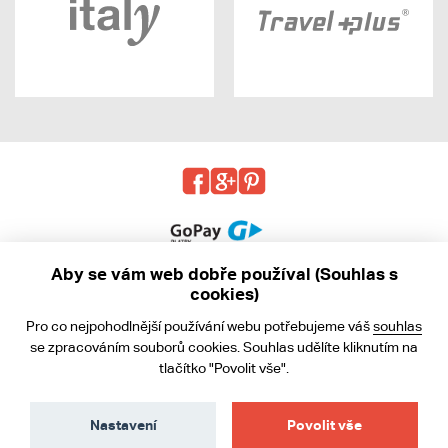
Aby se vám web dobře používal (Souhlas s
cookies)
© 2013 - 2026 kabea.cz
Pro co nejpohodlnější používání webu potřebujeme váš
souhlas
Obchodní podmínky
se zpracováním souborů cookies. Souhlas udělíte kliknutím na
tlačítko "Povolit vše".
Ochrana osobních údajů
Cookies
Nastavení
Povolit vše